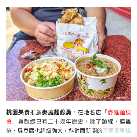
桃園美食
推薦
麥庭麵線勇
，在地名店「
麥庭麵線
勇
」賣麵線已有二十幾年歷史，除了麵線，連雞
排、臭豆腐也超級強大，斜對面新開的
花蓮玉里橋