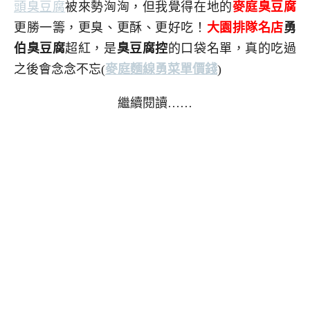
頭臭豆腐
被來勢洶洶，但我覺得在地的
麥庭臭豆腐
更勝一籌，更臭、更酥、更好吃！
大園排隊名店
勇
伯臭豆腐
超紅，是
臭豆腐控
的口袋名單，真的吃過
之後會念念不忘
(
麥庭麵線勇菜單價錢
)
繼續閱讀……