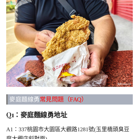
麥庭麵線勇
常見問題（FAQ）
Q1：麥庭麵線勇地址
A1：337桃園市大園區大觀路1281號(玉里橋頭臭豆
腐大觀店斜對面)