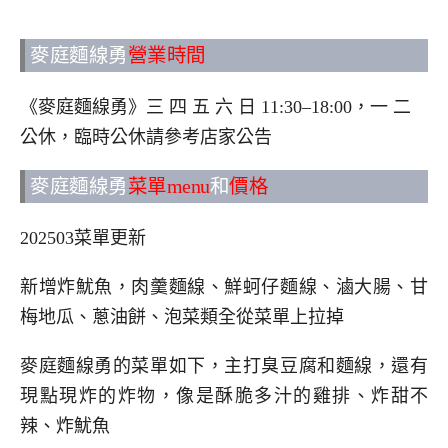
麥庭麵線勇
營業時間
《麥庭麵線勇》三 四 五 六 日 11:30–18:00，一 二
公休，臨時公休請參考店家公告
麥庭麵線勇
菜單menu
和
價格
202503菜單更新
新增炸魷魚，肉羹麵線、鮮蚵仔麵線、滷大腸、甘
梅地瓜、蔥油餅、泡菜類全從菜單上拉掉
麥庭麵線勇的菜單如下，主打臭豆腐和麵線，還有
現點現炸的炸物，像是酥脆多汁的雞排、炸甜不
辣、炸魷魚