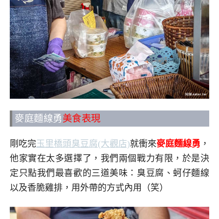
麥庭麵線勇
美食表現
剛吃完
玉里橋頭臭豆腐(大觀店)
就衝來
麥庭麵線勇
，
他家實在太多選擇了，我們兩個戰力有限，於是決
定只點我們最喜歡的三道美味：臭豆腐、蚵仔麵線
以及香脆雞排，用外帶的方式內用（笑）