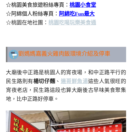
☆桃園美食旅遊粉絲專頁：
桃園小食堂
☆阿綿個人粉絲專頁：
阿綿吃Fun最大
☆桃園在地社團：
桃園吃喝玩樂美食通
..
劉媽媽嘉義火雞肉飯環境介紹及停車
大廟後中正路是桃園人的宵夜場，和中正路平行的
民生路則有
楊切仔麵
、
連哥鮮魚湯
這些人氣很旺的
宵夜老店，民生路這段也算大廟後古早味美食聚集
地，比中正路好停車。