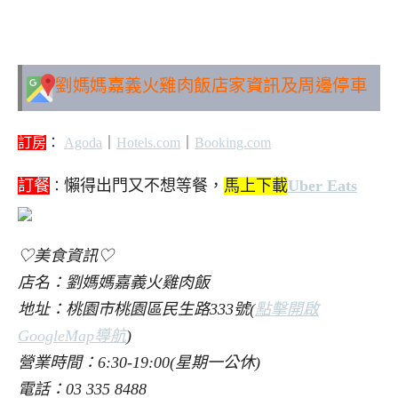
劉媽媽嘉義火雞肉飯
店家資訊及周邊停車
訂房
：
Agoda
｜
Hotels.com
｜
Booking.com
訂餐
懶得出門又不想等餐，
馬上下載
Uber Eats
：
♡美食資訊♡
店名：劉媽媽嘉義火雞肉飯
地址：桃園市桃園區民生路333號(
點擊開啟
GoogleMap導航
)
營業時間：6:30-19:00(星期一公休)
電話：03 335 8488