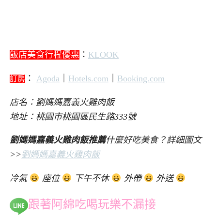
飯店美食行程優惠
：
KLOOK
：
Agoda
｜
Hotels.com
｜
Booking.com
訂房
店名：劉媽媽嘉義火雞肉飯
地址：桃園市桃園區民生路333號
劉媽媽嘉義火雞肉飯推薦
什麼好吃美食？詳細圖文
>>
劉媽媽嘉義火雞肉飯
冷氣
座位
下午不休
外帶
外送
跟著阿綿吃喝玩樂不漏接