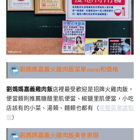
劉媽媽嘉義火雞肉飯
菜單menu和價格
劉媽媽嘉義雞肉飯
店裡最受歡迎是招牌火雞肉飯，
便當類則推薦糖醋里肌便當、椒鹽里肌便當，小吃
店該有的小菜、湯類、麵類也都有（
完整菜單請點
我
）
劉媽媽嘉義火雞肉飯美食表現