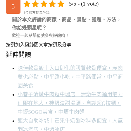
5/5 - (1 vote)
5
1位網友投票評論
關於本文評論的商家、商品、景點、議題、方法，
你給幾顆星呢？
歡迎一起點擊星號參與評論唷！
按讚加入粉絲團
文章按讚及分享
延伸閱讀
味佳軟骨飯｜入口即化的膠質軟骨便當，赤肉
羹也必點，中平路小吃，中平路便當，中平商
圈美食
小巷子清燉牛肉麵中壢店｜清燉牛肉麵用魅力
征服在地人，神級清甜湯頭、自製超Q拉麵，
中壢SOGO美食，中壢牛肉麵
鉅大自助冰城｜芒果牛奶剉冰料多便宜，人氣
剉冰老店，中壢冰店