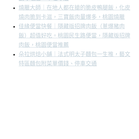
燒臘大師｜在地人都在搶的脆皮鴨腿飯，化皮
燒肉脆到卡滋，三寶飯肉量爆多，桃園燒臘
佳緣便當快餐｜隱藏版招牌肉飯（蔥爆豬肉
飯）超值好吃。桃園民生路便當，隱藏版招牌
肉飯，桃園便當推薦
朵拉烘焙小舖｜法式明太子麵包一生推，藝文
特區麵包附菜單價錢、停車交通