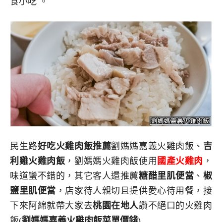
食小吃 。
民生路
好吃火雞肉飯推薦
劉媽媽嘉義火雞肉飯、
吉
利雞火雞肉飯
，劉媽媽火雞肉飯使用
國產火雞肉
，
味道蠻不錯的，其它客人還推薦
糖醋里肌便當
、
椒
鹽里肌便當
，店家待人親切且提供愛心待用餐，接
下來阿綿就帶大家去
桃園在地人
讚不絕口的火雞肉
飯(
劉媽媽嘉義火雞肉飯
菜單價錢
)