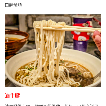
口超滑順
滷牛腱