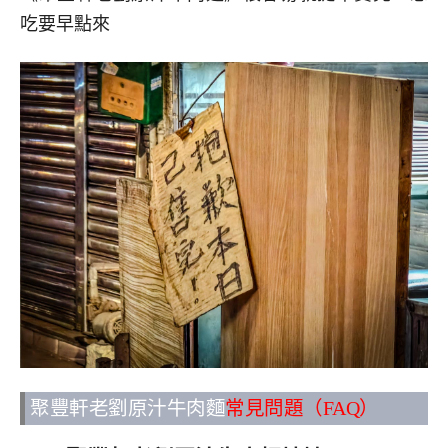
吃要早點來
聚豐軒老劉原汁牛肉麵
常見問題（FAQ）