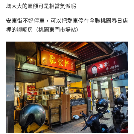
塊大大的匾額可是相當氣派呢
安東街不好停車，可以把愛車停在全聯桃園春日店
裡的嘟嘟房（桃園東門市場站）