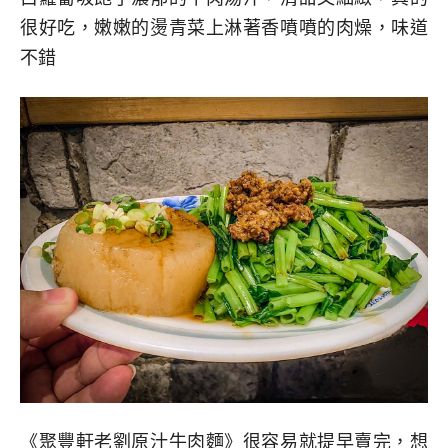
很好吃，嫩嫩的燙青菜上淋著香噴噴的肉燥，味道
不錯
《聚豐軒老劉原汁牛肉麵》很容易就提早賣完，想