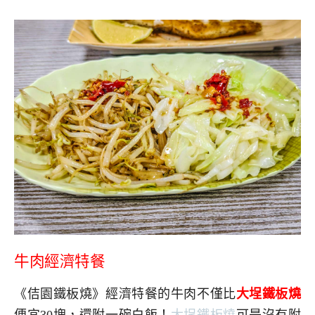
牛肉經濟特餐
《佶園鐵板燒》經濟特餐的牛肉不僅比
大埕鐵板燒
便宜30塊，還附一碗白飯！
大埕鐵板燒
可是沒有附