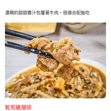
濃稠的甜甜醬汁包覆著牛肉，很適合配飯吃
乾煎雞腿排