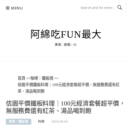
Skip
MENU
to
content
阿綿吃FUN最大
美食| 旅遊| 3C
首頁
>>
咖哩︱鐵板燒
>>
佶園平價鐵板料理｜100元經濟套餐超平價，無服務費還有紅
茶、湯品喝到飽
佶園平價鐵板料理｜100元經濟套餐超平價，
無服務費還有紅茶、湯品喝到飽
咖哩︱鐵板燒
阿綿
2024-09-03