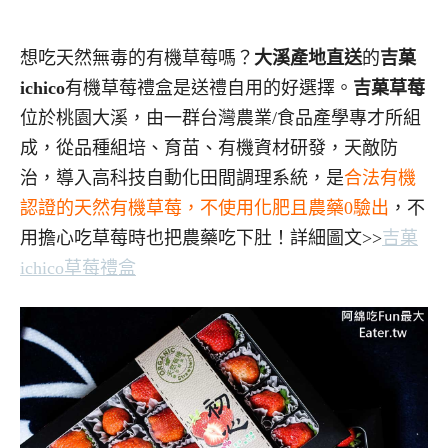
想吃天然無毒的有機草莓嗎？
大溪產地直送
的
吉菓
ichico
有機草莓禮盒是送禮自用的好選擇。
吉菓草莓
位於桃園大溪，由一群台灣農業/食品產學專才所組
成，從品種組培、育苗、有機資材研發，天敵防
治，導入高科技自動化田間調理系統，是
合法有機
認證的天然有機草莓，不使用化肥且農藥0驗出
，不
用擔心吃草莓時也把農藥吃下肚！詳細圖文>>
吉菓
ichico草莓禮盒