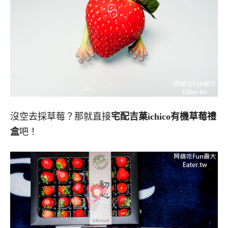
沒空去採草莓？那就直接
宅配吉菓ichico有機草莓禮
盒
吧！