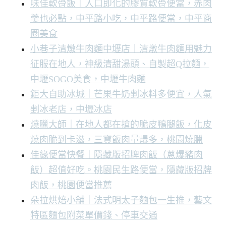
味佳軟骨飯｜入口即化的膠質軟骨便當，赤肉
羹也必點，中平路小吃，中平路便當，中平商
圈美食
小巷子清燉牛肉麵中壢店｜清燉牛肉麵用魅力
征服在地人，神級清甜湯頭、自製超Q拉麵，
中壢SOGO美食，中壢牛肉麵
鉅大自助冰城｜芒果牛奶剉冰料多便宜，人氣
剉冰老店，中壢冰店
燒臘大師｜在地人都在搶的脆皮鴨腿飯，化皮
燒肉脆到卡滋，三寶飯肉量爆多，桃園燒臘
佳緣便當快餐｜隱藏版招牌肉飯（蔥爆豬肉
飯）超值好吃。桃園民生路便當，隱藏版招牌
肉飯，桃園便當推薦
朵拉烘焙小舖｜法式明太子麵包一生推，藝文
特區麵包附菜單價錢、停車交通