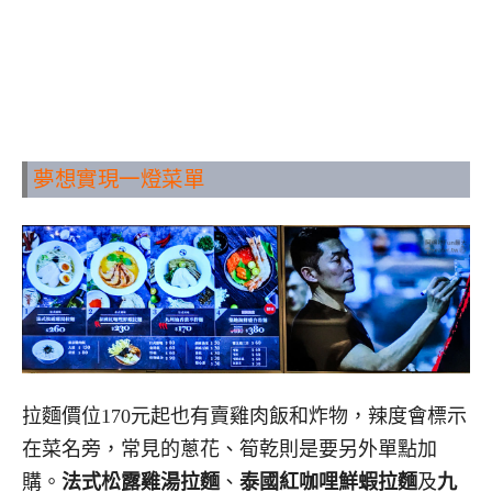
夢想實現一燈菜單
拉麵價位170元起也有賣雞肉飯和炸物，辣度會標示
在菜名旁，常見的蔥花、筍乾則是要另外單點加
購。
法式松露雞湯拉麵
、
泰國紅咖哩鮮蝦拉麵
及
九