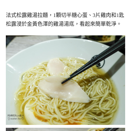
法式松露雞湯拉麵，1顆切半糖心蛋、3片雞肉和1匙
松露浸於金黃色澤的雞湯湯底，看起來簡單乾淨。