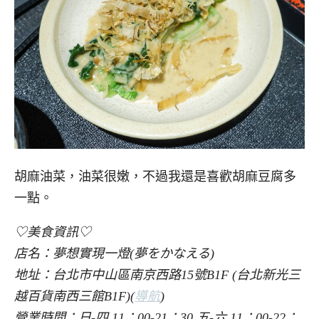
胡麻油菜，油菜很嫩，不過我還是喜歡胡麻豆腐多
一點。
♡美食資訊♡
店名：夢想實現一燈(夢をかなえる)
地址：台北市中山區南京西路15號B1F (台北新光三
越百貨南西三館B1F)(
導航
)
營業時間：日-四 11：00-21：30 五-六 11：00-22：