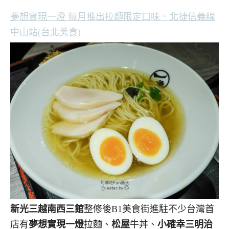
夢想實現一燈 每月推出拉麵限定口味．北捷信義線
中山站(台北美食)
新光三越南西三館
整修後B1美食街進駐不少台灣首
店有
夢想實現一燈
拉麵、
松屋
牛丼、
小確幸三明治