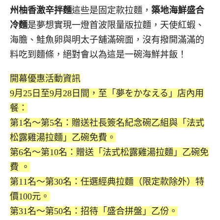
州柚香激辛拌麵
這些是固定款拉麵，
築地海鮮盛合
冷麵
是夢想實現一燈首波限量版拉麵，天使紅蝦、
海膽、鮭魚卵與明太子舖滿碗面，沒有撥開滿滿的
料吃到麵條，絕對會以為這是一碗海鮮丼飯！
開幕優惠活動資訊
9月25日至9月28日間，至「夢をかなえる」店內用
餐：
第1名～第5名：贈送社長簽名紀念碗乙組與「法式
松露雞湯拉麵」乙碗免費。
第6名～第10名：贈送「法式松露雞湯拉麵」乙碗免
費 。
第11名～第30名：任選經典拉麵（限定款除外）特
價100元。
第31名～第50名：招待「盛合拼盤」乙份。