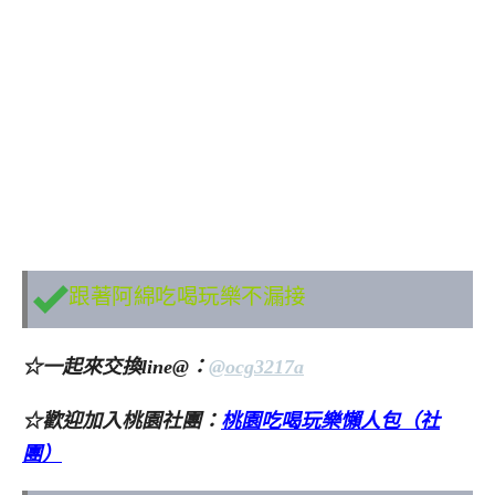
跟著阿綿吃喝玩樂不漏接
☆一起來交換line@：
@ocg3217a
☆歡迎加入桃園社團：
桃園吃喝玩樂懶人包（社
團）