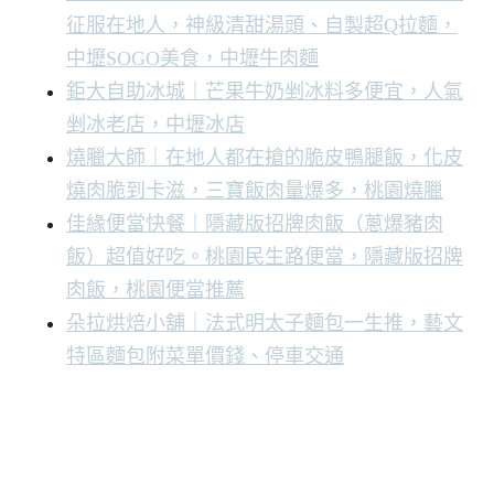
征服在地人，神級清甜湯頭、自製超Q拉麵，
中壢SOGO美食，中壢牛肉麵
鉅大自助冰城｜芒果牛奶剉冰料多便宜，人氣
剉冰老店，中壢冰店
燒臘大師｜在地人都在搶的脆皮鴨腿飯，化皮
燒肉脆到卡滋，三寶飯肉量爆多，桃園燒臘
佳緣便當快餐｜隱藏版招牌肉飯（蔥爆豬肉
飯）超值好吃。桃園民生路便當，隱藏版招牌
肉飯，桃園便當推薦
朵拉烘焙小舖｜法式明太子麵包一生推，藝文
特區麵包附菜單價錢、停車交通