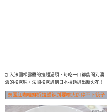
加入法國松露醬的拉麵湯頭，每吃一口都能聞到濃
濃的松露味，法國松露遇到日本拉麵迸出新火花！
泰國紅咖哩鮮蝦拉麵辣到要噴火卻停不下筷子