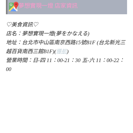
夢想實現一燈 店家資訊
♡美食資訊♡
店名：夢想實現一燈(夢をかなえる)
地址：台北市中山區南京西路15號B1F (台北新光三
越百貨南西三館B1F)(
導航
)
營業時間：日-四 11：00-21：30 五-六 11：00-22：
00