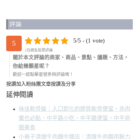
評論
5/5 - (1 vote)
5
1位網友投票評論
關於本文評論的商家、商品、景點、議題、方法，
你給幾顆星呢？
歡迎一起點擊星號參與評論唷！
按讚加入粉絲團
文章按讚及分享
延伸閱讀
味佳軟骨飯｜入口即化的膠質軟骨便當，赤肉
羹也必點，中平路小吃，中平路便當，中平商
圈美食
小巷子清燉牛肉麵中壢店｜清燉牛肉麵用魅力