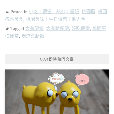
Posted in
小吃︱便當︱熱炒︱攤販
,
桃園區
,
桃園
各區美食
,
桃園美味︱生日優惠︱懶人包
Tagged
大有便當
,
大有路便便
,
好吃便當
,
桃園平
價便當
,
現炸雞腿飯
GA4即時熱門文章