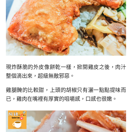
現炸酥脆的外皮像餅乾一樣，掀開雞皮之後，肉汁
整個滴出來，超級無敵邪惡。
雞腿醃的比較甜，上頭的胡椒只有灑一點點提味而
已，雞肉在嘴裡有厚實的咀嚼感，口感也很嫩。