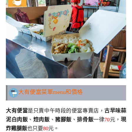
大有便當
菜單menu和價格
大有便當
是只賣中午時段的便當專賣店，
古早味蒜
泥白肉飯
、
焢肉飯
、
豬腳飯
、
排骨飯
一律
70
元，
現
炸雞腿飯
也只要
80
元。