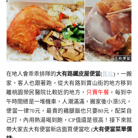
在地人會乖乖排隊的
大有路鐵皮屋便當
(
舊址
)，一搬
家，客人也跟著跑，從大有路到寶山街的地方移到
離桃園榮民醫院比較近的地方，
只賣午餐
，每到中
午時間總是一堆機車，人潮滿滿，搬家後小漲5元，
便當一律70元，最貴的雞腿飯也只要80元，配菜自
己打，內用熱湯喝到飽，CP值還是很高！接下來就
帶大家去大有便當新店面買便當吃 (
大有便當
菜單價