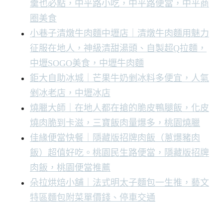
羹也必點，中平路小吃，中平路便當，中平商
圈美食
小巷子清燉牛肉麵中壢店｜清燉牛肉麵用魅力
征服在地人，神級清甜湯頭、自製超Q拉麵，
中壢SOGO美食，中壢牛肉麵
鉅大自助冰城｜芒果牛奶剉冰料多便宜，人氣
剉冰老店，中壢冰店
燒臘大師｜在地人都在搶的脆皮鴨腿飯，化皮
燒肉脆到卡滋，三寶飯肉量爆多，桃園燒臘
佳緣便當快餐｜隱藏版招牌肉飯（蔥爆豬肉
飯）超值好吃。桃園民生路便當，隱藏版招牌
肉飯，桃園便當推薦
朵拉烘焙小舖｜法式明太子麵包一生推，藝文
特區麵包附菜單價錢、停車交通