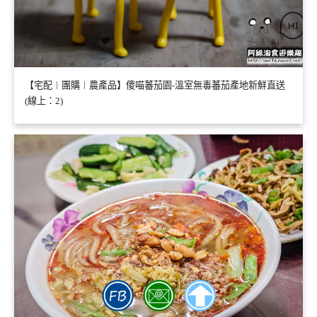
【宅配︱團購︱農產品】傻喵蕃茄園-溫室無毒蕃茄產地新鮮直送
(線上：2)