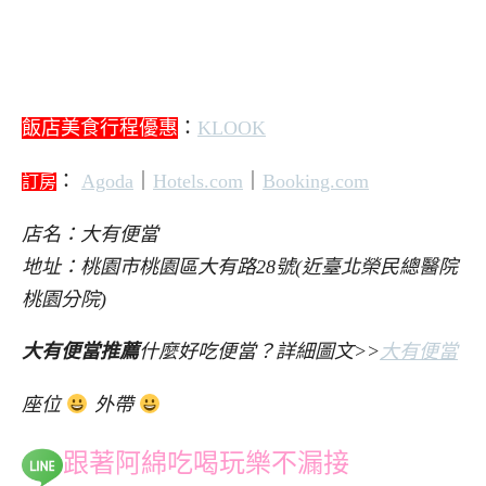
飯店美食行程優惠
：
KLOOK
：
Agoda
｜
Hotels.com
｜
Booking.com
訂房
店名：大有便當
地址：桃園市桃園區大有路28號(近臺北榮民總醫院
桃園分院)
大有便當推薦
什麼好吃便當？詳細圖文>>
大有便當
座位
外帶
跟著阿綿吃喝玩樂不漏接