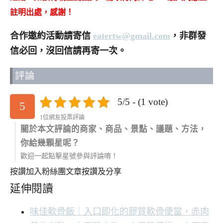
註明出處，感謝！
合作邀約活動請寄信
eatertw@gmail.com
，非群發
信必回，沒回信請再寄一次。
評論
5/5 - (1 vote)
5
1位網友投票評論
關於本文評論的商家、商品、景點、議題、方法，
你給幾顆星呢？
歡迎一起點擊星號參與評論唷！
按讚加入粉絲團
文章按讚及分享
延伸閱讀
味佳軟骨飯｜入口即化的膠質軟骨便當，赤肉