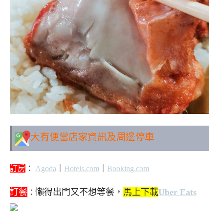
大有便當
店家資訊及周邊停車
訂房
：
Agoda
｜
Hotels.com
｜
Booking.com
訂餐
懶得出門又不想等餐，
馬上下載
Uber Eats
：