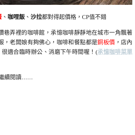
餐
、
咖哩飯
、
沙拉
都對得起價格，CP值不錯
鑽巷弄裡的咖啡館，承憶咖啡靜靜地在城市一角飄著
服，老闆娘有夠佛心，咖啡和餐點都是
銅板價
，店內
座，很適合臨時辦公、消磨下午時間喔！
(
承憶咖啡菜單
繼續閱讀……