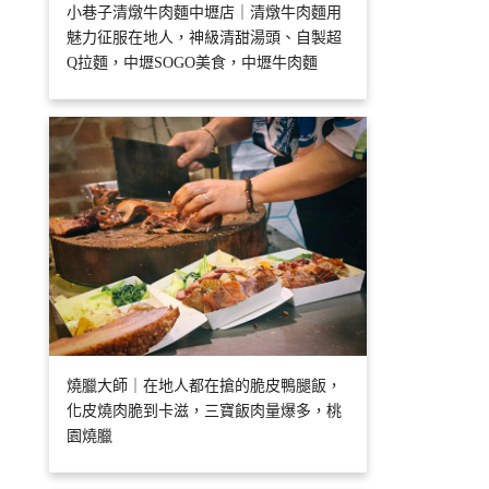
小巷子清燉牛肉麵中壢店｜清燉牛肉麵用
魅力征服在地人，神級清甜湯頭、自製超
Q拉麵，中壢SOGO美食，中壢牛肉麵
燒臘大師｜在地人都在搶的脆皮鴨腿飯，
化皮燒肉脆到卡滋，三寶飯肉量爆多，桃
園燒臘