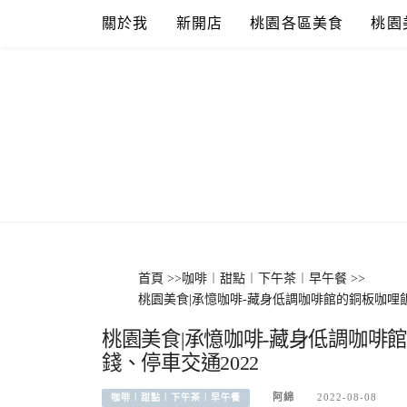
Skip
關於我
新開店
桃園各區美食
桃園
to
content
首頁
>>
咖啡︱甜點︱下午茶︱早午餐
>>
桃園美食|承憶咖啡-藏身低調咖啡館的銅板咖哩
桃園美食|承憶咖啡-藏身低調咖啡
錢、停車交通2022
阿綿
2022-08-08
咖啡︱甜點︱下午茶︱早午餐