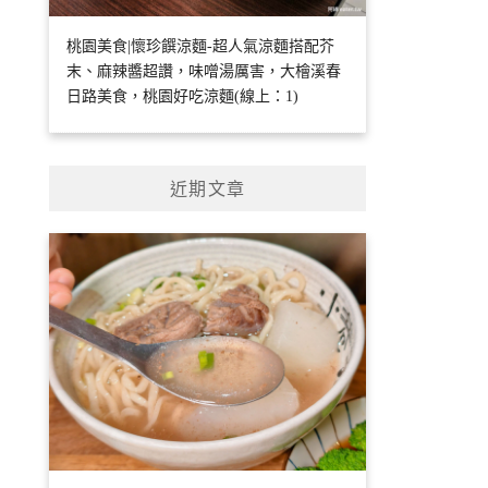
桃園美食|懷珍饌涼麵-超人氣涼麵搭配芥
末、麻辣醬超讚，味噌湯厲害，大檜溪春
日路美食，桃園好吃涼麵(線上：1)
近期文章