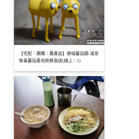
【宅配︱團購︱農產品】傻喵蕃茄園-溫室
無毒蕃茄產地新鮮直送(線上：1)