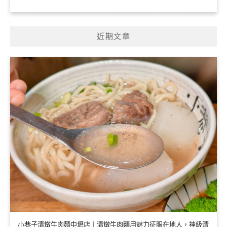
近期文章
小巷子清燉牛肉麵中壢店｜清燉牛肉麵用魅力征服在地人，神級清