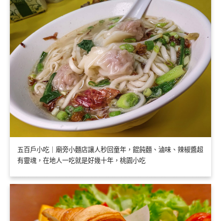
五百戶小吃｜廟旁小麵店讓人秒回童年，餛飩麵、滷味、辣椒醬超
有靈魂，在地人一吃就是好幾十年，桃園小吃