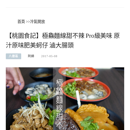
首頁
>>
冷氣開放
【桃園食記】極鱻麵線甜不辣 Pro級美味 原
汁原味肥美蚵仔 滷大腸頭
八德區
阿綿
2017-05-08