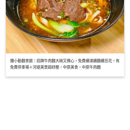
鍾小勤麵食館｜招牌牛肉麵大碗又佛心，免費續湯續麵續豆花，有
免費停車場＋河堤美景超紓壓，中原美食，中原牛肉麵