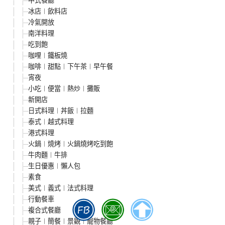
中式餐廳
冰店︱飲料店
冷氣開放
南洋料理
吃到飽
咖哩︱鐵板燒
咖啡︱甜點︱下午茶︱早午餐
宵夜
小吃︱便當︱熱炒︱攤販
新開店
日式料理︱丼飯︱拉麵
泰式︱越式料理
港式料理
火鍋︱燒烤︱火鍋燒烤吃到飽
牛肉麵︱牛排
生日優惠︱懶人包
素食
美式︱義式︱法式料理
行動餐車
複合式餐廳
親子︱簡餐︱景觀︱寵物餐廳