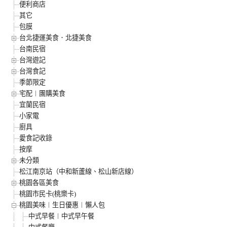
便利商店
其它
包膜
台北捷運美食．北捷美食
台南民宿
台灣遊記
台灣食記
季節限定
宅配︱團購美食
宜蘭民宿
小家電
廚具
愛食記收錄
按摩
未分類
松江南京站（中和新蘆線、松山新店線）
桃園各區美食
桃園市民卡(桃樂卡)
桃園美味︱生日優惠︱懶人包
中式早餐︱中式早午餐