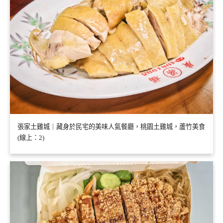
張家土雞城｜藏身於民宅的美味人氣餐廳，桃園土雞城，蘆竹美食
(線上：2)