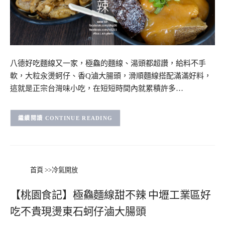
八德好吃麵線又一家，極鱻的麵線、湯頭都超讚，給料不手
軟，大粒汆燙蚵仔、香Q滷大腸頭，滑順麵線搭配滿滿好料，
這就是正宗台灣味小吃，在短短時間內就累積許多…
CONTINUE READING
首頁
>>
冷氣開放
【桃園食記】極鱻麵線甜不辣 中壢工業區好
吃不貴現燙東石蚵仔滷大腸頭