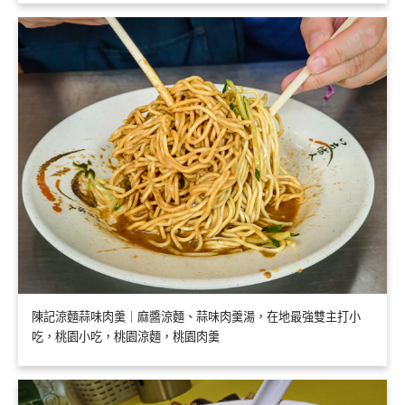
陳記涼麵蒜味肉羹｜麻醬涼麵、蒜味肉羹湯，在地最強雙主打小
吃，桃園小吃，桃園涼麵，桃園肉羹