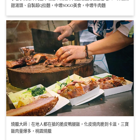
甜湯頭、自製超Q拉麵，中壢SOGO美食，中壢牛肉麵
燒臘大師｜在地人都在搶的脆皮鴨腿飯，化皮燒肉脆到卡滋，三寶
飯肉量爆多，桃園燒臘