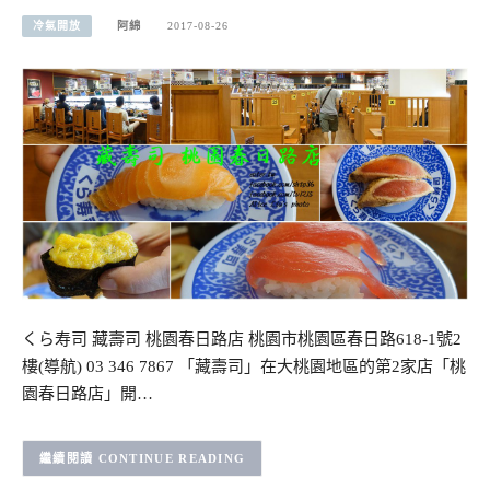
冷氣開放
阿綿
2017-08-26
くら寿司 藏壽司 桃園春日路店 桃園市桃園區春日路618-1號2
樓(導航) 03 346 7867 「藏壽司」在大桃園地區的第2家店「桃
園春日路店」開…
CONTINUE READING