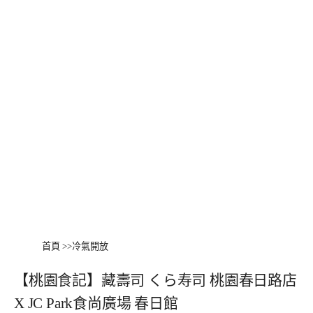
首頁
>>
冷氣開放
【桃園食記】藏壽司 くら寿司 桃園春日路店
X JC Park食尚廣場 春日館