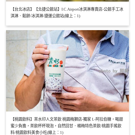
【台北冰店】【北捷公館站】I.C.Airport冰淇淋專賣店-公館手工冰
淇淋．鬆餅/冰淇淋/捷運公館站(線上：1)
【桃園飲料】茶水印人文茶飲 桃園梅獅店-獨家 L-阿拉伯糖，喝甜
蜜少負擔，茶飲杯杯現泡，自然回甘．楊梅特色茶飲/桃園手搖飲
料/桃園飲料美食小吃(線上：1)