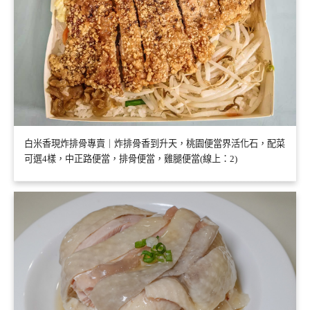
白米香現炸排骨專賣｜炸排骨香到升天，桃園便當界活化石，配菜
可選4樣，中正路便當，排骨便當，雞腿便當(線上：2)