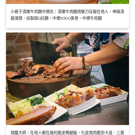
小巷子清燉牛肉麵中壢店｜清燉牛肉麵用魅力征服在地人，神級清
甜湯頭、自製超Q拉麵，中壢SOGO美食，中壢牛肉麵
燒臘大師｜在地人都在搶的脆皮鴨腿飯，化皮燒肉脆到卡滋，三寶