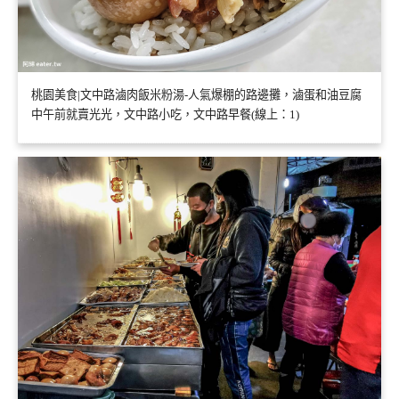
桃園美食|文中路滷肉飯米粉湯-人氣爆棚的路邊攤，滷蛋和油豆腐
中午前就賣光光，文中路小吃，文中路早餐(線上：1)