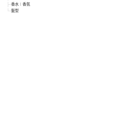
香水︱香氛
髮型