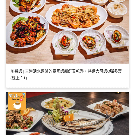
川將蝦 | 三道活水過濾的泰國蝦新鮮又乾淨，特選大母蝦Q彈多膏
(線上：1)