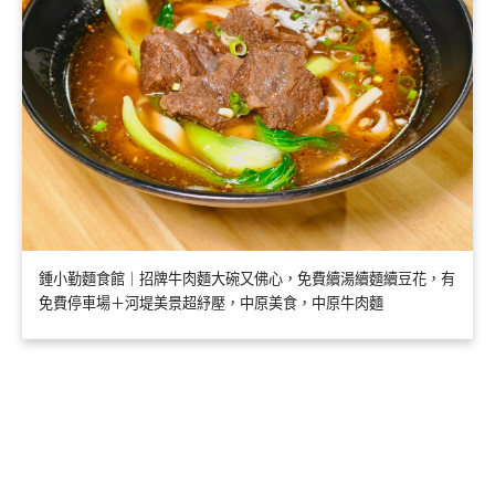
鍾小勤麵食館｜招牌牛肉麵大碗又佛心，免費續湯續麵續豆花，有
免費停車場＋河堤美景超紓壓，中原美食，中原牛肉麵