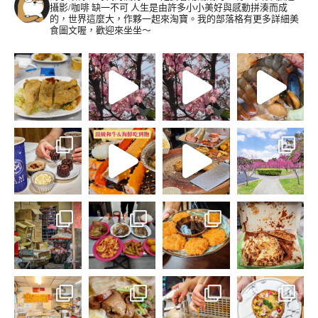
攝影/咖啡 缺一不可
人生是由許多小小美好與感動拼湊而成
的，世界這麼大，作夥一起來淘寶。我的部落格有更多詳細美
食圖文喔，歡迎來坐坐～