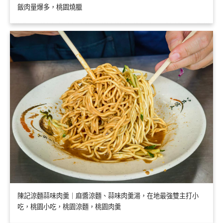
飯肉量爆多，桃園燒臘
陳記涼麵蒜味肉羹｜麻醬涼麵、蒜味肉羹湯，在地最強雙主打小
吃，桃園小吃，桃園涼麵，桃園肉羹