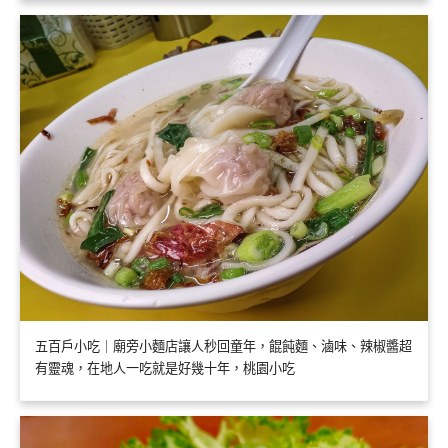
五百戶小吃｜廟旁小麵店讓人秒回童年，餛飩麵、滷味、辣椒醬超
有靈魂，在地人一吃就是好幾十年，桃園小吃