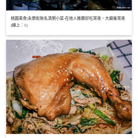
桃園美食|永樂街無名清粥小菜-在地人推薦好吃宵夜，大廟後宵夜
(線上：1)