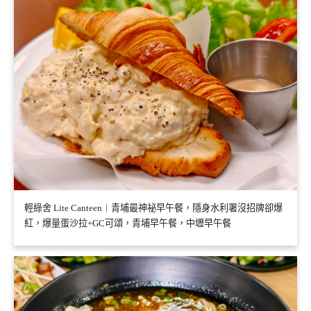
輕綠舍 Lite Canteen｜青埔最神祕早午餐，隱身水利署沒招牌卻爆
紅，爆量蛋沙拉+GC可頌，青埔早午餐，中壢早午餐