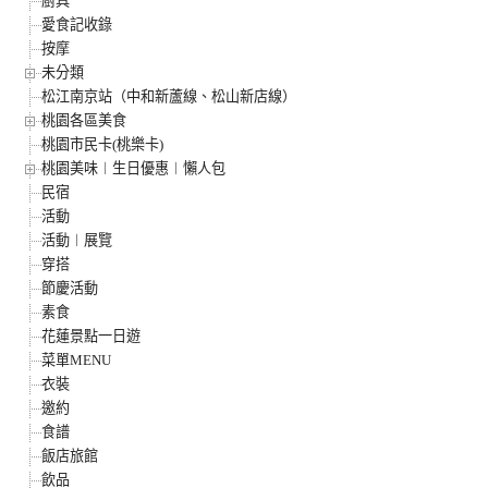
廚具
愛食記收錄
按摩
未分類
松江南京站（中和新蘆線、松山新店線）
桃園各區美食
桃園市民卡(桃樂卡)
桃園美味︱生日優惠︱懶人包
民宿
活動
活動︱展覽
穿搭
節慶活動
素食
花蓮景點一日遊
菜單MENU
衣裝
邀約
食譜
飯店旅館
飲品