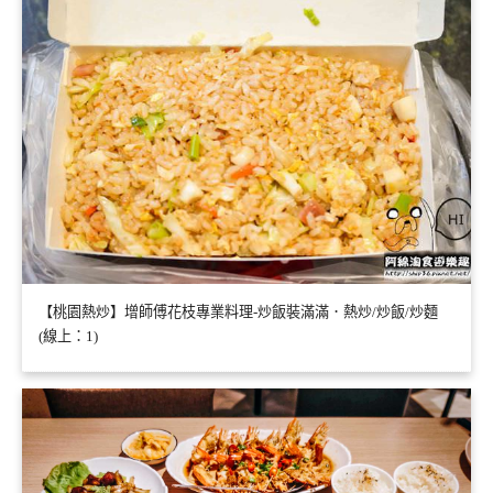
【桃園熱炒】增師傅花枝專業料理-炒飯裝滿滿．熱炒/炒飯/炒麵
(線上：1)