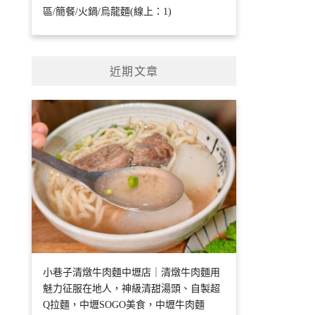
區/簡餐/火鍋/烏龍麵(線上：1)
近期文章
小巷子清燉牛肉麵中壢店｜清燉牛肉麵用
魅力征服在地人，神級清甜湯頭、自製超
Q拉麵，中壢SOGO美食，中壢牛肉麵