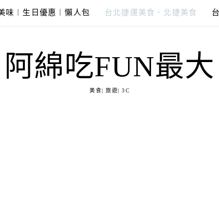
美味︱生日優惠︱懶人包
台北捷運美食．北捷美食
阿綿吃FUN最大
美食| 旅遊| 3C