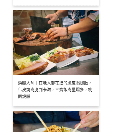
燒臘大師｜在地人都在搶的脆皮鴨腿飯，
化皮燒肉脆到卡滋，三寶飯肉量爆多，桃
園燒臘