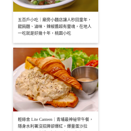
五百戶小吃｜廟旁小麵店讓人秒回童年，
餛飩麵、滷味、辣椒醬超有靈魂，在地人
一吃就是好幾十年，桃園小吃
輕綠舍 Lite Canteen｜青埔最神祕早午餐，
隱身水利署沒招牌卻爆紅，爆量蛋沙拉