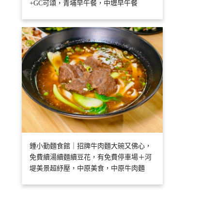
+GC可頌，青埔早午餐，中壢早午餐
鍾小勤麵食館｜招牌牛肉麵大碗又佛心，
免費續湯續麵續豆花，有免費停車場＋河
堤美景超紓壓，中原美食，中原牛肉麵