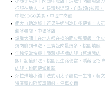
小巷子清燉牛肉麵中壢店｜清燉牛肉麵用魅力
征服在地人，神級清甜湯頭、自製超Q拉麵，
中壢SOGO美食，中壢牛肉麵
鉅大自助冰城｜芒果牛奶剉冰料多便宜，人氣
剉冰老店，中壢冰店
燒臘大師｜在地人都在搶的脆皮鴨腿飯，化皮
燒肉脆到卡滋，三寶飯肉量爆多，桃園燒臘
佳緣便當快餐｜隱藏版招牌肉飯（蔥爆豬肉
飯）超值好吃。桃園民生路便當，隱藏版招牌
肉飯，桃園便當推薦
朵拉烘焙小舖｜法式明太子麵包一生推，藝文
特區麵包附菜單價錢、停車交通