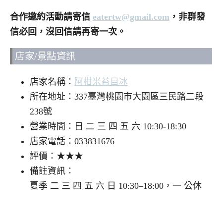
合作邀約活動請寄信
eatertw@gmail.com
，非群發
信必回，沒回信請再寄一次。
店家/景點資訊
店家名稱：
阿柑米苔目冰
所在地址：337臺灣桃園市大園區三民路二段
238號
營業時間：日 二 三 四 五 六 10:30-18:30
店家電話：033831676
評價：★★★
備註資訊：
夏季 二 三 四 五 六 日 10:30–18:00，一 公休