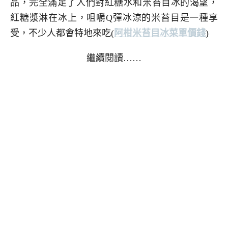
品，完全滿足了人們對紅糖水和米苔目冰的渴望，
紅糖漿淋在冰上，咀嚼Q彈冰涼的米苔目是一種享
受，不少人都會特地來吃
(
阿柑米苔目冰菜單價錢
)
繼續閱讀……