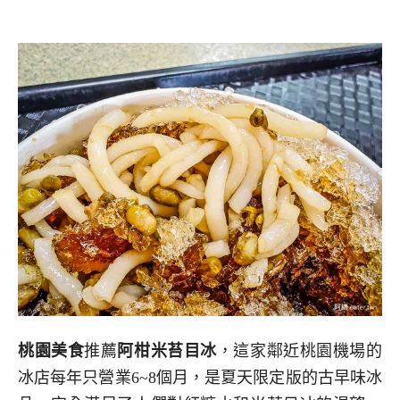
桃園美食
推薦
阿柑米苔目冰
，這家鄰近桃園機場的
冰店每年只營業6~8個月，是夏天限定版的古早味冰