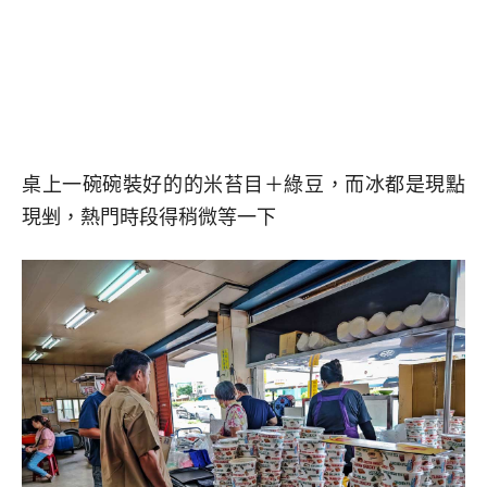
桌上一碗碗裝好的的米苔目＋綠豆，而冰都是現點
現剉，熱門時段得稍微等一下