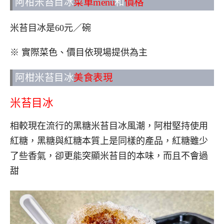
阿柑米苔目冰
菜單menu
和
價格
米苔目冰是60元／碗
※ 實際菜色、價目依現場提供為主
阿柑米苔目冰
美食表現
米苔目冰
相較現在流行的黑糖米苔目冰風潮，阿柑堅持使用
紅糖，黑糖與紅糖本質上是同樣的產品，紅糖雖少
了些香氣，卻更能突顯米苔目的本味，而且不會過
甜