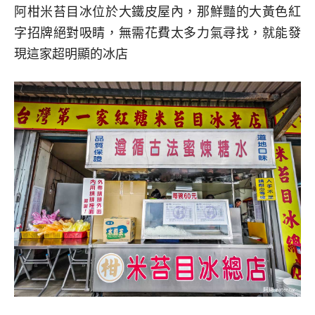
阿柑米苔目冰位於大鐵皮屋內，那鮮豔的大黃色紅
字招牌絕對吸睛，無需花費太多力氣尋找，就能發
現這家超明顯的冰店