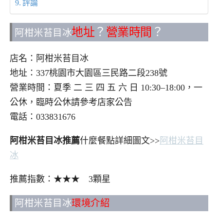
評論
地址
？
營業時間
？
阿柑米苔目冰
店名：阿柑米苔目冰
地址：337桃園市大園區三民路二段238號
營業時間：夏季 二 三 四 五 六 日 10:30–18:00，一
公休，臨時公休請參考店家公告
電話：033831676
阿柑米苔目冰推薦
什麼餐點詳細圖文>>
阿柑米苔目
冰
推薦指數：★★★ 3顆星
阿柑米苔目冰
環境介紹