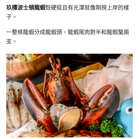
玖樓波士頓龍蝦
殼硬挺且有光澤就像剛撈上岸的樣
子。
一整條龍蝦分成龍蝦頭、龍蝦尾肉對半和龍蝦螯兩
支。