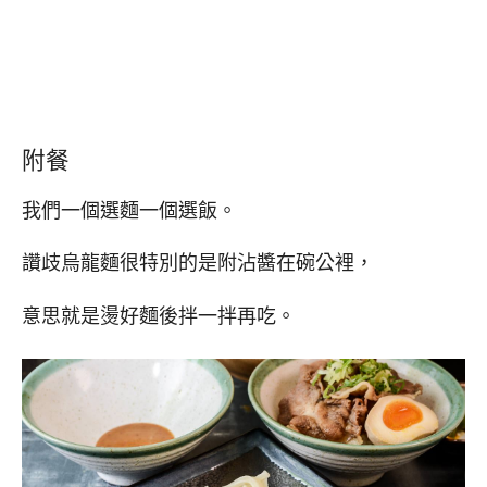
附餐
我們一個選麵一個選飯。
讚歧烏龍麵很特別的是附沾醬在碗公裡，
意思就是燙好麵後拌一拌再吃。