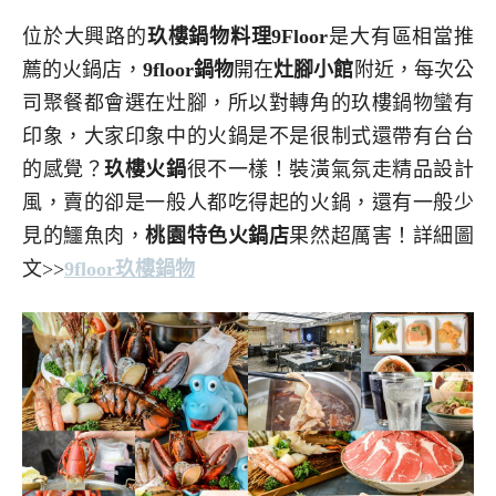
位於大興路的
玖樓鍋物料理9Floor
是大有區相當推
薦的火鍋店，
9floor鍋物
開在
灶腳小館
附近，每次公
司聚餐都會選在灶腳，所以對轉角的玖樓鍋物蠻有
印象，大家印象中的火鍋是不是很制式還帶有台台
的感覺？
玖樓火鍋
很不一樣！裝潢氣氛走精品設計
風，賣的卻是一般人都吃得起的火鍋，還有一般少
見的鱷魚肉，
桃園特色火鍋店
果然超厲害！
詳細圖
文>>
9floor玖樓鍋物