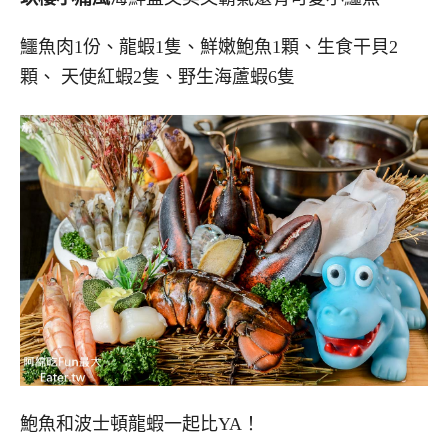
鱷魚肉1份、龍蝦1隻、鮮嫩鮑魚1顆、生食干貝2
顆、 天使紅蝦2隻、野生海蘆蝦6隻
鮑魚和波士頓龍蝦一起比YA！