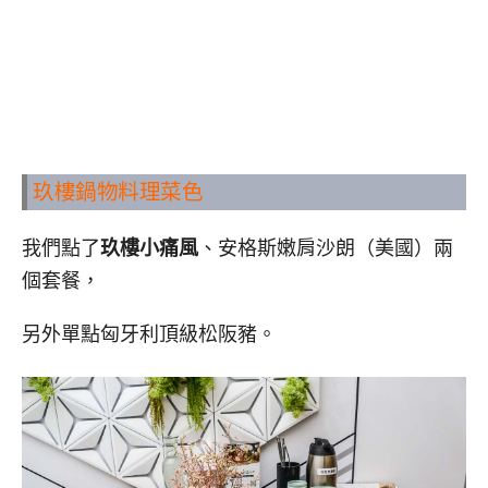
玖樓鍋物料理
菜色
我們點了
玖樓小痛風
、安格斯嫩肩沙朗（美國）兩
個套餐，
另外單點匈牙利頂級松阪豬。