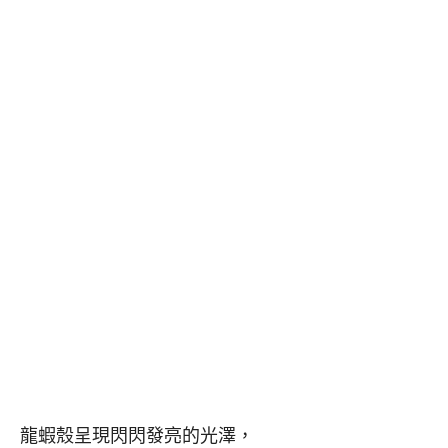
龍蝦殼呈現閃閃發亮的光澤，