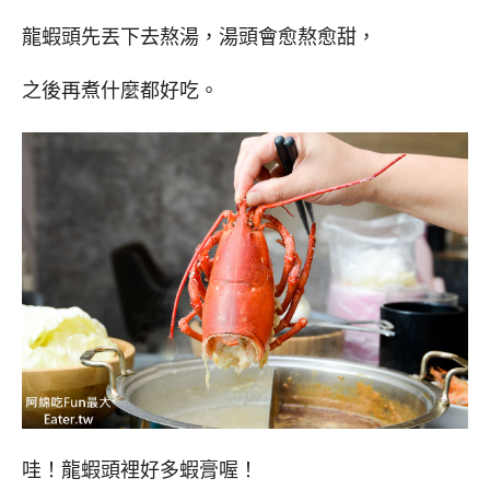
龍蝦頭先丟下去熬湯，湯頭會愈熬愈甜，
之後再煮什麼都好吃。
哇！龍蝦頭裡好多蝦膏喔！