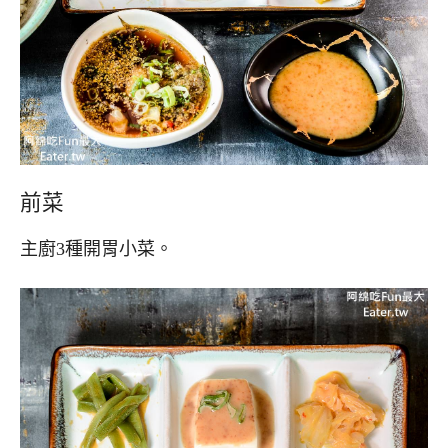
前菜
主廚3種開胃小菜。