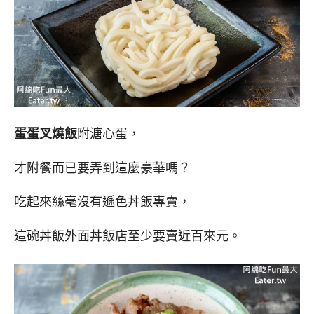
蛋蛋叉燒飯
附溏心蛋，
才附餐而已要弄到這麼豪華嗎？
吃起來絲毫沒有遜色丼飯專賣，
這碗丼飯外面丼飯店至少要賣近百來元。