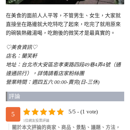
在美食的面前人人平等，不管男生、女生，大家就
直接坐在路邊就大吃特吃了起來，吃完了就用原來
的碗裝熱雞湯喝，吃飽後的微笑才是最真實的。
♡美食資訊♡
店名：蘭笑軒
地址：台北市大安區忠孝東路四段49巷4弄4號（通
達通訊行），詳情請看店家粉絲團
營業時間：週四五六 00:00-賣完(日-三休)
評論
5/5 - (1 vote)
5
1位網友投票評論
關於本文評論的商家、商品、景點、議題、方法，