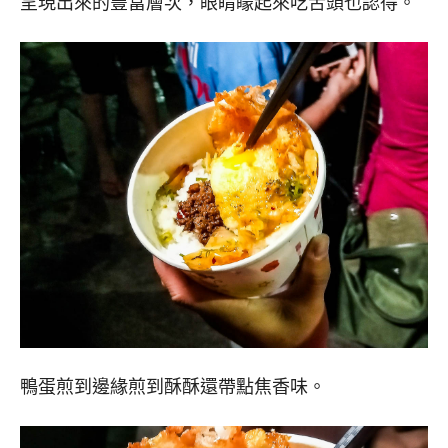
呈現出來的豐富層次，眼睛矇起來吃舌頭也認得。
鴨蛋煎到邊緣煎到酥酥還帶點焦香味。