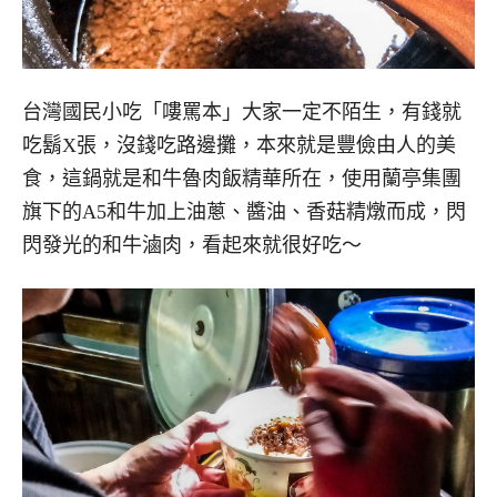
台灣國民小吃「嘍罵本」大家一定不陌生，有錢就
吃鬍X張，沒錢吃路邊攤，本來就是豐儉由人的美
食，這鍋就是和牛魯肉飯精華所在，使用蘭亭集團
旗下的A5和牛加上油蔥、醬油、香菇精燉而成，閃
閃發光的和牛滷肉，看起來就很好吃～