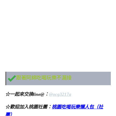
跟著阿綿吃喝玩樂不漏接
☆一起來交換line@：
@ocg3217a
☆歡迎加入桃園社團：
桃園吃喝玩樂懶人包（社
團）