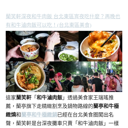
蘭笑軒深夜和牛肉飯 台北東區宵夜吃什麼？再晚也
有和牛滷肉飯可以吃！(台北東區美食)
這家
蘭笑軒
「
和牛滷肉飯
」透過美食家王瑞瑤推
薦，蘭亭旗下走精緻割烹及鍋物路線的
蘭亭和牛極
緻燒
和
蘭亭和牛極緻鍋
已經在台北美食圈闖出名
聲，蘭笑軒是台深夜攤車只賣「和牛滷肉飯」一樣