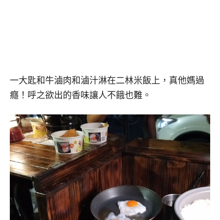
一大匙和牛
滷肉和滷汁淋在二林米飯上，真他媽過
癮！呼之欲出的香味讓人不餓也難。