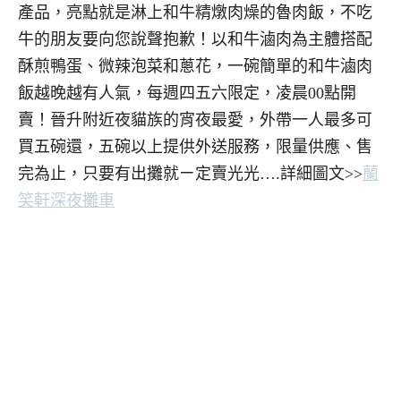
產品，亮點就是淋上和牛精燉肉燥的魯肉飯，不吃
牛的朋友要向您說聲抱歉！以和牛滷肉為主體搭配
酥煎鴨蛋、微辣泡菜和蔥花，一碗簡單的和牛滷肉
飯越晚越有人氣，每週四五六限定，凌晨00點開
賣！晉升附近夜貓族的宵夜最愛，外帶一人最多可
買五碗還，五碗以上提供外送服務，限量供應、售
完為止，只要有出攤就ㄧ定賣光光….詳細圖文>>
蘭
笑軒深夜攤車