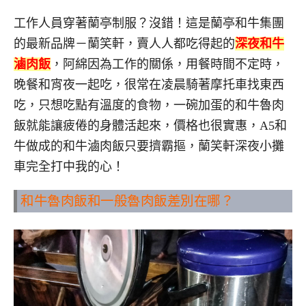
工作人員穿著蘭亭制服？沒錯！這是蘭亭和牛集團
的最新品牌－蘭笑軒，賣人人都吃得起的
深夜
和牛
滷肉飯
，阿綿
因為工作的關係，用餐時間不定時，
晚餐和宵夜一起吃，很常在凌晨騎著摩托車找東西
吃，只想吃點有溫度的食物，一碗加蛋的和牛魯肉
飯就能讓疲倦的身體活起來，價格也很實惠，A5和
牛做成的和牛滷肉飯只要擠霸摳，蘭笑軒深夜小攤
車完全打中我的心！
和牛魯肉飯和一般魯肉飯差別在哪？