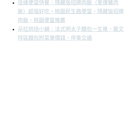
佳緣便當快餐｜隱藏版招牌肉飯（蔥爆豬肉
飯）超值好吃。桃園民生路便當，隱藏版招牌
肉飯，桃園便當推薦
朵拉烘焙小舖｜法式明太子麵包一生推，藝文
特區麵包附菜單價錢、停車交通