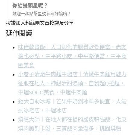
你給幾顆星呢？
歡迎一起點擊星號參與評論唷！
按讚加入粉絲團
文章按讚及分享
延伸閱讀
味佳軟骨飯｜入口即化的膠質軟骨便當，赤肉
羹也必點，中平路小吃，中平路便當，中平商
圈美食
小巷子清燉牛肉麵中壢店｜清燉牛肉麵用魅力
征服在地人，神級清甜湯頭、自製超Q拉麵，
中壢SOGO美食，中壢牛肉麵
鉅大自助冰城｜芒果牛奶剉冰料多便宜，人氣
剉冰老店，中壢冰店
燒臘大師｜在地人都在搶的脆皮鴨腿飯，化皮
燒肉脆到卡滋，三寶飯肉量爆多，桃園燒臘