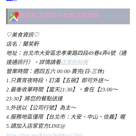
蘭笑軒-深夜和牛肉飯 店家資訊
♡美食資訊♡
店名：蘭笑軒
地址：台北市大安區忠孝東路四段49巷4弄4號（通
達通訊行），詳情請看
店家粉絲團
營業時間：週四五六 00:00-賣完(日-三休)
1.只賣宵夜時段，訂滿【五碗】即可外送～
2.最後收單時間【當天21:30】，會在【23:00～
23:30】將您的餐點送達
3.外送以【公司行號】為主～
4.服務地區僅限【台北市：大安、中山、信義】喔
5.請加入店家官方LINE@
https://line.me/R/ti/p/%40ksy2266c