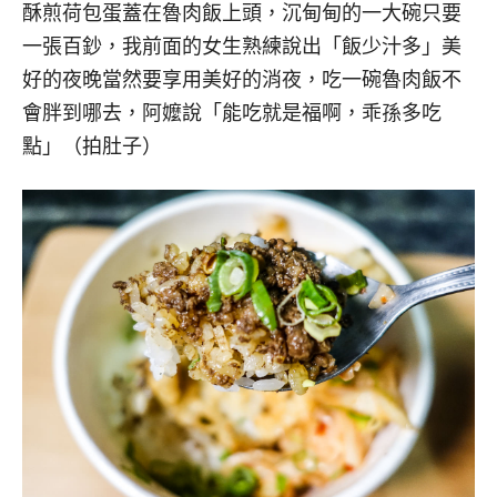
酥煎荷包蛋蓋在魯肉飯上頭，沉甸甸的一大碗只要
一張百鈔，我前面的女生熟練說出「飯少汁多」美
好的夜晚當然要享用美好的消夜，吃一碗魯肉飯不
會胖到哪去，阿嬤說「能吃就是福啊，乖孫多吃
點」（拍肚子）