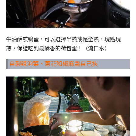
牛油酥煎鴨蛋，可以選擇半熟或是全熟，現點現
煎，保證吃到最酥香的荷包蛋！（流口水）
自製辣泡菜、蔥花和椒麻醬自己挾