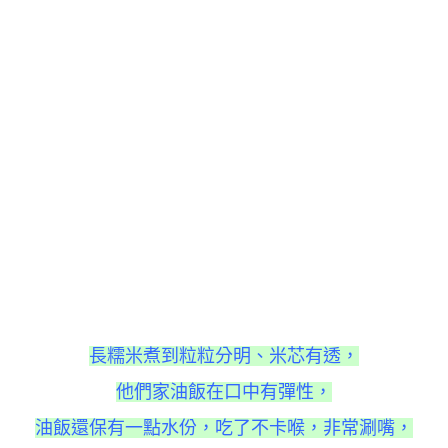
長糯米煮到粒粒分明、米芯有透，
他們家油飯在口中有彈性，
油飯還
保有一點水份，
吃了不卡喉，非常涮嘴，