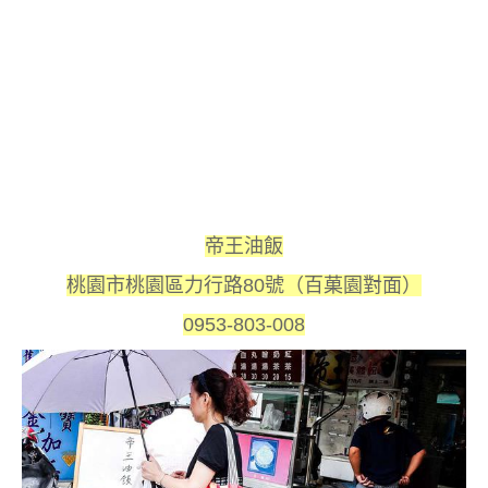
帝王油飯
桃園市桃園區力行路80號（百菓園對面）
0953-803-008