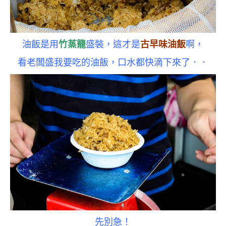
油飯是用
竹蒸籠
盛裝，這才是
古早味油飯
啊，
看老闆盛我要吃的油飯，口水都快滴下來了．．
先別急！