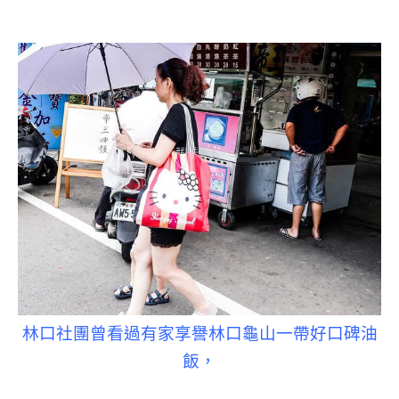
林口社團曾看過有家享譽林口龜山一帶好口碑油
飯，