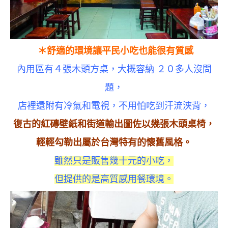
＊舒適的環境讓平民小吃也能很有質感
內用區有４張木頭方桌，大概容納 ２０多人沒問
題，
店裡還附有冷氣和電視，不用怕吃到汗流浹背，
復古的紅磚壁紙和街道輸出圖佐以幾張木頭桌椅，
輕輕勾勒出屬於台灣特有的懷舊風格。
雖然只是販售幾十元的小吃，
但提供的是高質感用餐環境。