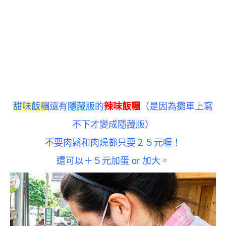
甜味飯糰
還有
隱藏版
的
辣味飯糰
（是因為攤車上
寫
不下
才變成隱藏版）
不要肉鬆和肉燥都
只要２５元喔！
還可以＋５元加蛋 or 加大。