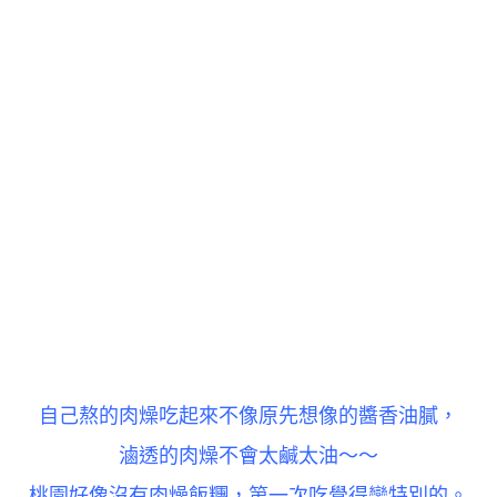
自己熬的肉燥吃起來不像原先想像的醬香油膩，
滷透的肉燥
不會太鹹太油
～～
桃園好像沒有肉燥飯糰，第一次吃覺得蠻特別的。