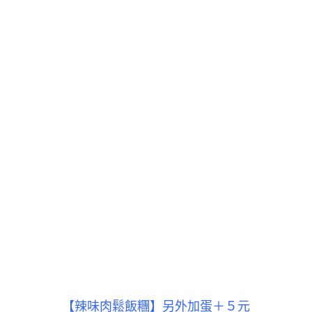
【辣味肉鬆飯糰】另外加蛋＋５元