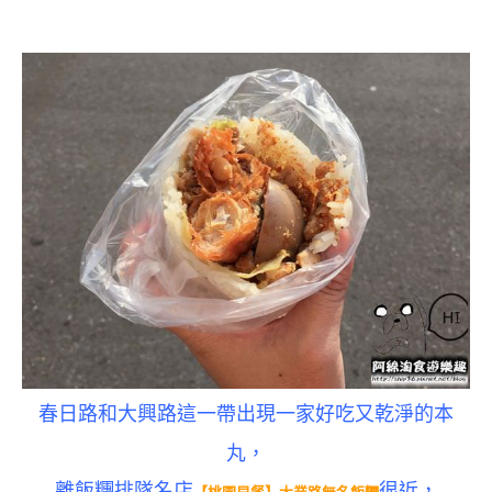
春日路和大興路這一帶出現一家好吃又乾淨的本
丸，
離飯糰排隊名店
很近，