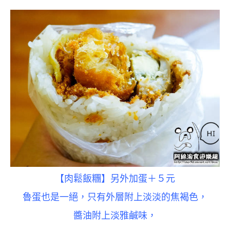
【肉鬆飯糰】另外加蛋＋５元
魯蛋也是一絕，只有外層附上淡淡的焦褐色，
醬油附上淡雅鹹味，