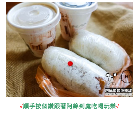
順手按個讚跟著阿綿到處吃喝玩樂
√
√