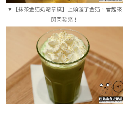
▼
【抹茶金箔奶霜拿鐵‬】上頭灑了金箔，看起來
閃閃發亮！