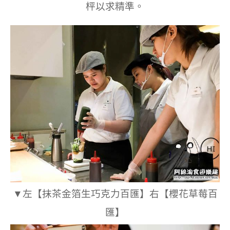
枰以求精準。
▼左【抹茶金箔生巧克力百匯】右【櫻花草莓百
匯】