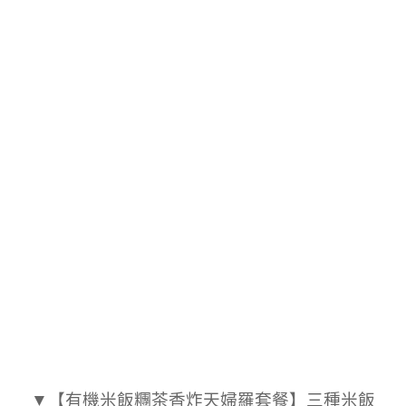
▼【有機米飯糰茶香炸天婦羅套餐】三種米飯