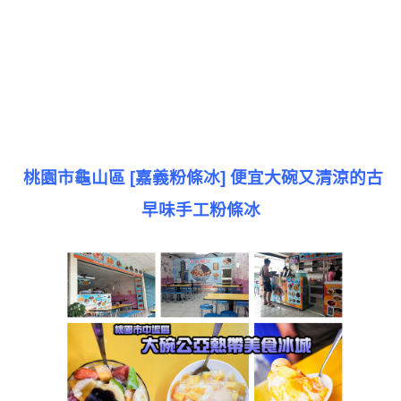
桃園市龜山區 [嘉義粉條冰] 便宜大碗又清涼的古
早味手工粉條冰