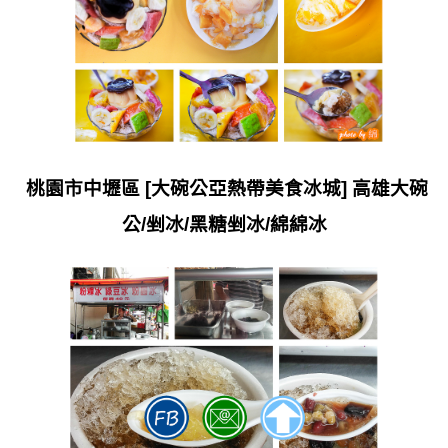
桃園市中壢區 [大碗公亞熱帶美食冰城] 高雄大碗
公/剉冰/黑糖剉冰/綿綿冰