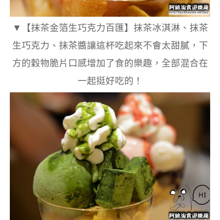
▼【抹茶金箔生巧克力百匯】抹茶冰淇淋、抹茶
生巧克力、抹茶醬讓這杯吃起來不會太甜膩，下
方的穀物脆片口感增加了食的樂趣，全部混合在
一起挺好吃的！