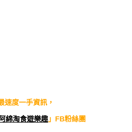
最速度一手資訊，
阿綿淘食遊樂趣
」FB粉絲團