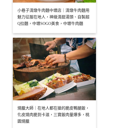
小巷子清燉牛肉麵中壢店｜清燉牛肉麵用
魅力征服在地人，神級清甜湯頭、自製超
Q拉麵，中壢SOGO美食，中壢牛肉麵
燒臘大師｜在地人都在搶的脆皮鴨腿飯，
化皮燒肉脆到卡滋，三寶飯肉量爆多，桃
園燒臘