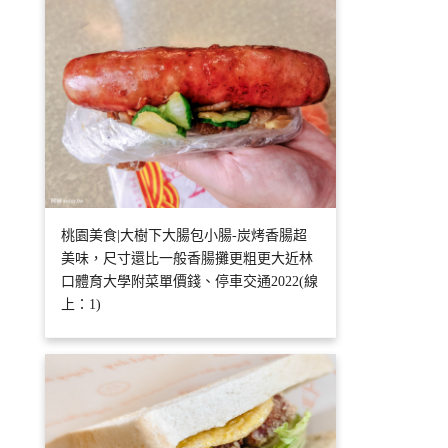
桃園美食|大樹下大腸包小腸-炭烤香腸超
美味，尺寸還比一般香腸攤更粗更大近林
口體育大學附菜單價錢、停車交通2022(線
上：1)