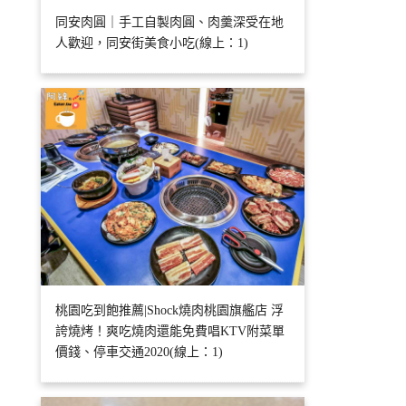
同安肉圓｜手工自製肉圓、肉羹深受在地
人歡迎，同安街美食小吃(線上：1)
桃園吃到飽推薦|Shock燒肉桃園旗艦店 浮
誇燒烤！爽吃燒肉還能免費唱KTV附菜單
價錢、停車交通2020(線上：1)