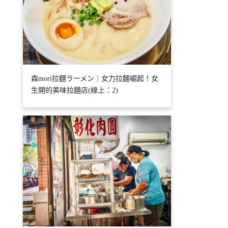
森mori拉麵ラーメン｜女力拉麵崛起！女
生開的美味拉麵店(線上：2)