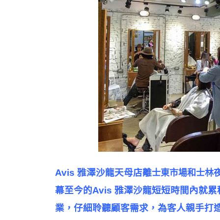
Avis 雅澤沙龍天母店離
士東市場和
士林
幕至今的
Avis 雅澤沙龍短短時間內
業，仔細聆聽顧客需求，為客人親手打