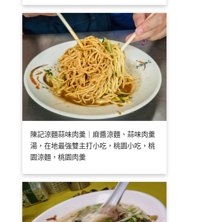
陳記涼麵蒜味肉羹｜麻醬涼麵、蒜味肉羹
湯，在地最強雙主打小吃，桃園小吃，桃
園涼麵，桃園肉羹