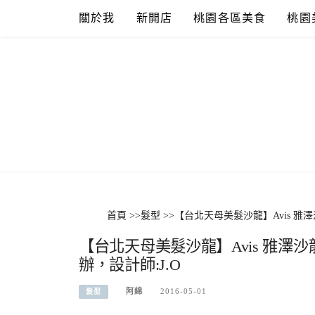
Skip
關於我
新開店
桃園各區美食
桃園
to
content
首頁
>>
髮型
>>
【台北天母美髮沙龍】Avis 雅
【台北天母美髮沙龍】Avis 雅澤
辦，設計師:J.O
阿綿
2016-05-01
髮型