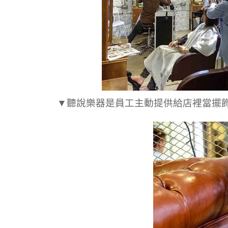
▼聽說樂器是員工主動提供給店裡當擺