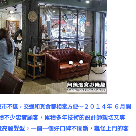
２０１４年 ６月開
夜市
不遠，交通和覓食都相當方便～
就累積不少忠實顧客，累積多年技術的設計師親切又專
造亮麗髮型，一個一個好口碑不間斷，難怪上門的客