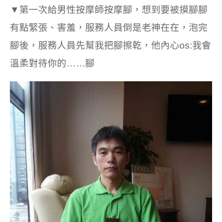
▼第一次給男性按摩師按摩腳，想到要被摸腳腳
有點緊張、害羞，服務人員倒是老神在在，泡完
腳後，服務人員先幫我把腳擦乾，他內心os:我會
溫柔對待你的……腳