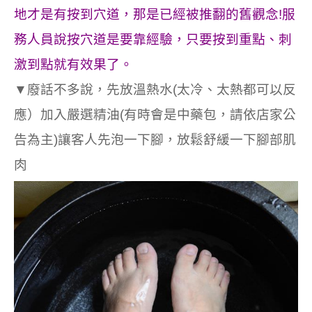
地才是有按到穴道，那是已經被推翻的舊觀念!服
務人員說按穴道是要靠經驗，只要按到重點、刺
激到點就有效果了。
▼廢話不多說，先放溫熱水(太冷、太熱都可以反
應）加入嚴選精油(有時會是中藥包，請依店家公
告為主)讓客人先泡一下腳，放鬆舒緩一下腳部肌
肉