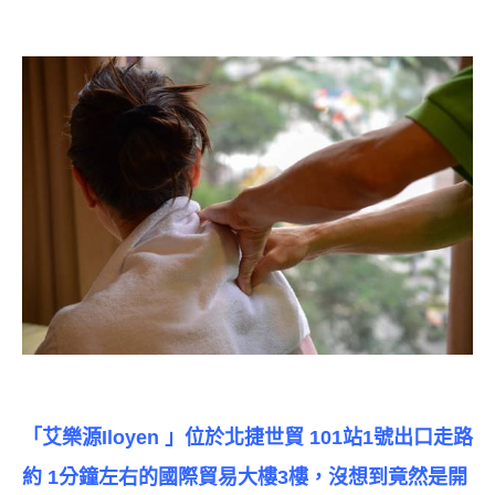
「艾樂源Iloyen 」位於北捷世貿 101站1號出口走路
約 1分鐘左右的國際貿易大樓3樓，沒想到竟然是開