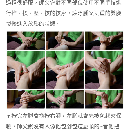
過程很舒服，師父會對不同部位使用不同手技進
行推、揉、壓、按的按摩，讓浮腫又沉重的雙腿
慢慢進入放鬆的狀態。
▼按完左腳會換按右腳，左腳就會先被包起來保
暖，師父說沒有人像他包腳包這麼順的~看他把