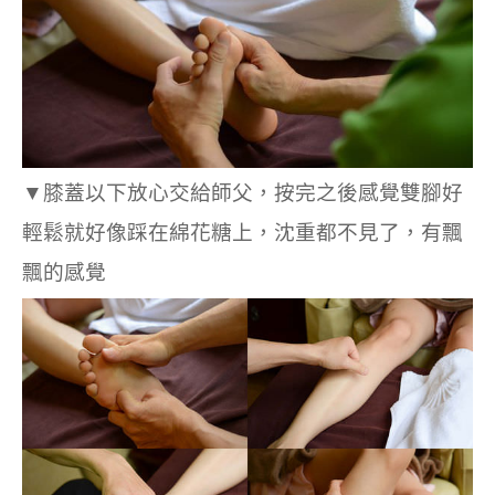
▼膝蓋以下放心交給師父，按完之後感覺雙腳好
輕鬆就好像踩在綿花糖上，沈重都不見了，有飄
飄的感覺