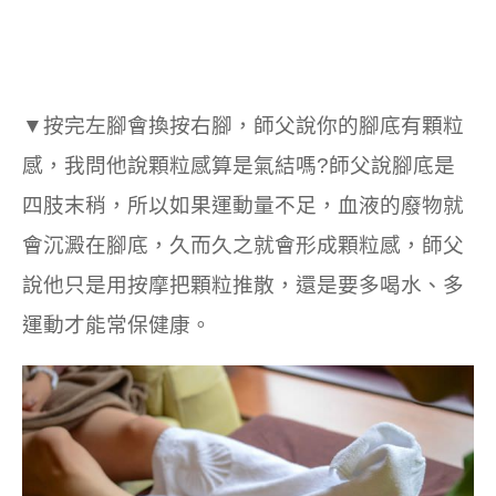
▼按完左腳會換按右腳，師父說你的腳底有顆粒
感，我問他說顆粒感算是氣結嗎?師父說腳底是
四肢末稍，所以如果運動量不足，血液的廢物就
會沉澱在腳底，久而久之就會形成顆粒感，師父
說他只是用按摩把顆粒推散，還是要多喝水、多
運動才能常保健康。