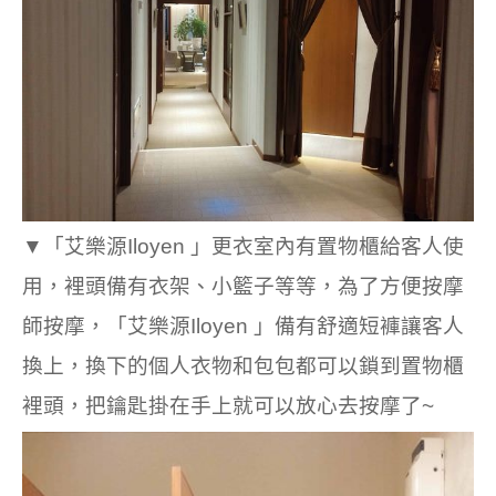
▼
「艾樂源Iloyen 」更衣室內有置物櫃給客人使
用，裡頭備有衣架、小籃子等等，為了
方便按摩
師按摩，
「艾樂源Iloyen 」備有舒適
短褲讓客人
換上，換下的個人衣物和包包都可以鎖到置物櫃
裡頭，把鑰匙掛在手上就可以放心去按摩了~