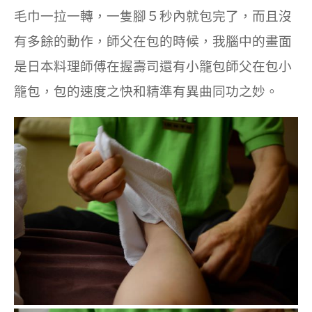
毛巾一拉一轉，一隻腳５秒內就包完了，而且沒
有多餘的動作，師父在包的時候，我腦中的畫面
是日本料理師傅在握壽司還有小籠包師父在包小
籠包，包的速度之快和精準有異曲同功之妙。