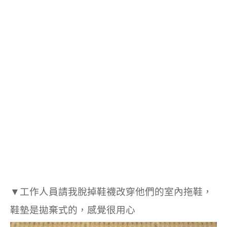
▼工作人員請我脫掉鞋襪改穿他們的室內拖鞋，
鞋墊是拋棄式的，感覺很用心