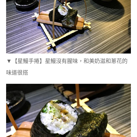
▼
【星鰻手捲】星鰻沒有腥味，和美奶滋和蔥花的
味道很搭