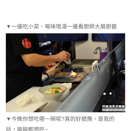
▼一邊吃小菜、喝味噌湯一邊看廚師大展廚藝
▼今晚你想吃哪一碗呢?真的好猶豫，是我的
話，兩碗都想吃~