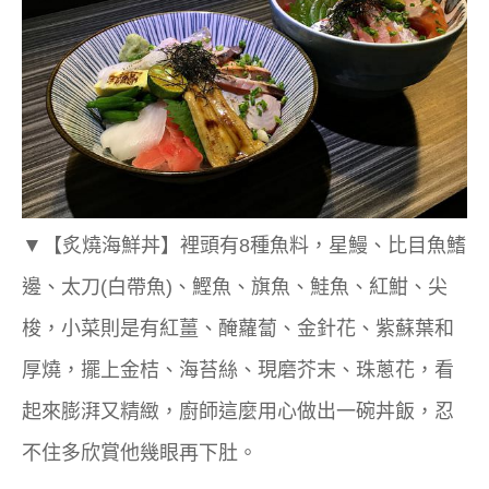
▼
【炙燒海鮮丼】裡頭有8種魚料，星鰻、比目魚鰭
邊、太刀(白帶魚)、鰹魚、旗魚、鮭魚、紅魽、尖
梭，小菜則是有紅薑、醃蘿蔔、金針花、紫蘇葉和
厚燒，擺上金桔、海苔絲、現磨芥末、珠蔥花，看
起來膨湃又精緻，廚師這麼用心做出一碗丼飯，忍
不住多欣賞他幾眼再下肚。