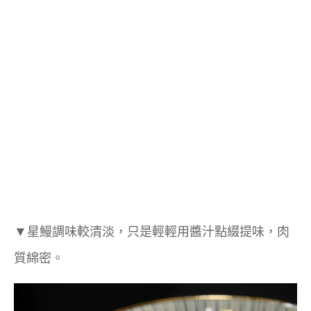
▼
星鰻調味較清淡，只是輕輕用醬汁點綴提味，肉
質綿密。