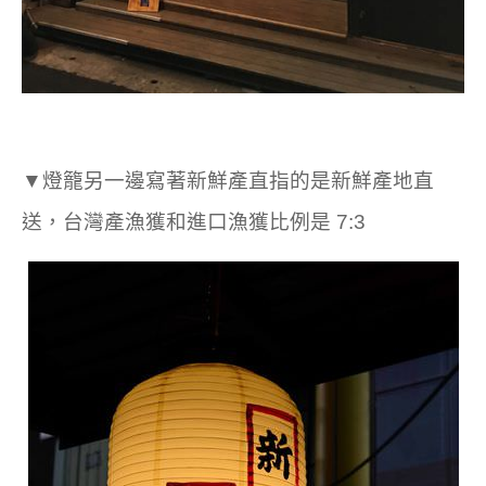
▼燈籠另一邊寫著新鮮產直指的是新鮮產地直
送，台灣產漁獲和進口漁獲比例是 7:3