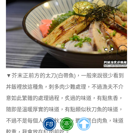
▼芥末正前方的
太刀(白帶魚)，一般來說很少看到
丼飯裡放這種魚，刺多肉少難處理，不過漁夫不介
意如此繁雜的處理過程，炙過的味道，有點焦香，
隨即是溫暖厚實的味道，有點類似秋刀魚的味道，
不過不是每個人都愛秋刀魚。雖然是白肉魚，味道
較重，我會放在紅肉前吃。