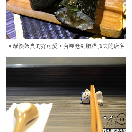
▼貓筷架真的好可愛，有呼應到肥貓漁夫的店名