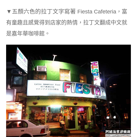
▼
五顏六色的拉丁文字寫著
Fiesta Cafeteria，富
有童趣且感覺得到店家的熱情，拉丁文翻成中文就
是嘉年華咖啡館。