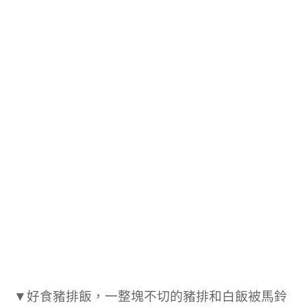
▼
好食豬排飯，一整塊不切的豬排和白飯被馬鈴