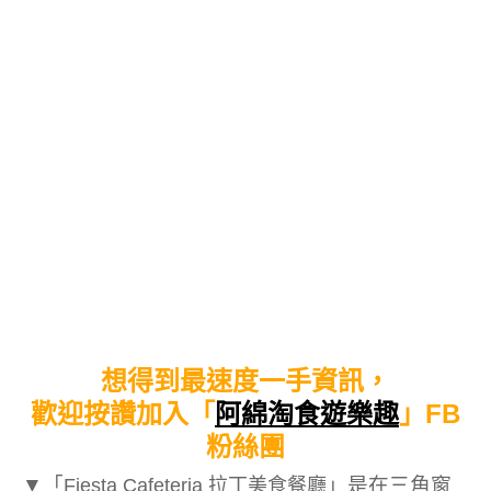
想得到最速度一手資訊，
歡迎按讚加入「
阿綿淘食遊樂趣
」FB
粉絲團
▼
「
」
是在三角窗
Fiesta Cafeteria 拉丁美食餐廳