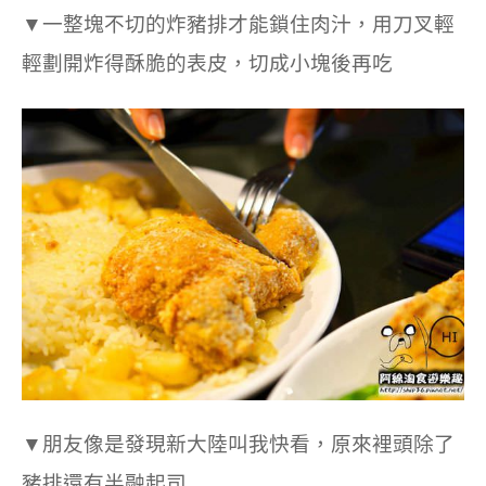
▼一整塊不切的炸豬排才能鎖住肉汁，用刀叉輕
輕劃開炸得酥脆的表皮，切成小塊後再吃
▼朋友像是發現新大陸叫我快看，原來裡頭除了
豬排還有半融起司