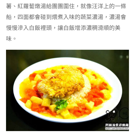
薯、紅蘿蔔燉湯給團團圍住，就像汪洋上的一條
船，四面都會碰到煨煮入味的蔬菜濃湯，濃湯會
慢慢滲入白飯裡頭，讓白飯增添濃稠滑順的美
味。