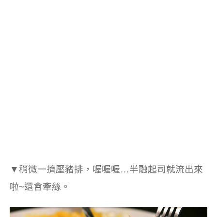
▼稍微一擠壓豬排，喔喔喔…半融起司就流出來
啦~還會牽絲。