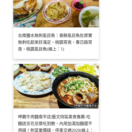
台南鹽水無刺虱目魚｜香酥虱目魚肚厚實
無刺吃起來好滿足，桃園宵夜，春日路宵
夜，桃園虱目魚(線上：1)
呷霸牛肉麵南平店|藝文特區美食推薦-吃
麵送豆花豆漿吃到飽，內用加湯加麵還不
用錢！附菜單價錢、停車交通2020(線上：