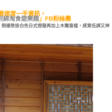
最速度一手資訊，
阿綿淘食遊樂趣
」FB粉絲團
，側邊懸掛白色日式燈籠再加上木雕窗櫺，感覺低調又神