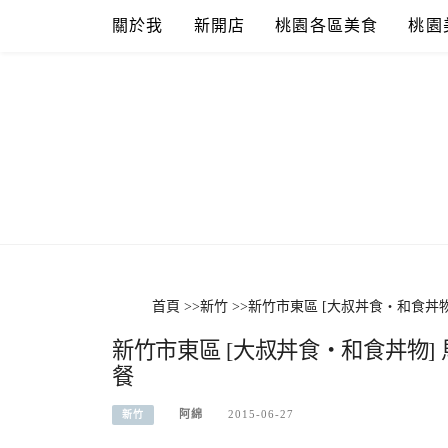
Skip
關於我
新開店
桃園各區美食
桃園
to
content
首頁
>>
新竹
>>
新竹市東區 [大叔丼食‧和食丼物
新竹市東區 [大叔丼食‧和食丼物] 
餐
阿綿
2015-06-27
新竹