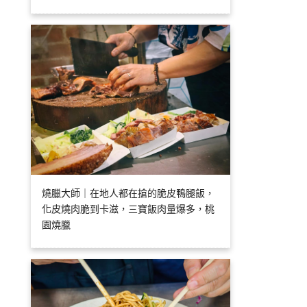
燒臘大師｜在地人都在搶的脆皮鴨腿飯，
化皮燒肉脆到卡滋，三寶飯肉量爆多，桃
園燒臘