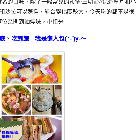
者的口味，除了一般常見的漢堡/三明治/蛋餅/厚片和小
果和沙拉可以選擇，組合變化度較大，今天吃的都不是很
座位區聞到油煙味，小扣分。
、吃到飽．我是懶人包( ′-`)y-～