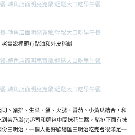
，老實說裡頭有點油和外皮稍鹹
起司、豬排、生菜、蛋、火腿、蕃茄、小黃瓜結合，和一
到美乃滋(?)起司和麵包中間抹花生醬，豬排下面有抹
份三明治，一個人把好歐總匯三明治吃完會很滿足~~