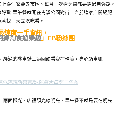
加上從住家要去市區、每月一次看牙醫都要經過自強路，
家好歐!早午餐就開在青溪公園對街，之前這家店開過服
近就找一天去吃吃看。
最速度一手資訊，
阿綿淘食遊樂趣
」FB粉絲團
張，經過的機車騎士還回頭看我在幹嘛，專心騎車嘛
口，兩面採光，店裡頭光線明亮，早午餐不就是要在明亮