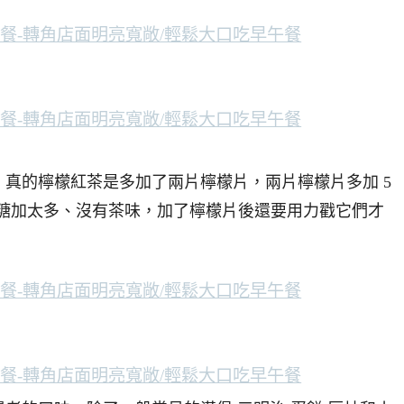
真的檸檬紅茶是多加了兩片檸檬片，兩片檸檬片多加 5
，糖加太多、沒有茶味，加了檸檬片後還要用力戳它們才