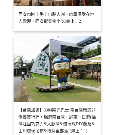
同安肉圓｜手工自製肉圓、肉羹深受在地
人歡迎，同安街美食小吃(線上：2)
【台灣旅遊】3384陽光巴士 南台灣精選27
條優質行程，暢遊南台灣，屏東一日遊(福
灣莊園巧克力&大鵬灣&琉璃珠DIY體驗&
山川琉璃吊橋&禮納里部落)(線上：1)