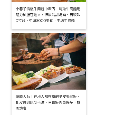
小巷子清燉牛肉麵中壢店｜清燉牛肉麵用
魅力征服在地人，神級清甜湯頭、自製超
Q拉麵，中壢SOGO美食，中壢牛肉麵
燒臘大師｜在地人都在搶的脆皮鴨腿飯，
化皮燒肉脆到卡滋，三寶飯肉量爆多，桃
園燒臘