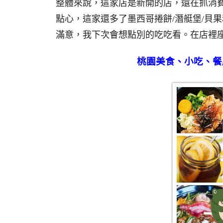
整體來說，這家店是新開的店，還在抓消費
點心，這家還多了墨西哥捲餅/潛艇堡/貝
滿意，我下次會想點別的吃吃看。在店裡
桃園
美食、小吃、餐廳