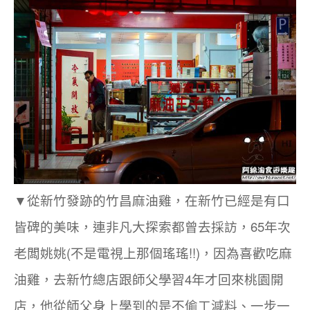
從
新竹發跡的竹昌麻油雞，在新竹已經是有口
▼
皆碑的美味，連非凡大探索都曾去採訪，65年次
老闆姚姚(不是電視上那個瑤瑤!!)，因為喜歡吃麻
油雞，去新竹總店跟師父學習4年才回來桃園開
店，他從師父身上學到的是不偷工減料、一步一