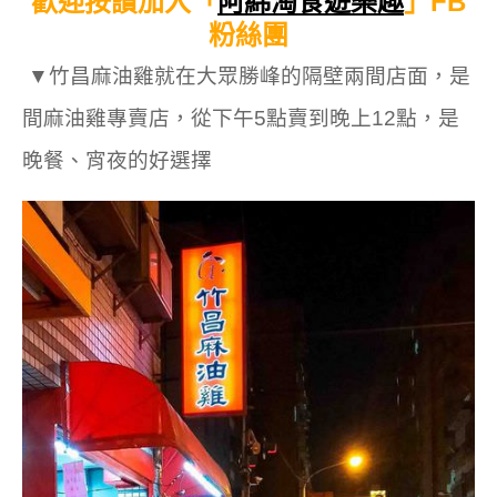
歡迎按讚加入「
阿綿淘食遊樂趣
」FB
粉絲團
▼竹昌麻油雞就在大眾勝峰的隔壁兩間店面，是
間麻油雞專賣店，從下午5點賣到晚上12點，是
晚餐、宵夜的好選擇