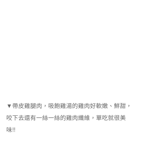
▼
帶皮
雞
腿肉，吸飽雞湯的雞肉好軟嫩、鮮甜，
咬下去還有一絲一絲的雞肉纖維，單吃就很美
味!!