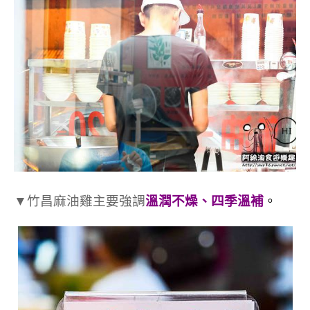
▼
竹昌麻油雞主要強調
溫潤不燥、四季溫補
。