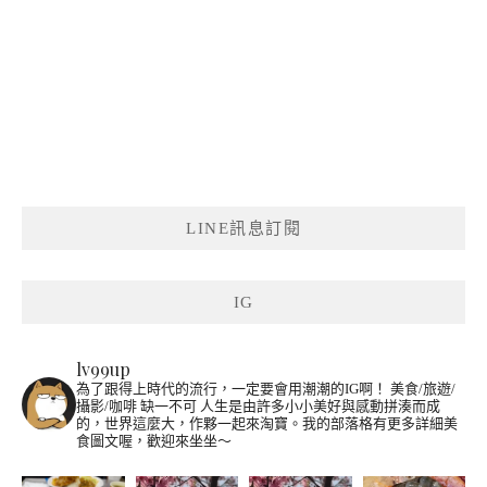
LINE訊息訂閱
IG
lv99up
為了跟得上時代的流行，一定要會用潮潮的IG啊！
美食/旅遊/
攝影/咖啡 缺一不可
人生是由許多小小美好與感動拼湊而成
的，世界這麼大，作夥一起來淘寶。我的部落格有更多詳細美
食圖文喔，歡迎來坐坐～