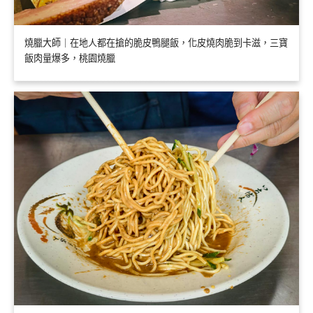
燒臘大師｜在地人都在搶的脆皮鴨腿飯，化皮燒肉脆到卡滋，三寶
飯肉量爆多，桃園燒臘