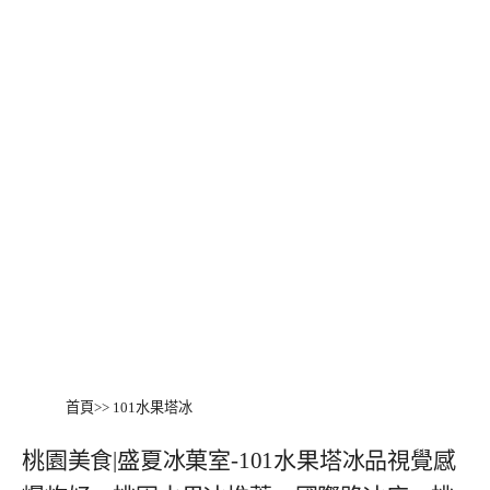
首頁
>>
101水果塔冰
桃園美食|盛夏冰菓室-101水果塔冰品視覺感