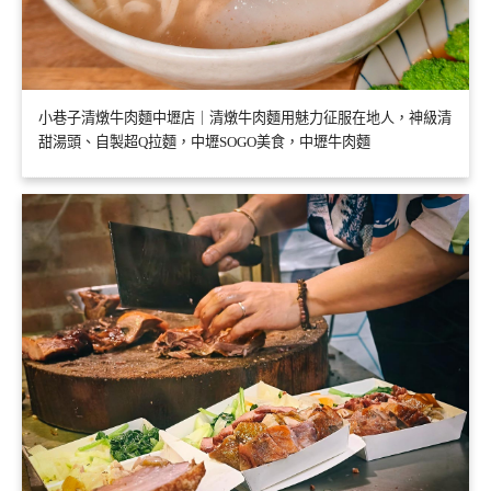
小巷子清燉牛肉麵中壢店｜清燉牛肉麵用魅力征服在地人，神級清
甜湯頭、自製超Q拉麵，中壢SOGO美食，中壢牛肉麵