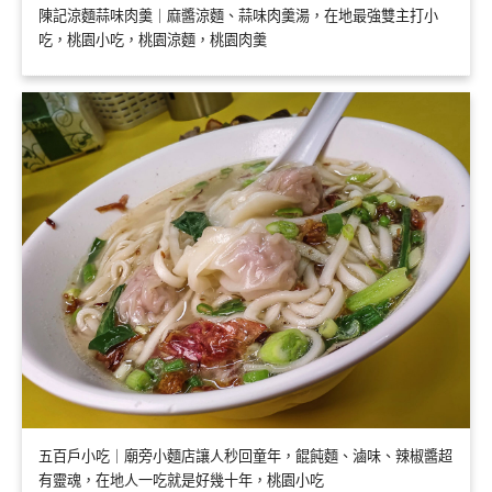
陳記涼麵蒜味肉羹｜麻醬涼麵、蒜味肉羹湯，在地最強雙主打小
吃，桃園小吃，桃園涼麵，桃園肉羹
五百戶小吃｜廟旁小麵店讓人秒回童年，餛飩麵、滷味、辣椒醬超
有靈魂，在地人一吃就是好幾十年，桃園小吃