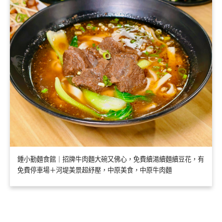
鍾小勤麵食館｜招牌牛肉麵大碗又佛心，免費續湯續麵續豆花，有
免費停車場＋河堤美景超紓壓，中原美食，中原牛肉麵