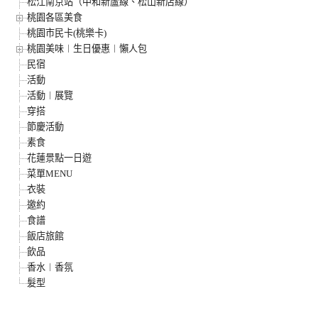
松江南京站（中和新蘆線、松山新店線）
桃園各區美食
桃園市民卡(桃樂卡)
桃園美味︱生日優惠︱懶人包
民宿
活動
活動︱展覽
穿搭
節慶活動
素食
花蓮景點一日遊
菜單MENU
衣裝
邀約
食譜
飯店旅館
飲品
香水︱香氛
髮型