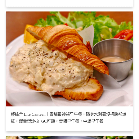
輕綠舍 Lite Canteen｜青埔最神祕早午餐，隱身水利署沒招牌卻爆
紅，爆量蛋沙拉+GC可頌，青埔早午餐，中壢早午餐