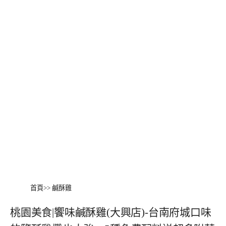
首頁
>>
鹹酥雞
桃園美食|饗味鹹酥雞(大興店)-台南府城口味