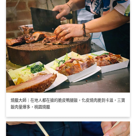
燒臘大師｜在地人都在搶的脆皮鴨腿飯，化皮燒肉脆到卡滋，三寶
飯肉量爆多，桃園燒臘