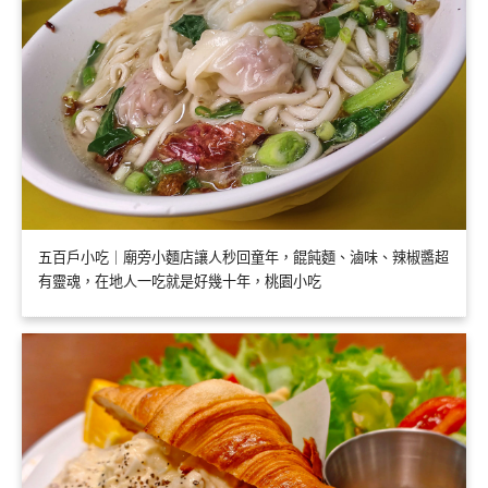
五百戶小吃｜廟旁小麵店讓人秒回童年，餛飩麵、滷味、辣椒醬超
有靈魂，在地人一吃就是好幾十年，桃園小吃