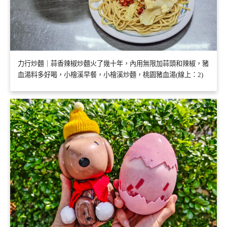
力行炒麵｜蒜香辣椒炒麵火了幾十年，內用無限加蒜頭和辣椒，豬
血湯料多好喝，小檜溪早餐，小檜溪炒麵，桃園豬血湯(線上：2)