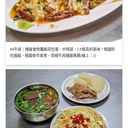
88牛排｜燴飯會附鐵板荷包蛋、炒時蔬，CP值高的美味！桃園好
吃燴飯，桃園夜市美食，青椒牛肉燴飯推薦(線上：2)