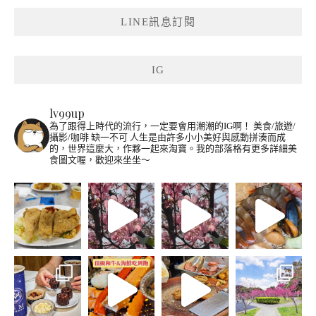
LINE訊息訂閱
IG
lv99up
為了跟得上時代的流行，一定要會用潮潮的IG啊！
美食/旅遊/
攝影/咖啡 缺一不可
人生是由許多小小美好與感動拼湊而成
的，世界這麼大，作夥一起來淘寶。我的部落格有更多詳細美
食圖文喔，歡迎來坐坐～