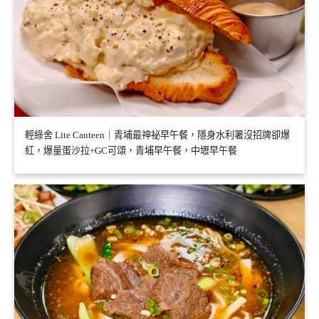
輕綠舍 Lite Canteen｜青埔最神祕早午餐，隱身水利署沒招牌卻爆
紅，爆量蛋沙拉+GC可頌，青埔早午餐，中壢早午餐