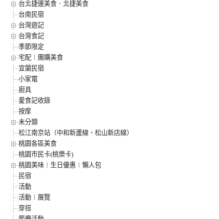
台北捷運美食．北捷美食
台南民宿
台灣遊記
台灣食記
季節限定
宅配︱團購美食
宜蘭民宿
小家電
廚具
愛食記收錄
按摩
未分類
松江南京站（中和新蘆線、松山新店線）
桃園各區美食
桃園市民卡(桃樂卡)
桃園美味︱生日優惠︱懶人包
民宿
活動
活動︱展覽
穿搭
節慶活動