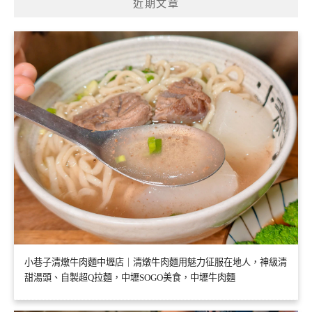
近期文章
小巷子清燉牛肉麵中壢店｜清燉牛肉麵用魅力征服在地人，神級清
甜湯頭、自製超Q拉麵，中壢SOGO美食，中壢牛肉麵