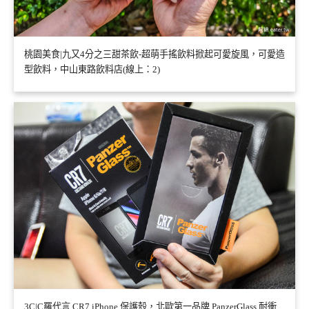
桃園美食|九又4分之三甜茶飲-超萌手搖飲料掀起可愛旋風，可愛造
型飲料，中山東路飲料店(線上：2)
3C|C羅代言 CR7 iPhone 保護殼，北歐第一品牌 PanzerGlass 耐衝