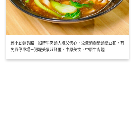
鍾小勤麵食館｜招牌牛肉麵大碗又佛心，免費續湯續麵續豆花，有
免費停車場＋河堤美景超紓壓，中原美食，中原牛肉麵