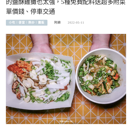
的鹽酥雞攤也太強，5種免費配料送超多附菜
單價錢、停車交通
小吃︱便當︱熱炒︱攤販
阿綿
2022-05-11