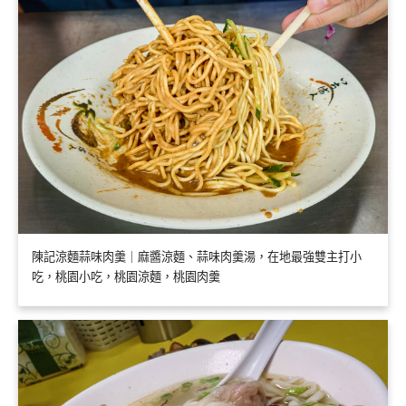
陳記涼麵蒜味肉羹｜麻醬涼麵、蒜味肉羹湯，在地最強雙主打小
吃，桃園小吃，桃園涼麵，桃園肉羹