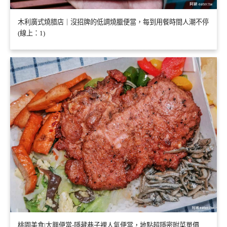
木利廣式燒腊店｜沒招牌的低調燒臘便當，每到用餐時間人潮不停
(線上：1)
桃園美食|大興便當-隱藏巷子裡人氣便當，地點超隱密附菜單價