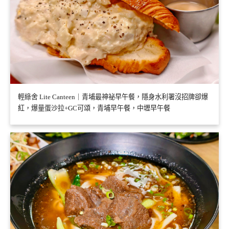
輕綠舍 Lite Canteen｜青埔最神祕早午餐，隱身水利署沒招牌卻爆
紅，爆量蛋沙拉+GC可頌，青埔早午餐，中壢早午餐