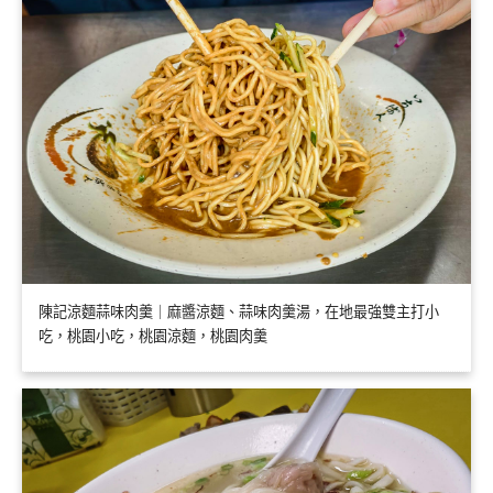
陳記涼麵蒜味肉羹｜麻醬涼麵、蒜味肉羹湯，在地最強雙主打小
吃，桃園小吃，桃園涼麵，桃園肉羹