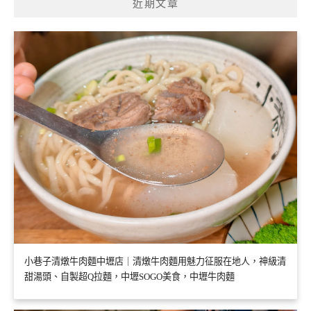
近期文章
小巷子清燉牛肉麵中壢店｜清燉牛肉麵用魅力征服在地人，神級清
甜湯頭、自製超Q拉麵，中壢SOGO美食，中壢牛肉麵