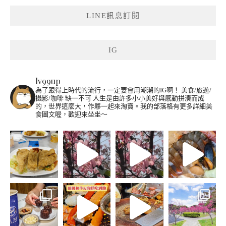
LINE訊息訂閱
IG
lv99up
為了跟得上時代的流行，一定要會用潮潮的IG啊！
美食/旅遊/
攝影/咖啡 缺一不可
人生是由許多小小美好與感動拼湊而成
的，世界這麼大，作夥一起來淘寶。我的部落格有更多詳細美
食圖文喔，歡迎來坐坐～