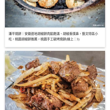
潘平燒餅｜安徽道地胡椒餅肉餡飽滿、胡椒香撲鼻，藝文特區小
吃，桃園胡椒餅推薦，桃園手工碳烤燒餅(線上：3)