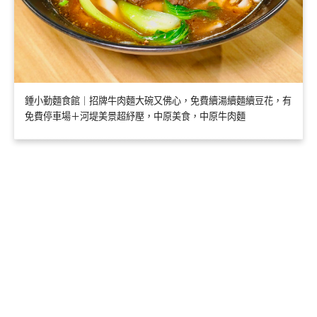
鍾小勤麵食館｜招牌牛肉麵大碗又佛心，免費續湯續麵續豆花，有
免費停車場＋河堤美景超紓壓，中原美食，中原牛肉麵