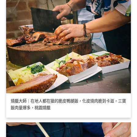
燒臘大師｜在地人都在搶的脆皮鴨腿飯，化皮燒肉脆到卡滋，三寶
飯肉量爆多，桃園燒臘