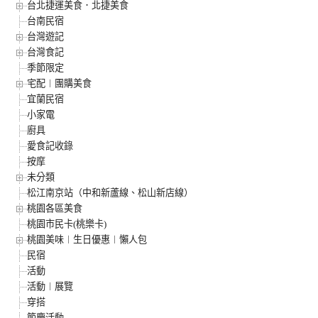
台北捷運美食．北捷美食
台南民宿
台灣遊記
台灣食記
季節限定
宅配︱團購美食
宜蘭民宿
小家電
廚具
愛食記收錄
按摩
未分類
松江南京站（中和新蘆線、松山新店線）
桃園各區美食
桃園市民卡(桃樂卡)
桃園美味︱生日優惠︱懶人包
民宿
活動
活動︱展覽
穿搭
節慶活動