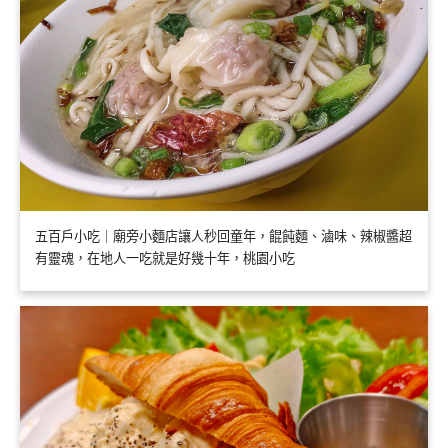
五百戶小吃｜廟旁小麵店讓人秒回童年，餛飩麵、滷味、辣椒醬超
有靈魂，在地人一吃就是好幾十年，桃園小吃