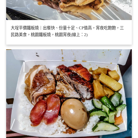
大埕平價鐵板燒｜出餐快、份量十足、CP值高，宵夜吃飽飽，三
民路美食，桃園鐵板燒，桃園宵夜(線上：2)