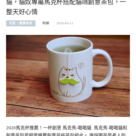
貓，貓奴專屬馬克杯搭配貓咪創意茶包，一
整天好心情
宅配︱團購美食
阿綿
2020-05-11
2020馬克杯推薦！一杯創意 馬克秀-喝喝貓 馬克秀-喝喝貓和
創意茶包是相當推薦創意茶杯茶包組合。 誰說喝茶是老人的