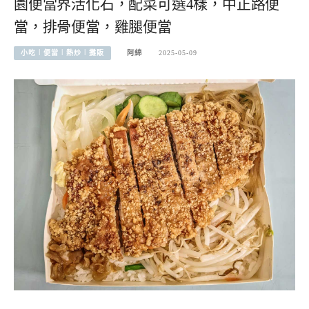
園便當界活化石，配菜可選4樣，中正路便
當，排骨便當，雞腿便當
小吃︱便當︱熱炒︱攤販
阿綿
2025-05-09