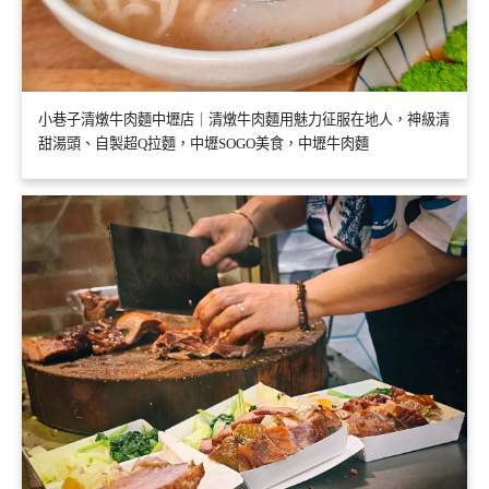
小巷子清燉牛肉麵中壢店｜清燉牛肉麵用魅力征服在地人，神級清
甜湯頭、自製超Q拉麵，中壢SOGO美食，中壢牛肉麵