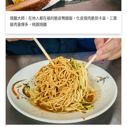
燒臘大師｜在地人都在搶的脆皮鴨腿飯，化皮燒肉脆到卡滋，三寶
飯肉量爆多，桃園燒臘