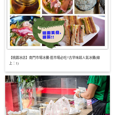
【桃園冰店】南門市場冰攤-逛市場必吃!!古早味超人氣冰攤(線
上：1)