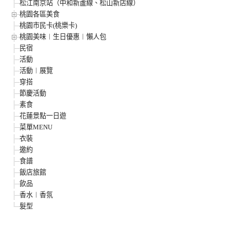
松江南京站（中和新蘆線、松山新店線）
桃園各區美食
桃園市民卡(桃樂卡)
桃園美味︱生日優惠︱懶人包
民宿
活動
活動︱展覽
穿搭
節慶活動
素食
花蓮景點一日遊
菜單MENU
衣裝
邀約
食譜
飯店旅館
飲品
香水︱香氛
髮型