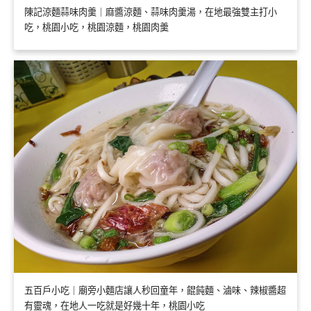
陳記涼麵蒜味肉羹｜麻醬涼麵、蒜味肉羹湯，在地最強雙主打小
吃，桃園小吃，桃園涼麵，桃園肉羹
五百戶小吃｜廟旁小麵店讓人秒回童年，餛飩麵、滷味、辣椒醬超
有靈魂，在地人一吃就是好幾十年，桃園小吃