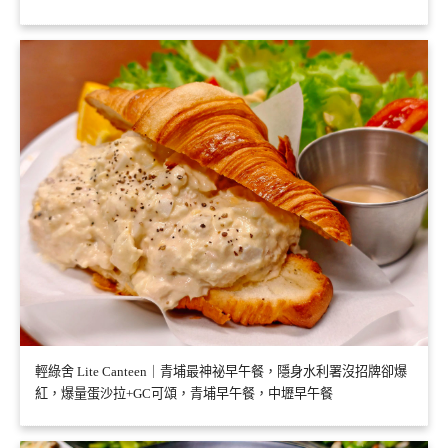
輕綠舍 Lite Canteen｜青埔最神祕早午餐，隱身水利署沒招牌卻爆
紅，爆量蛋沙拉+GC可頌，青埔早午餐，中壢早午餐