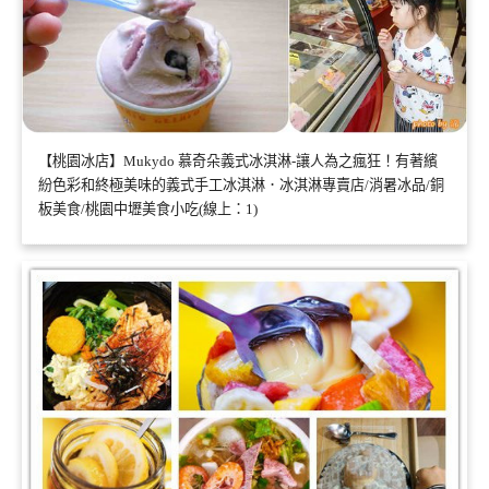
【桃園冰店】Mukydo 慕奇朵義式冰淇淋-讓人為之瘋狂！有著繽
紛色彩和終極美味的義式手工冰淇淋．冰淇淋專賣店/消暑冰品/銅
板美食/桃園中壢美食小吃(線上：1)