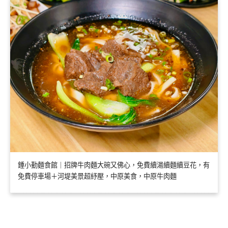
鍾小勤麵食館｜招牌牛肉麵大碗又佛心，免費續湯續麵續豆花，有
免費停車場＋河堤美景超紓壓，中原美食，中原牛肉麵