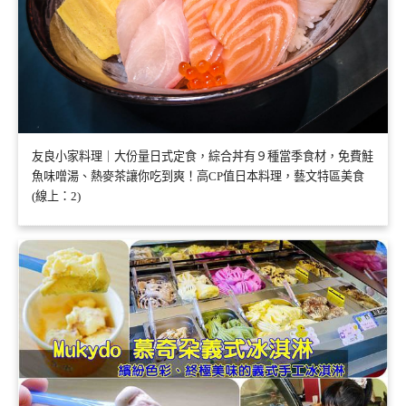
友良小家料理｜大份量日式定食，綜合丼有９種當季食材，免費鮭
魚味噌湯、熱麥茶讓你吃到爽！高CP值日本料理，藝文特區美食
(線上：2)