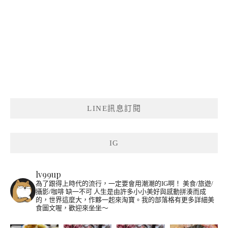
LINE訊息訂閱
IG
lv99up
為了跟得上時代的流行，一定要會用潮潮的IG啊！
美食/旅遊/
攝影/咖啡 缺一不可
人生是由許多小小美好與感動拼湊而成
的，世界這麼大，作夥一起來淘寶。我的部落格有更多詳細美
食圖文喔，歡迎來坐坐～