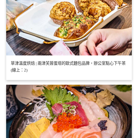
草津溫度烘焙 | 兩津芙蓉蛋塔的歐式麵包品牌，辦公室點心下午茶
(線上：2)