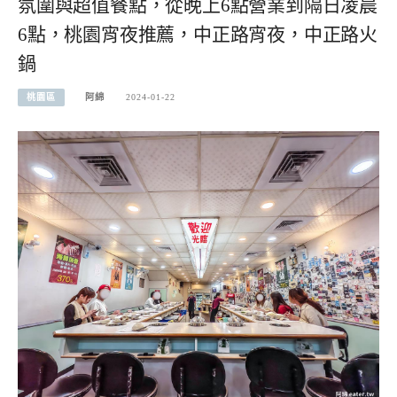
氛圍與超值餐點，從晚上6點營業到隔日凌晨
6點，桃園宵夜推薦，中正路宵夜，中正路火
鍋
桃園區
阿綿
2024-01-22