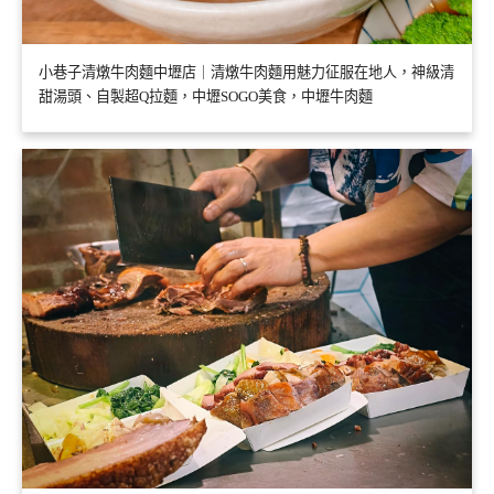
小巷子清燉牛肉麵中壢店｜清燉牛肉麵用魅力征服在地人，神級清
甜湯頭、自製超Q拉麵，中壢SOGO美食，中壢牛肉麵