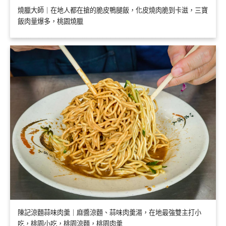
燒臘大師｜在地人都在搶的脆皮鴨腿飯，化皮燒肉脆到卡滋，三寶
飯肉量爆多，桃園燒臘
陳記涼麵蒜味肉羹｜麻醬涼麵、蒜味肉羹湯，在地最強雙主打小
吃，桃園小吃，桃園涼麵，桃園肉羹