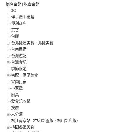
展開全部
|
收合全部
3C
伴手禮︱禮盒
便利商店
其它
包膜
台北捷運美食．北捷美食
台南民宿
台灣遊記
台灣食記
季節限定
宅配︱團購美食
宜蘭民宿
小家電
廚具
愛食記收錄
按摩
未分類
松江南京站（中和新蘆線、松山新店線）
桃園各區美食