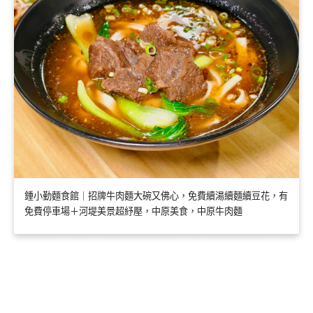
鍾小勤麵食館｜招牌牛肉麵大碗又佛心，免費續湯續麵續豆花，有
免費停車場＋河堤美景超紓壓，中原美食，中原牛肉麵