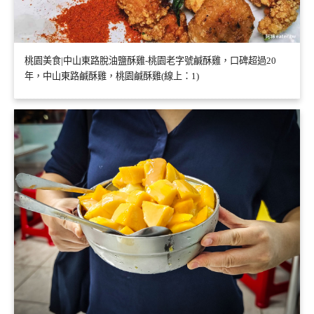
桃園美食|中山東路脫油鹽酥雞-桃園老字號鹹酥雞，口碑超過20
年，中山東路鹹酥雞，桃園鹹酥雞(線上：1)