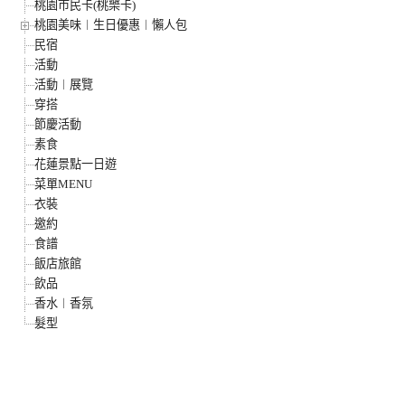
桃園市民卡(桃樂卡)
桃園美味︱生日優惠︱懶人包
民宿
活動
活動︱展覽
穿搭
節慶活動
素食
花蓮景點一日遊
菜單MENU
衣裝
邀約
食譜
飯店旅館
飲品
香水︱香氛
髮型