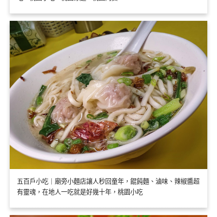
五百戶小吃｜廟旁小麵店讓人秒回童年，餛飩麵、滷味、辣椒醬超
有靈魂，在地人一吃就是好幾十年，桃園小吃