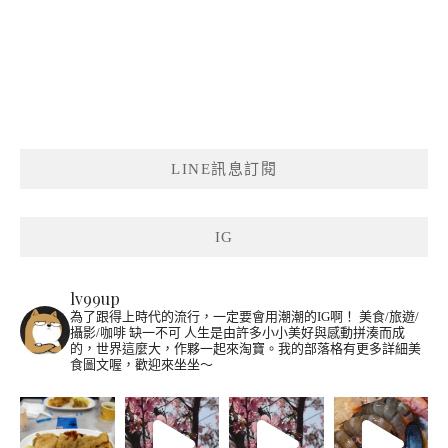
LINE訊息訂閱
IG
lv99up
為了跟得上時代的流行，一定要會用潮潮的IG啊！
美食/旅遊/
攝影/咖啡 缺一不可
人生是由許多小小美好與感動拼湊而成
的，世界這麼大，作夥一起來淘寶。我的部落格有更多詳細美
食圖文喔，歡迎來坐坐～