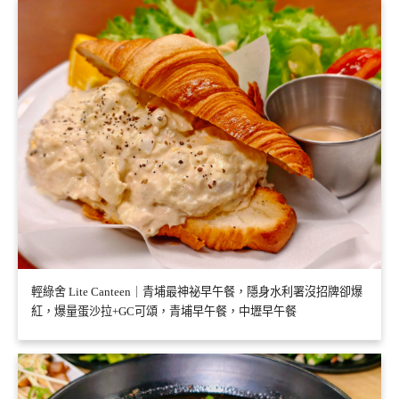
輕綠舍 Lite Canteen｜青埔最神祕早午餐，隱身水利署沒招牌卻爆
紅，爆量蛋沙拉+GC可頌，青埔早午餐，中壢早午餐