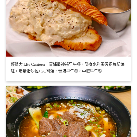
輕綠舍 Lite Canteen｜青埔最神祕早午餐，隱身水利署沒招牌卻爆
紅，爆量蛋沙拉+GC可頌，青埔早午餐，中壢早午餐