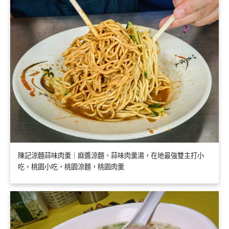
陳記涼麵蒜味肉羹｜麻醬涼麵、蒜味肉羹湯，在地最強雙主打小
吃，桃園小吃，桃園涼麵，桃園肉羹