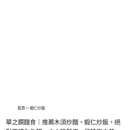
首頁
>>
蝦仁炒飯
華之饌麵食｜推薦木須炒麵、蝦仁炒飯，絕