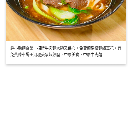
鍾小勤麵食館｜招牌牛肉麵大碗又佛心，免費續湯續麵續豆花，有
免費停車場＋河堤美景超紓壓，中原美食，中原牛肉麵