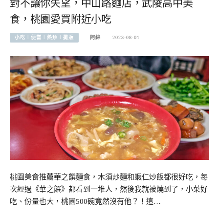
對不讓你失望，中山路麵店，武陵高中美
食，桃園愛買附近小吃
小吃︱便當︱熱炒︱攤販
阿綿
2023-08-01
桃園美食推薦華之饌麵食，木須炒麵和蝦仁炒飯都很好吃，每
次經過《華之饌》都看到一堆人，然後我就被燒到了，小菜好
吃、份量也大，桃園500碗竟然沒有他？！這…