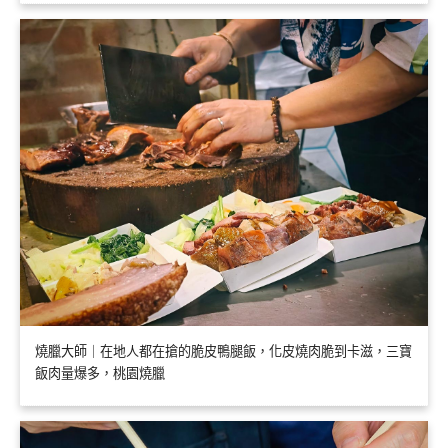
燒臘大師｜在地人都在搶的脆皮鴨腿飯，化皮燒肉脆到卡滋，三寶
飯肉量爆多，桃園燒臘