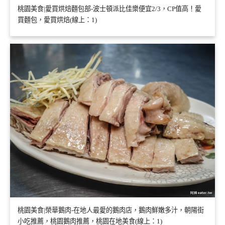
桃園美食|愛買烘焙麵包部-波士頓派比佳樂便宜2/3，CP值高！愛
買麵包，愛買烘焙(線上：1)
桃園美食|榮華鵝肉-在地人最愛的鵝肉店，鵝肉鮮嫩多汁，朝陽街
小吃推薦，桃園鵝肉推薦，桃園在地美食(線上：1)