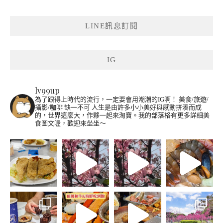
LINE訊息訂閱
IG
lv99up
為了跟得上時代的流行，一定要會用潮潮的IG啊！
美食/旅遊/
攝影/咖啡 缺一不可
人生是由許多小小美好與感動拼湊而成
的，世界這麼大，作夥一起來淘寶。我的部落格有更多詳細美
食圖文喔，歡迎來坐坐～