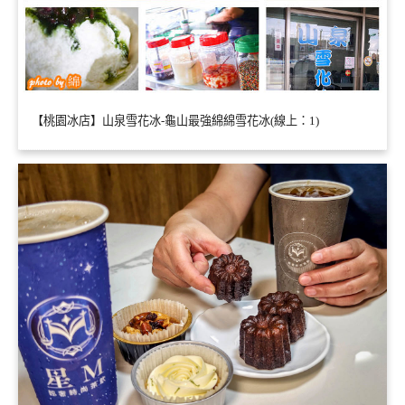
【桃園冰店】山泉雪花冰-龜山最強綿綿雪花冰(線上：1)