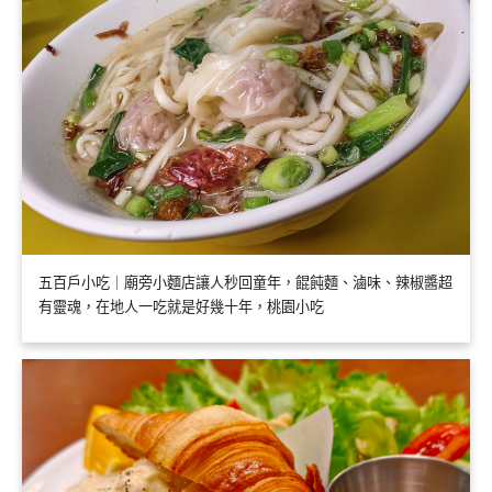
五百戶小吃｜廟旁小麵店讓人秒回童年，餛飩麵、滷味、辣椒醬超
有靈魂，在地人一吃就是好幾十年，桃園小吃