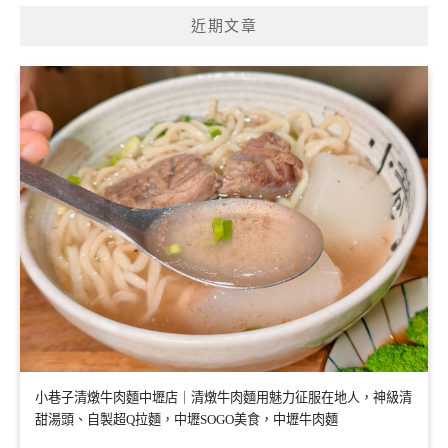
近期文章
小巷子清燉牛肉麵中壢店｜清燉牛肉麵用魅力征服在地人，神級清
甜湯頭、自製超Q拉麵，中壢SOGO美食，中壢牛肉麵