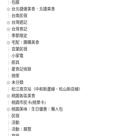
包膜
台北捷運美食．北捷美食
台南民宿
台灣遊記
台灣食記
季節限定
宅配︱團購美食
宜蘭民宿
小家電
廚具
愛食記收錄
按摩
未分類
松江南京站（中和新蘆線、松山新店線）
桃園各區美食
桃園市民卡(桃樂卡)
桃園美味︱生日優惠︱懶人包
民宿
活動
活動︱展覽
穿搭