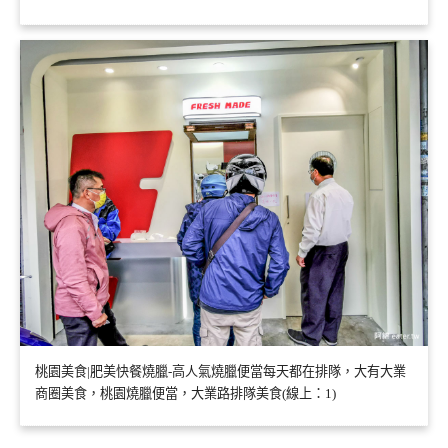
桃園美食|肥美快餐燒臘-高人氣燒臘便當每天都在排隊，大有大業
商圈美食，桃園燒臘便當，大業路排隊美食(線上：1)