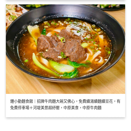
鍾小勤麵食館｜招牌牛肉麵大碗又佛心，免費續湯續麵續豆花，有
免費停車場＋河堤美景超紓壓，中原美食，中原牛肉麵