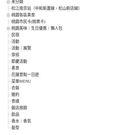
未分類
松江南京站（中和新蘆線、松山新店線）
桃園各區美食
桃園市民卡(桃樂卡)
桃園美味︱生日優惠︱懶人包
民宿
活動
活動︱展覽
穿搭
節慶活動
素食
花蓮景點一日遊
菜單MENU
衣裝
邀約
食譜
飯店旅館
飲品
香水︱香氛
髮型