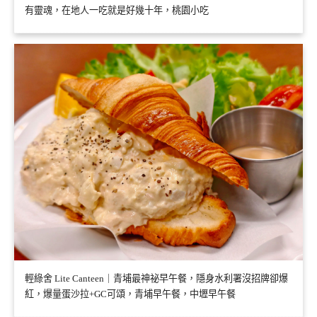
有靈魂，在地人一吃就是好幾十年，桃園小吃
輕綠舍 Lite Canteen｜青埔最神祕早午餐，隱身水利署沒招牌卻爆
紅，爆量蛋沙拉+GC可頌，青埔早午餐，中壢早午餐