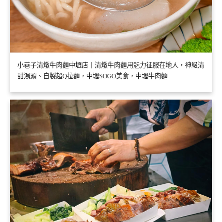
小巷子清燉牛肉麵中壢店｜清燉牛肉麵用魅力征服在地人，神級清
甜湯頭、自製超Q拉麵，中壢SOGO美食，中壢牛肉麵