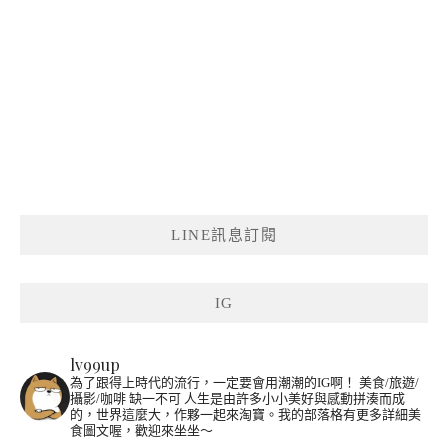
LINE訊息訂閱
IG
lv99up
為了跟得上時代的流行，一定要會用潮潮的IG啊！
美食/旅遊/
攝影/咖啡 缺一不可
人生是由許多小小美好與感動拼湊而成
的，世界這麼大，作夥一起來淘寶。我的部落格有更多詳細美
食圖文喔，歡迎來坐坐～