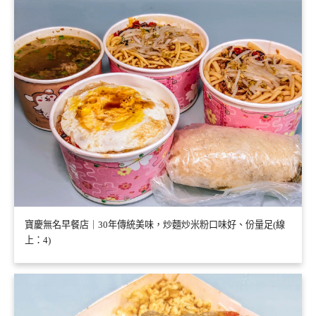
寶慶無名早餐店｜30年傳統美味，炒麵炒米粉口味好、份量足(線
上：4)