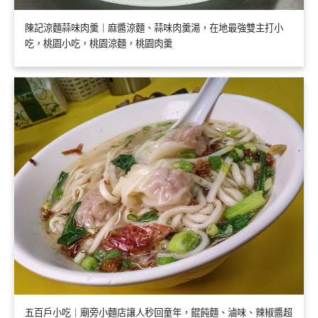
陳記涼麵蒜味肉羹｜麻醬涼麵、蒜味肉羹湯，在地最強雙主打小
吃，桃園小吃，桃園涼麵，桃園肉羹
五百戶小吃｜廟旁小麵店讓人秒回童年，餛飩麵、滷味、辣椒醬超