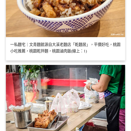
一私麵宅｜文青麵館源自大溪老麵店「乾麵居」，平價好吃，桃園
小吃推薦，桃園乾拌麵，桃園滷肉飯(線上：1)