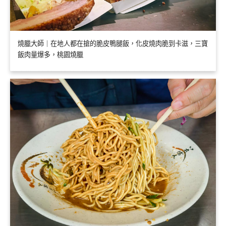
燒臘大師｜在地人都在搶的脆皮鴨腿飯，化皮燒肉脆到卡滋，三寶
飯肉量爆多，桃園燒臘