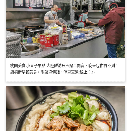
桃園美食|小豆子早點-大陸餅清晨五點半開賣，晚來包你買不到！
鎮撫街早餐美食，附菜單價錢、停車交通(線上：2)