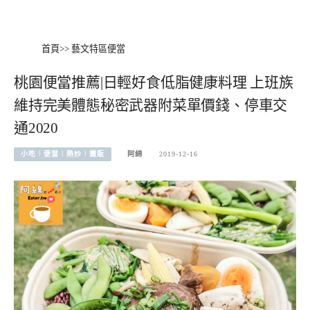
首頁
>>
藝文特區便當
桃園便當推薦|日輕好食低脂健康料理 上班族
維持完美體態秘密武器附菜單價錢、停車交
通2020
小吃︱便當︱熱炒︱攤販
阿綿
2019-12-16