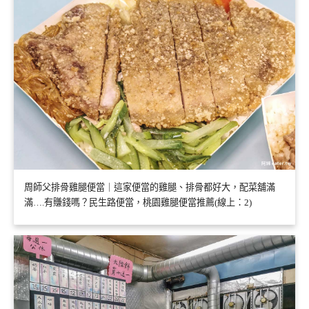
周師父排骨雞腿便當｜這家便當的雞腿、排骨都好大，配菜舖滿
滿….有賺錢嗎？民生路便當，桃園雞腿便當推薦(線上：2)