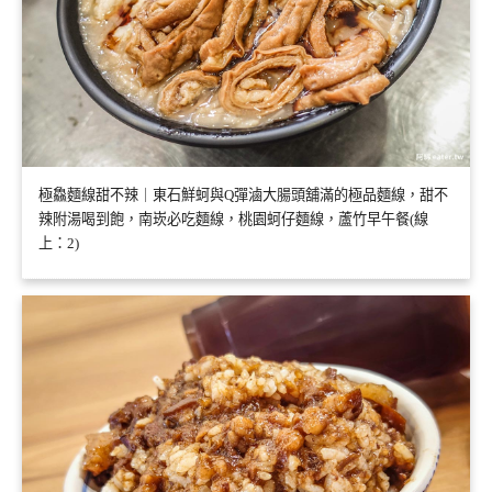
極鱻麵線甜不辣｜東石鮮蚵與Q彈滷大腸頭舖滿的極品麵線，甜不
辣附湯喝到飽，南崁必吃麵線，桃園蚵仔麵線，蘆竹早午餐(線
上：2)