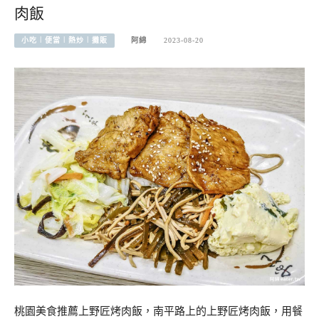
肉飯
小吃︱便當︱熱炒︱攤販
阿綿
2023-08-20
桃園美食推薦上野匠烤肉飯，南平路上的上野匠烤肉飯，用餐