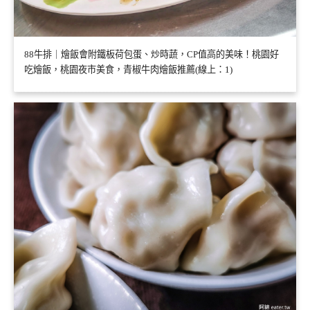
88牛排｜燴飯會附鐵板荷包蛋、炒時蔬，CP值高的美味！桃園好
吃燴飯，桃園夜市美食，青椒牛肉燴飯推薦(線上：1)