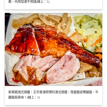
薦，內用加湯不用錢(線上：1)
新華園港式燒臘｜正宗香港師傅的港式燒爉，限量脆皮鴨腿飯、牛
腱飯超美味！(線上：1)