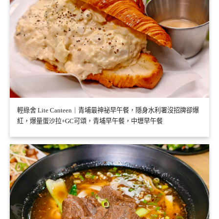
輕綠舍 Lite Canteen｜青埔最神祕早午餐，隱身水利署沒招牌卻爆
紅，爆量蛋沙拉+GC可頌，青埔早午餐，中壢早午餐