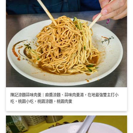
陳記涼麵蒜味肉羹｜麻醬涼麵、蒜味肉羹湯，在地最強雙主打小
吃，桃園小吃，桃園涼麵，桃園肉羹