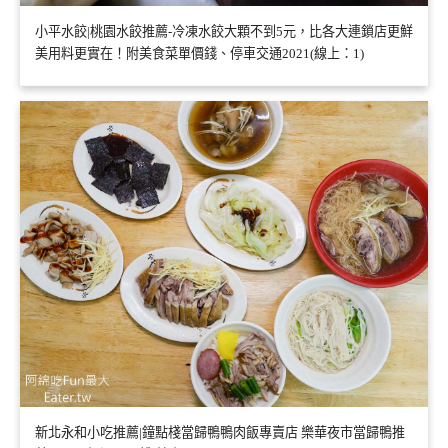
小平水餃|桃園水餃推薦-冷凍水餃大顆不到5元，比各大連鎖店更鮮
美用料更實在！附美食菜單價錢、停車交通2021(線上：1)
新北永和小吃推薦|鐘點棧當歸鴨鴨肉飯專賣店 樂華夜市當歸鴨推