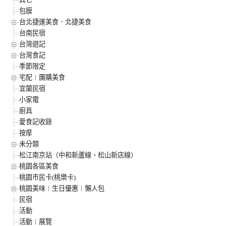
包膜
台北捷運美食．北捷美食
台南民宿
台灣遊記
台灣食記
季節限定
宅配︱團購美食
宜蘭民宿
小家電
廚具
愛食記收錄
按摩
未分類
松江南京站（中和新蘆線、松山新店線）
桃園各區美食
桃園市民卡(桃樂卡)
桃園美味︱生日優惠︱懶人包
民宿
活動
活動︱展覽