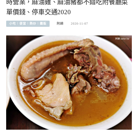
時營業，麻油雞、麻油豬都不錯吃附餐廳菜
單價錢、停車交通2020
小吃︱便當︱熱炒︱攤販
阿綿
2020-11-07