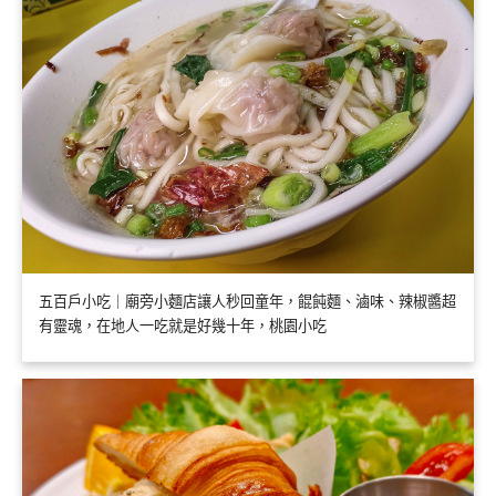
五百戶小吃｜廟旁小麵店讓人秒回童年，餛飩麵、滷味、辣椒醬超
有靈魂，在地人一吃就是好幾十年，桃園小吃