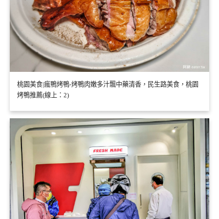
桃園美食|瘋鴨烤鴨-烤鴨肉嫩多汁飄中藥清香，民生路美食，桃園
烤鴨推薦(線上：2)