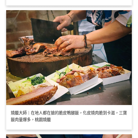
燒臘大師｜在地人都在搶的脆皮鴨腿飯，化皮燒肉脆到卡滋，三寶
飯肉量爆多，桃園燒臘