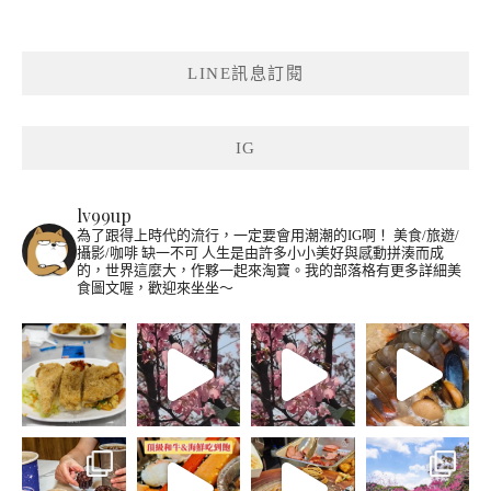
LINE訊息訂閱
IG
lv99up
為了跟得上時代的流行，一定要會用潮潮的IG啊！
美食/旅遊/
攝影/咖啡 缺一不可
人生是由許多小小美好與感動拼湊而成
的，世界這麼大，作夥一起來淘寶。我的部落格有更多詳細美
食圖文喔，歡迎來坐坐～