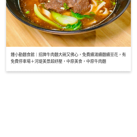
鍾小勤麵食館｜招牌牛肉麵大碗又佛心，免費續湯續麵續豆花，有
免費停車場＋河堤美景超紓壓，中原美食，中原牛肉麵