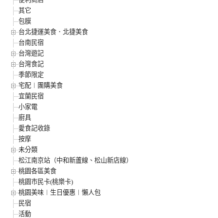
其它
包膜
台北捷運美食．北捷美食
台南民宿
台灣遊記
台灣食記
季節限定
宅配︱團購美食
宜蘭民宿
小家電
廚具
愛食記收錄
按摩
未分類
松江南京站（中和新蘆線、松山新店線）
桃園各區美食
桃園市民卡(桃樂卡)
桃園美味︱生日優惠︱懶人包
民宿
活動