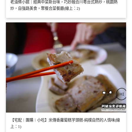
老油條小館｜經典中菜新台味，巧妙融合川粵台式熱炒，桃園熱
炒，自強路美食，聚餐合菜餐廳(線上：2)
【宅配︱團購︱小吃】米傳香蘿蔔糕芋頭糕-純樸自然的人情味(線
上：1)