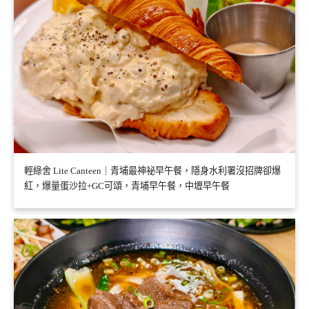
輕綠舍 Lite Canteen｜青埔最神祕早午餐，隱身水利署沒招牌卻爆
紅，爆量蛋沙拉+GC可頌，青埔早午餐，中壢早午餐