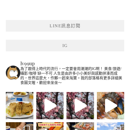
LINE訊息訂閱
IG
lv99up
為了跟得上時代的流行，一定要會用潮潮的IG啊！
美食/旅遊/
攝影/咖啡 缺一不可
人生是由許多小小美好與感動拼湊而成
的，世界這麼大，作夥一起來淘寶。我的部落格有更多詳細美
食圖文喔，歡迎來坐坐～