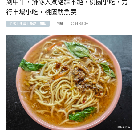
到中午，排隊人潮絡繹不絕，桃園小吃，力
行市場小吃，桃園魷魚羹
小吃︱便當︱熱炒︱攤販
阿綿
2024-09-30