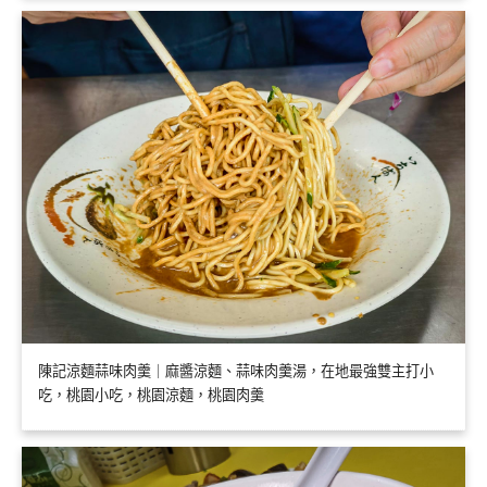
陳記涼麵蒜味肉羹｜麻醬涼麵、蒜味肉羹湯，在地最強雙主打小
吃，桃園小吃，桃園涼麵，桃園肉羹