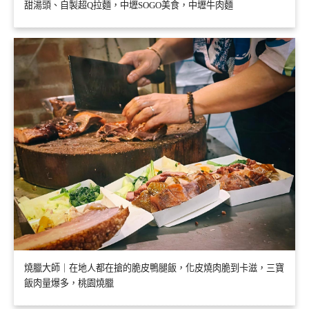
甜湯頭、自製超Q拉麵，中壢SOGO美食，中壢牛肉麵
燒臘大師｜在地人都在搶的脆皮鴨腿飯，化皮燒肉脆到卡滋，三寶
飯肉量爆多，桃園燒臘