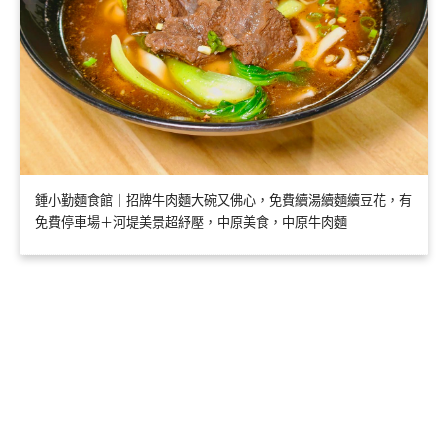
鍾小勤麵食館｜招牌牛肉麵大碗又佛心，免費續湯續麵續豆花，有
免費停車場＋河堤美景超紓壓，中原美食，中原牛肉麵