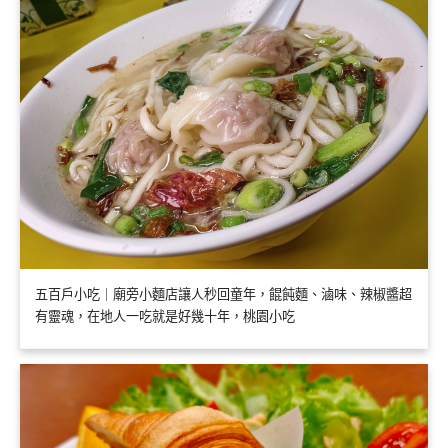
五百戶小吃｜廟旁小麵店讓人秒回童年，餛飩麵、滷味、辣椒醬超
有靈魂，在地人一吃就是好幾十年，桃園小吃