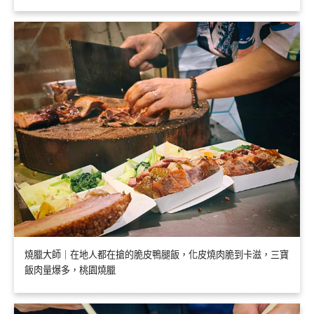
燒臘大師｜在地人都在搶的脆皮鴨腿飯，化皮燒肉脆到卡滋，三寶
飯肉量爆多，桃園燒臘