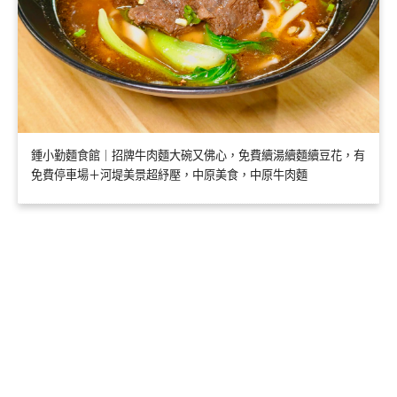
鍾小勤麵食館｜招牌牛肉麵大碗又佛心，免費續湯續麵續豆花，有
免費停車場＋河堤美景超紓壓，中原美食，中原牛肉麵