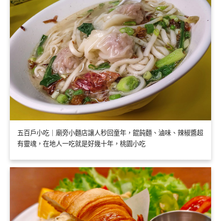
五百戶小吃｜廟旁小麵店讓人秒回童年，餛飩麵、滷味、辣椒醬超
有靈魂，在地人一吃就是好幾十年，桃園小吃