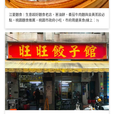
江夏麵食｜生意超好麵食老店，蔥油餅、番茄牛肉麵與韭黃蒸餃必
點。桃園麵食推薦，桃園市政府小吃，市府周邊美食(線上：3)