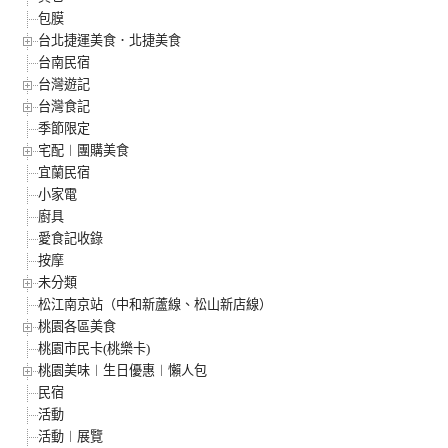
包膜
台北捷運美食．北捷美食
台南民宿
台灣遊記
台灣食記
季節限定
宅配︱團購美食
宜蘭民宿
小家電
廚具
愛食記收錄
按摩
未分類
松江南京站（中和新蘆線、松山新店線）
桃園各區美食
桃園市民卡(桃樂卡)
桃園美味︱生日優惠︱懶人包
民宿
活動
活動︱展覽