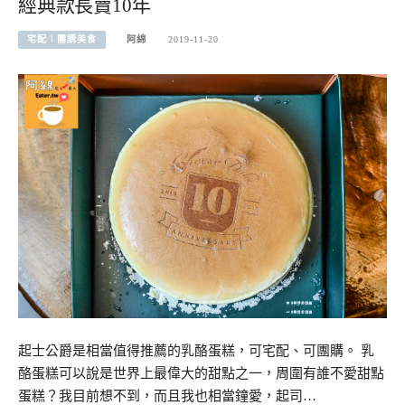
經典款長賣10年
宅配︱團購美食
阿綿
2019-11-20
起士公爵是相當值得推薦的乳酪蛋糕，可宅配、可團購。 乳
酪蛋糕可以說是世界上最偉大的甜點之一，周圍有誰不愛甜點
蛋糕？我目前想不到，而且我也相當鐘愛，起司…