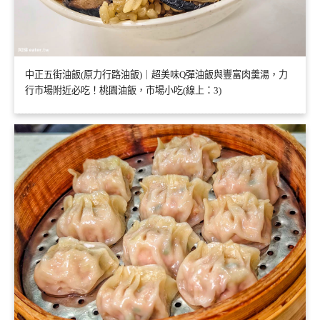
中正五街油飯(原力行路油飯)｜超美味Q彈油飯與豐富肉羹湯，力
行市場附近必吃！桃園油飯，市場小吃(線上：3)