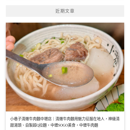
近期文章
小巷子清燉牛肉麵中壢店｜清燉牛肉麵用魅力征服在地人，神級清
甜湯頭、自製超Q拉麵，中壢SOGO美食，中壢牛肉麵