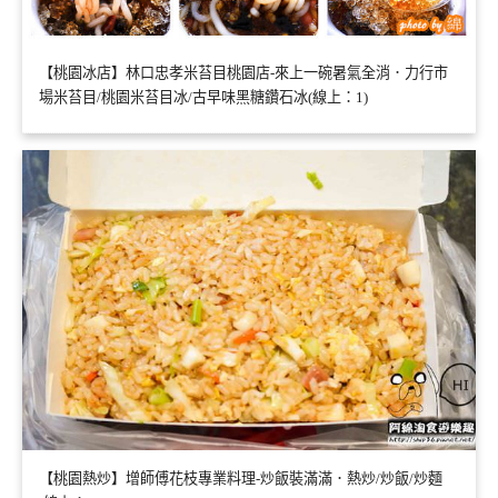
【桃園冰店】林口忠孝米苔目桃園店-來上一碗暑氣全消．力行市
場米苔目/桃園米苔目冰/古早味黑糖鑽石冰(線上：1)
【桃園熱炒】增師傅花枝專業料理-炒飯裝滿滿．熱炒/炒飯/炒麵