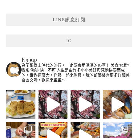
LINE訊息訂閱
IG
lv99up
為了跟得上時代的流行，一定要會用潮潮的IG啊！
美食/旅遊/
攝影/咖啡 缺一不可
人生是由許多小小美好與感動拼湊而成
的，世界這麼大，作夥一起來淘寶。我的部落格有更多詳細美
食圖文喔，歡迎來坐坐～