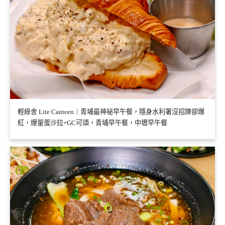
輕綠舍 Lite Canteen｜青埔最神祕早午餐，隱身水利署沒招牌卻爆
紅，爆量蛋沙拉+GC可頌，青埔早午餐，中壢早午餐