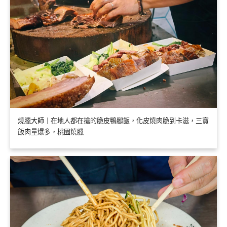
燒臘大師｜在地人都在搶的脆皮鴨腿飯，化皮燒肉脆到卡滋，三寶
飯肉量爆多，桃園燒臘