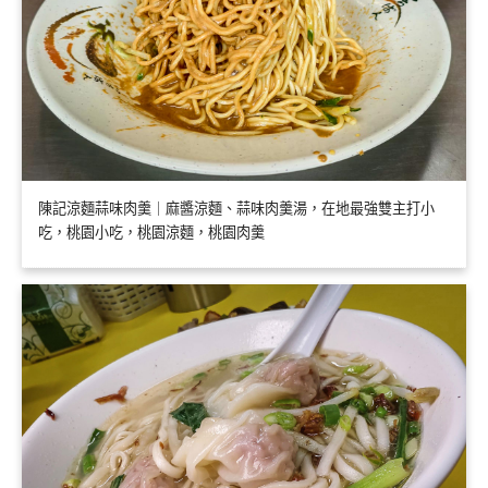
陳記涼麵蒜味肉羹｜麻醬涼麵、蒜味肉羹湯，在地最強雙主打小
吃，桃園小吃，桃園涼麵，桃園肉羹