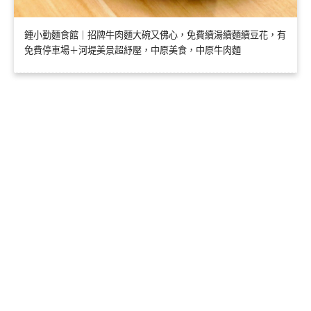
鍾小勤麵食館｜招牌牛肉麵大碗又佛心，免費續湯續麵續豆花，有
免費停車場＋河堤美景超紓壓，中原美食，中原牛肉麵