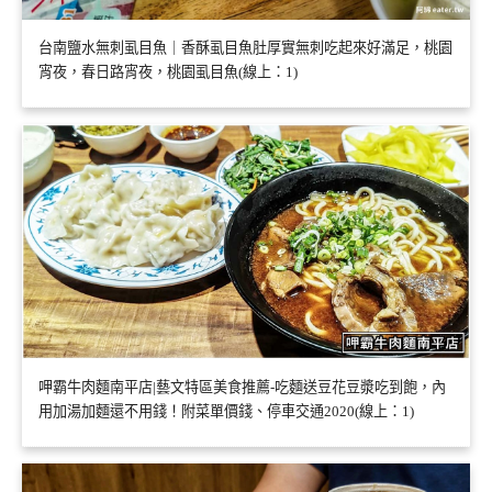
台南鹽水無刺虱目魚｜香酥虱目魚肚厚實無刺吃起來好滿足，桃園
宵夜，春日路宵夜，桃園虱目魚(線上：1)
呷霸牛肉麵南平店|藝文特區美食推薦-吃麵送豆花豆漿吃到飽，內
用加湯加麵還不用錢！附菜單價錢、停車交通2020(線上：1)