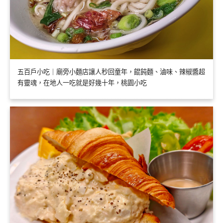
五百戶小吃｜廟旁小麵店讓人秒回童年，餛飩麵、滷味、辣椒醬超
有靈魂，在地人一吃就是好幾十年，桃園小吃