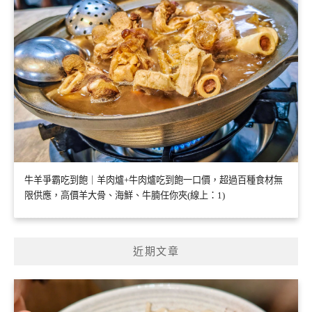
牛羊爭霸吃到飽｜羊肉爐+牛肉爐吃到飽一口價，超過百種食材無
限供應，高價羊大骨、海鮮、牛腩任你夾(線上：1)
近期文章