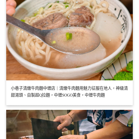
小巷子清燉牛肉麵中壢店｜清燉牛肉麵用魅力征服在地人，神級清
甜湯頭、自製超Q拉麵，中壢SOGO美食，中壢牛肉麵