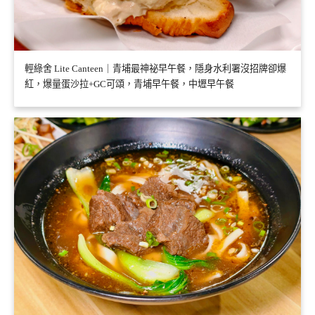
輕綠舍 Lite Canteen｜青埔最神祕早午餐，隱身水利署沒招牌卻爆
紅，爆量蛋沙拉+GC可頌，青埔早午餐，中壢早午餐