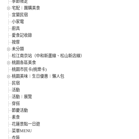
季節限定
宅配︱團購美食
宜蘭民宿
小家電
廚具
愛食記收錄
按摩
未分類
松江南京站（中和新蘆線、松山新店線）
桃園各區美食
桃園市民卡(桃樂卡)
桃園美味︱生日優惠︱懶人包
民宿
活動
活動︱展覽
穿搭
節慶活動
素食
花蓮景點一日遊
菜單MENU
衣裝