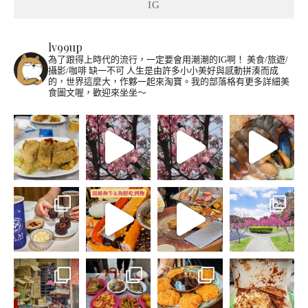
IG
lv99up
為了跟得上時代的流行，一定要會用潮潮的IG啊！
美食/旅遊/
攝影/咖啡 缺一不可
人生是由許多小小美好與感動拼湊而成
的，世界這麼大，作夥一起來淘寶。我的部落格有更多詳細美
食圖文喔，歡迎來坐坐～