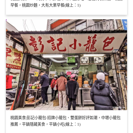
早餐，桃園炒麵，大有大業早餐(線上：1)
桃園美食|彭記小籠包-招牌小籠包、雙蛋餅好評如潮，中壢小籠包
推薦，平鎮隱藏美食，平鎮小吃(線上：1)