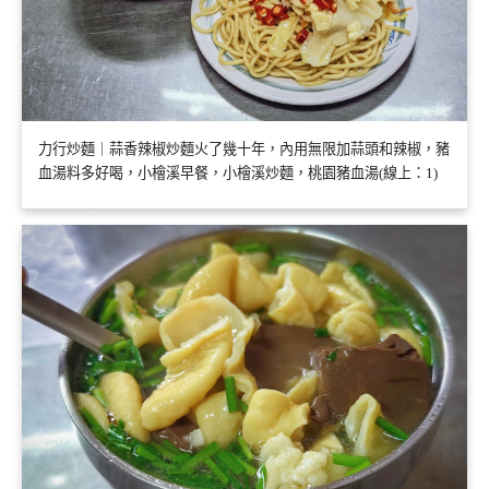
力行炒麵｜蒜香辣椒炒麵火了幾十年，內用無限加蒜頭和辣椒，豬
血湯料多好喝，小檜溪早餐，小檜溪炒麵，桃園豬血湯(線上：1)