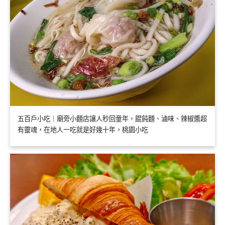
五百戶小吃｜廟旁小麵店讓人秒回童年，餛飩麵、滷味、辣椒醬超
有靈魂，在地人一吃就是好幾十年，桃園小吃