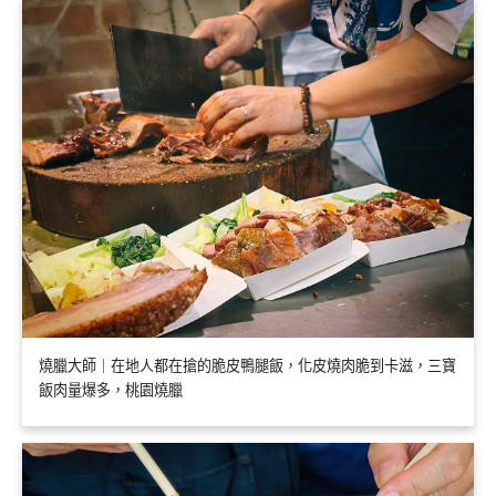
燒臘大師｜在地人都在搶的脆皮鴨腿飯，化皮燒肉脆到卡滋，三寶
飯肉量爆多，桃園燒臘