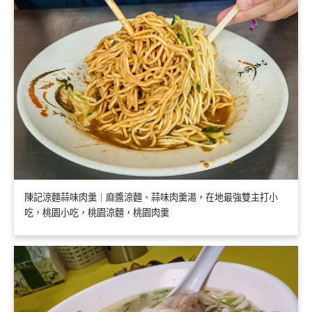
陳記涼麵蒜味肉羹｜麻醬涼麵、蒜味肉羹湯，在地最強雙主打小
吃，桃園小吃，桃園涼麵，桃園肉羹