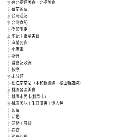
台北捷運美食．北捷美食
台南民宿
台灣遊記
台灣食記
季節限定
宅配︱團購美食
宜蘭民宿
小家電
廚具
愛食記收錄
按摩
未分類
松江南京站（中和新蘆線、松山新店線）
桃園各區美食
桃園市民卡(桃樂卡)
桃園美味︱生日優惠︱懶人包
民宿
活動
活動︱展覽
穿搭
節慶活動