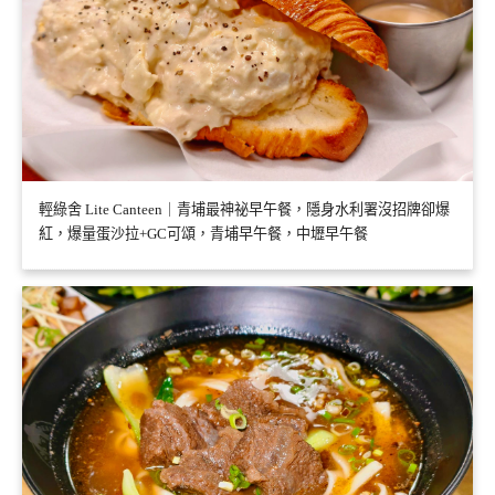
輕綠舍 Lite Canteen｜青埔最神祕早午餐，隱身水利署沒招牌卻爆
紅，爆量蛋沙拉+GC可頌，青埔早午餐，中壢早午餐