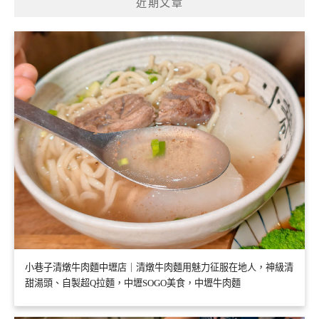
近期文章
小巷子清燉牛肉麵中壢店｜清燉牛肉麵用魅力征服在地人，神級清
甜湯頭、自製超Q拉麵，中壢SOGO美食，中壢牛肉麵