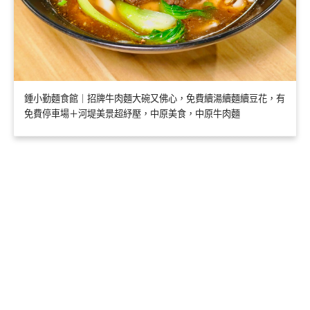
鍾小勤麵食館｜招牌牛肉麵大碗又佛心，免費續湯續麵續豆花，有
免費停車場＋河堤美景超紓壓，中原美食，中原牛肉麵