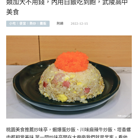
類加大不用錢，內用白飯吃到飽，武陵高中
美食
小吃︱便當︱熱炒︱攤販
阿綿
2022-12-15
桃園美食推薦炒味亭，蝦爆蛋炒飯、川味麻辣牛炒飯、塔香螺
肉都相當美味 第一間炒味亭開在大廟旁我們就是常客，看他