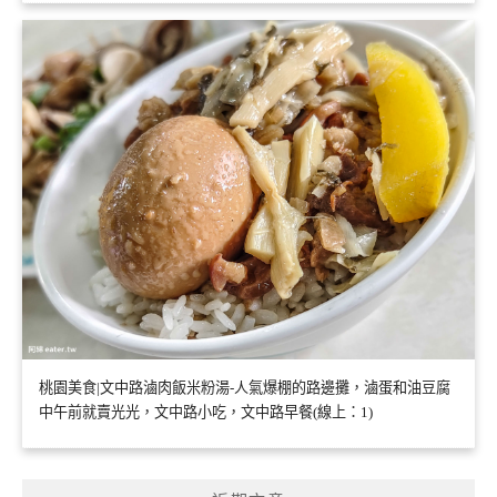
桃園美食|文中路滷肉飯米粉湯-人氣爆棚的路邊攤，滷蛋和油豆腐
中午前就賣光光，文中路小吃，文中路早餐(線上：1)