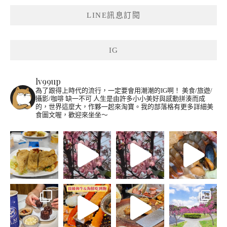
LINE訊息訂閱
IG
lv99up
為了跟得上時代的流行，一定要會用潮潮的IG啊！
美食/旅遊/
攝影/咖啡 缺一不可
人生是由許多小小美好與感動拼湊而成
的，世界這麼大，作夥一起來淘寶。我的部落格有更多詳細美
食圖文喔，歡迎來坐坐～