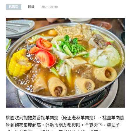
桃園區
阿綿
2024-09-30
桃園吃到飽推薦香掬羊肉爐（原正老林羊肉爐），桃園羊肉爐
吃到飽密集度超高，外縣市朋友都傻眼，羊霸天下、耀武羊