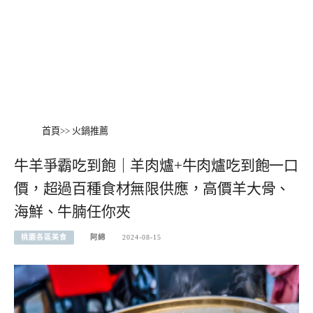
首頁
>>
火鍋推薦
牛羊爭霸吃到飽｜羊肉爐+牛肉爐吃到飽一口
價，超過百種食材無限供應，高價羊大骨、
海鮮、牛腩任你夾
桃園各區美食
阿綿
2024-08-15