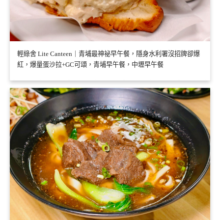
輕綠舍 Lite Canteen｜青埔最神祕早午餐，隱身水利署沒招牌卻爆
紅，爆量蛋沙拉+GC可頌，青埔早午餐，中壢早午餐