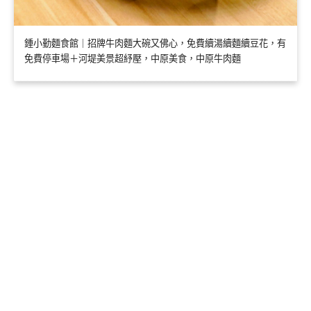
鍾小勤麵食館｜招牌牛肉麵大碗又佛心，免費續湯續麵續豆花，有
免費停車場＋河堤美景超紓壓，中原美食，中原牛肉麵