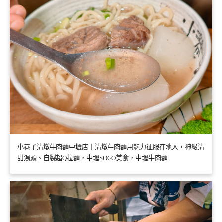
小巷子清燉牛肉麵中壢店｜清燉牛肉麵用魅力征服在地人，神級清
甜湯頭、自製超Q拉麵，中壢SOGO美食，中壢牛肉麵