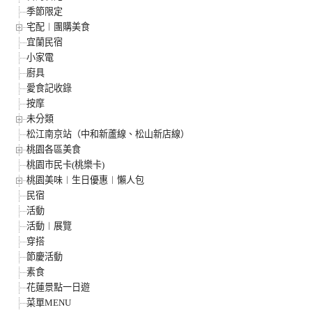
季節限定
宅配︱團購美食
宜蘭民宿
小家電
廚具
愛食記收錄
按摩
未分類
松江南京站（中和新蘆線、松山新店線）
桃園各區美食
桃園市民卡(桃樂卡)
桃園美味︱生日優惠︱懶人包
民宿
活動
活動︱展覽
穿搭
節慶活動
素食
花蓮景點一日遊
菜單MENU