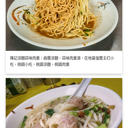
陳記涼麵蒜味肉羹｜麻醬涼麵、蒜味肉羹湯，在地最強雙主打小
吃，桃園小吃，桃園涼麵，桃園肉羹