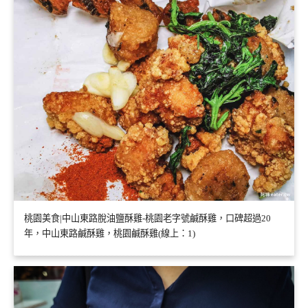
桃園美食|中山東路脫油鹽酥雞-桃園老字號鹹酥雞，口碑超過20
年，中山東路鹹酥雞，桃園鹹酥雞(線上：1)