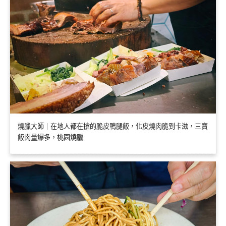
燒臘大師｜在地人都在搶的脆皮鴨腿飯，化皮燒肉脆到卡滋，三寶
飯肉量爆多，桃園燒臘