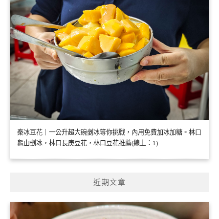
秦冰豆花｜一公升超大碗剉冰等你挑戰，內用免費加冰加糖。林口
龜山剉冰，林口長庚豆花，林口豆花推薦(線上：1)
近期文章