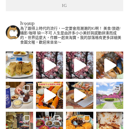
IG
lv99up
為了跟得上時代的流行，一定要會用潮潮的IG啊！
美食/旅遊/
攝影/咖啡 缺一不可
人生是由許多小小美好與感動拼湊而成
的，世界這麼大，作夥一起來淘寶。我的部落格有更多詳細美
食圖文喔，歡迎來坐坐～