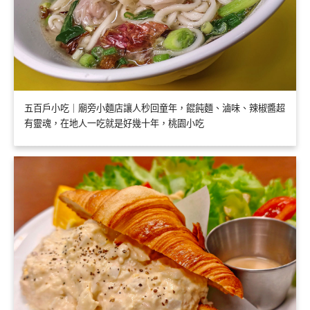
五百戶小吃｜廟旁小麵店讓人秒回童年，餛飩麵、滷味、辣椒醬超
有靈魂，在地人一吃就是好幾十年，桃園小吃