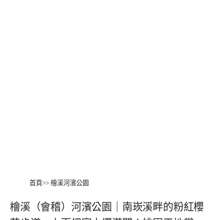
首頁
>>
檜溪河濱公園
檜溪（會稽）河濱公園｜南崁溪畔的粉紅櫻