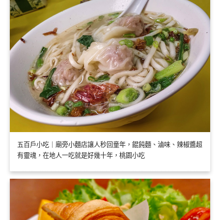
五百戶小吃｜廟旁小麵店讓人秒回童年，餛飩麵、滷味、辣椒醬超
有靈魂，在地人一吃就是好幾十年，桃園小吃