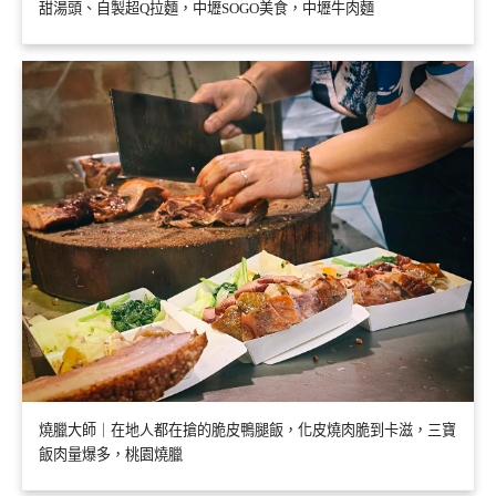
甜湯頭、自製超Q拉麵，中壢SOGO美食，中壢牛肉麵
燒臘大師｜在地人都在搶的脆皮鴨腿飯，化皮燒肉脆到卡滋，三寶
飯肉量爆多，桃園燒臘