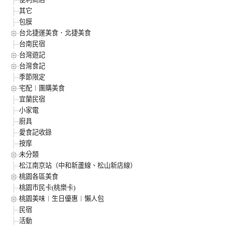
其它
包膜
台北捷運美食．北捷美食
台南民宿
台灣遊記
台灣食記
季節限定
宅配︱團購美食
宜蘭民宿
小家電
廚具
愛食記收錄
按摩
未分類
松江南京站（中和新蘆線、松山新店線）
桃園各區美食
桃園市民卡(桃樂卡)
桃園美味︱生日優惠︱懶人包
民宿
活動