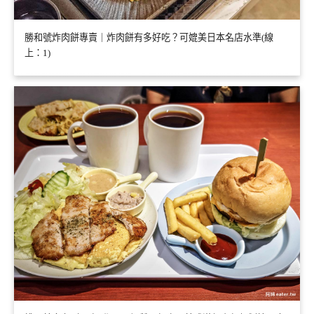
勝和號炸肉餅專賣｜炸肉餅有多好吃？可媲美日本名店水準(線
上：1)