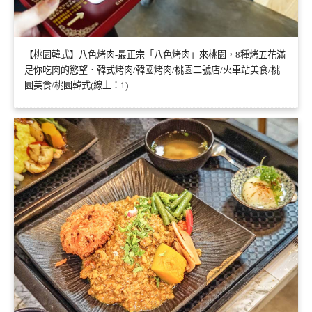
【桃園韓式】八色烤肉-最正宗「八色烤肉」來桃園，8種烤五花滿
足你吃肉的慾望．韓式烤肉/韓國烤肉/桃園二號店/火車站美食/桃
園美食/桃園韓式(線上：1)