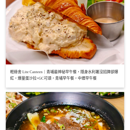
輕綠舍 Lite Canteen｜青埔最神祕早午餐，隱身水利署沒招牌卻爆
紅，爆量蛋沙拉+GC可頌，青埔早午餐，中壢早午餐