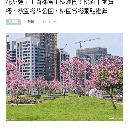
花步道，上百棵富士櫻滿開！桃園平地賞
櫻，桃園櫻花公園，桃園賞櫻景點推薦
桃園區
阿綿
2024-03-27