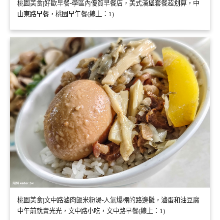
桃園美食|好歐早餐-學區內優質早餐店，美式漢堡套餐超划算，中
山東路早餐，桃園早午餐(線上：1)
桃園美食|文中路滷肉飯米粉湯-人氣爆棚的路邊攤，滷蛋和油豆腐
中午前就賣光光，文中路小吃，文中路早餐(線上：1)