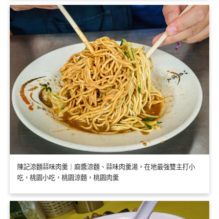
陳記涼麵蒜味肉羹｜麻醬涼麵、蒜味肉羹湯，在地最強雙主打小
吃，桃園小吃，桃園涼麵，桃園肉羹