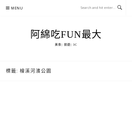
Skip
MENU
to
content
阿綿吃FUN最大
美食| 旅遊| 3C
標籤:
檜溪河濱公園