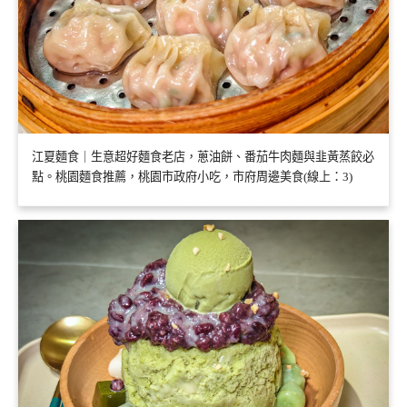
江夏麵食｜生意超好麵食老店，蔥油餅、番茄牛肉麵與韭黃蒸餃必
點。桃園麵食推薦，桃園市政府小吃，市府周邊美食(線上：3)