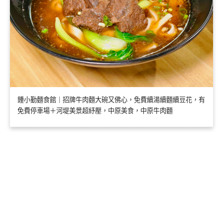
鍾小勤麵食館｜招牌牛肉麵大碗又佛心，免費續湯續麵續豆花，有
免費停車場＋河堤美景超紓壓，中原美食，中原牛肉麵