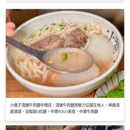
小巷子清燉牛肉麵中壢店｜清燉牛肉麵用魅力征服在地人，神級清
甜湯頭、自製超Q拉麵，中壢SOGO美食，中壢牛肉麵