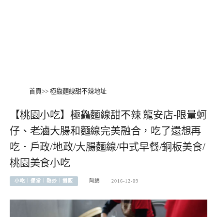
首頁
>>
極鱻麵線甜不辣地址
【桃園小吃】極鱻麵線甜不辣 龍安店‬-限量蚵
仔、老滷大腸和麵線完美融合，吃了還想再
吃．戶政/地政/大腸麵線/中式早餐/銅板美食/
桃園美食小吃
小吃︱便當︱熱炒︱攤販
阿綿
2016-12-09