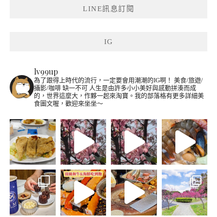
LINE訊息訂閱
IG
lv99up
為了跟得上時代的流行，一定要會用潮潮的IG啊！
美食/旅遊/
攝影/咖啡 缺一不可
人生是由許多小小美好與感動拼湊而成
的，世界這麼大，作夥一起來淘寶。我的部落格有更多詳細美
食圖文喔，歡迎來坐坐～