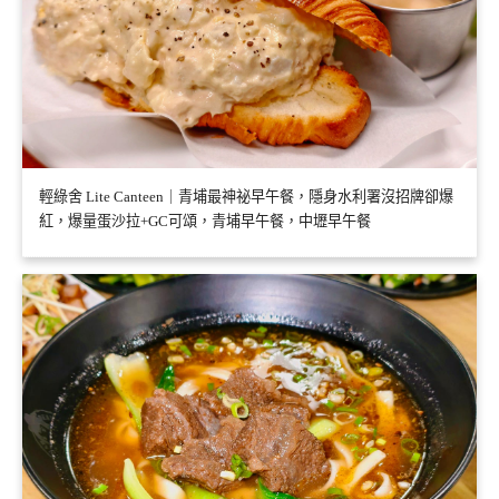
輕綠舍 Lite Canteen｜青埔最神祕早午餐，隱身水利署沒招牌卻爆
紅，爆量蛋沙拉+GC可頌，青埔早午餐，中壢早午餐