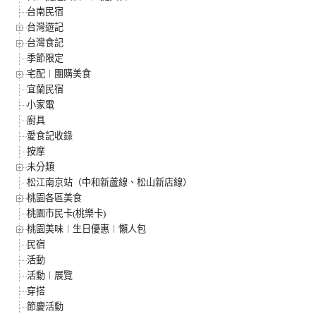
台南民宿
台灣遊記
台灣食記
季節限定
宅配︱團購美食
宜蘭民宿
小家電
廚具
愛食記收錄
按摩
未分類
松江南京站（中和新蘆線、松山新店線）
桃園各區美食
桃園市民卡(桃樂卡)
桃園美味︱生日優惠︱懶人包
民宿
活動
活動︱展覽
穿搭
節慶活動