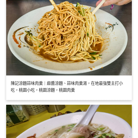
陳記涼麵蒜味肉羹｜麻醬涼麵、蒜味肉羹湯，在地最強雙主打小
吃，桃園小吃，桃園涼麵，桃園肉羹