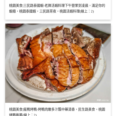
桃園美食|三民路泰國蝦-老牌活蝦料理下午營業到凌晨，滿足你的
蝦癮，桃園泰國蝦，三民路宵夜，桃園活蝦料理(線上：2)
桃園美食|瘋鴨烤鴨-烤鴨肉嫩多汁飄中藥清香，民生路美食，桃園
烤鴨推薦(線上：2)