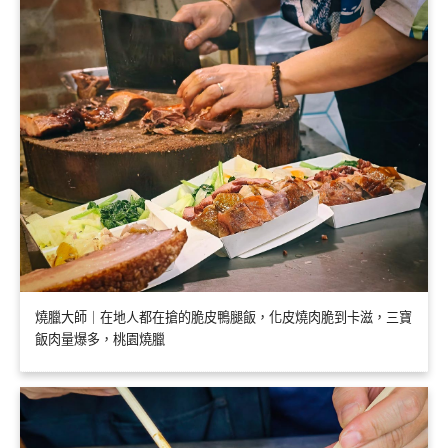
燒臘大師｜在地人都在搶的脆皮鴨腿飯，化皮燒肉脆到卡滋，三寶
飯肉量爆多，桃園燒臘