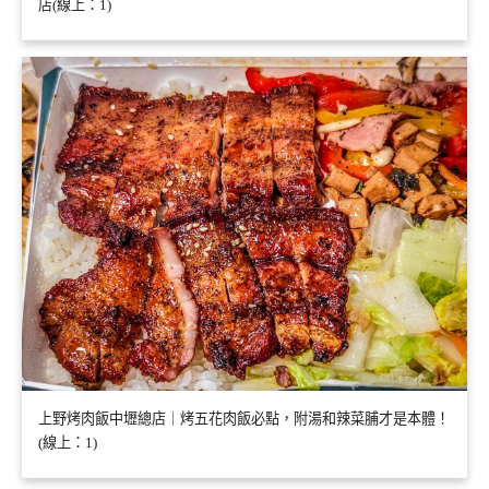
店(線上：1)
上野烤肉飯中壢總店｜烤五花肉飯必點，附湯和辣菜脯才是本體！
(線上：1)