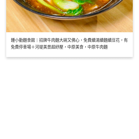
鍾小勤麵食館｜招牌牛肉麵大碗又佛心，免費續湯續麵續豆花，有
免費停車場＋河堤美景超紓壓，中原美食，中原牛肉麵