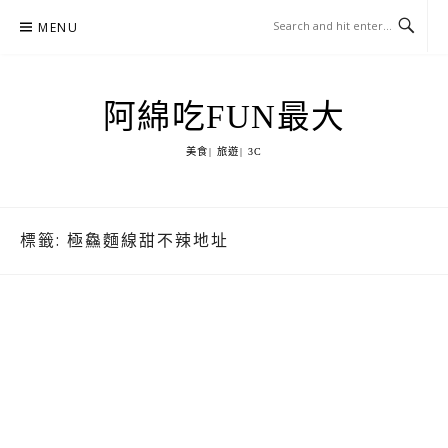
Skip
MENU
to
content
阿綿吃FUN最大
美食| 旅遊| 3C
標籤:
極鱻麵線甜不辣地址