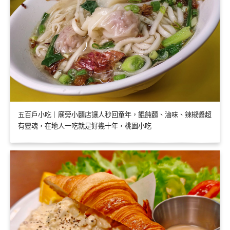
五百戶小吃｜廟旁小麵店讓人秒回童年，餛飩麵、滷味、辣椒醬超
有靈魂，在地人一吃就是好幾十年，桃園小吃