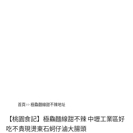
首頁
>>
極鱻麵線甜不辣地址
【桃園食記】極鱻麵線甜不辣 中壢工業區好
吃不貴現燙東石蚵仔滷大腸頭