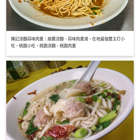
陳記涼麵蒜味肉羹｜麻醬涼麵、蒜味肉羹湯，在地最強雙主打小
吃，桃園小吃，桃園涼麵，桃園肉羹