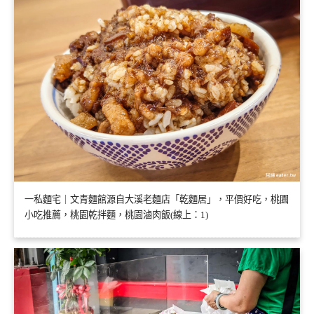
一私麵宅｜文青麵館源自大溪老麵店「乾麵居」，平價好吃，桃園
小吃推薦，桃園乾拌麵，桃園滷肉飯(線上：1)