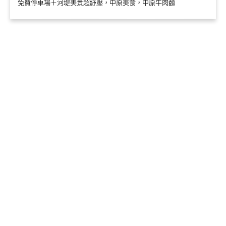
免費停車場＋河堤美景超紓壓，中原美食，中原牛肉麵