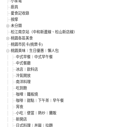
小家電
廚具
愛食記收錄
按摩
未分類
松江南京站（中和新蘆線、松山新店線）
桃園各區美食
桃園市民卡(桃樂卡)
桃園美味︱生日優惠︱懶人包
中式早餐︱中式早午餐
中式餐廳
冰店︱飲料店
冷氣開放
南洋料理
吃到飽
咖哩︱鐵板燒
咖啡︱甜點︱下午茶︱早午餐
宵夜
小吃︱便當︱熱炒︱攤販
新開店
日式料理︱丼飯︱拉麵