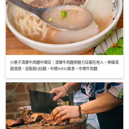
小巷子清燉牛肉麵中壢店｜清燉牛肉麵用魅力征服在地人，神級清
甜湯頭、自製超Q拉麵，中壢SOGO美食，中壢牛肉麵