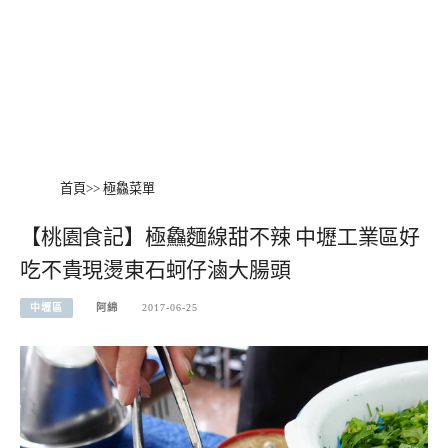
首頁
>>
極鱻菜單
【桃園食記】極鱻麵線甜不辣 中壢工業區好
吃不貴現燙東石蚵仔滷大腸頭
中壢區
阿綿
2017-06-25