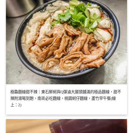
極鱻麵線甜不辣｜東石鮮蚵與Q彈滷大腸頭舖滿的極品麵線，甜不
辣附湯喝到飽，南崁必吃麵線，桃園蚵仔麵線，蘆竹早午餐(線
上：2)