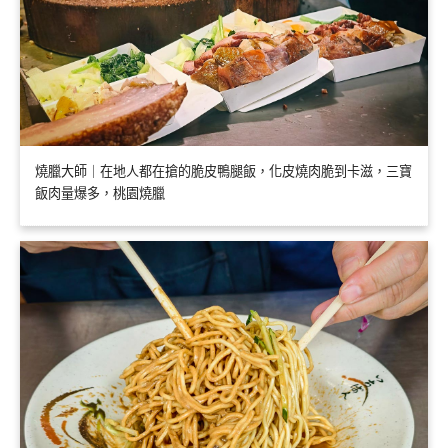
燒臘大師｜在地人都在搶的脆皮鴨腿飯，化皮燒肉脆到卡滋，三寶
飯肉量爆多，桃園燒臘