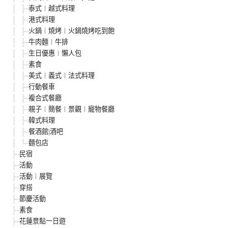
泰式︱越式料理
港式料理
火鍋︱燒烤︱火鍋燒烤吃到飽
牛肉麵︱牛排
生日優惠︱懶人包
素食
美式︱義式︱法式料理
行動餐車
複合式餐廳
親子︱簡餐︱景觀︱寵物餐廳
韓式料理
餐酒館|酒吧
麵包店
民宿
活動
活動︱展覽
穿搭
節慶活動
素食
花蓮景點一日遊