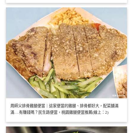
周師父排骨雞腿便當｜這家便當的雞腿、排骨都好大，配菜舖滿
滿….有賺錢嗎？民生路便當，桃園雞腿便當推薦(線上：2)