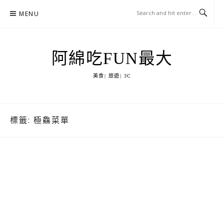
Skip
MENU
to
content
阿綿吃FUN最大
美食| 旅遊| 3C
標籤:
極鱻菜單