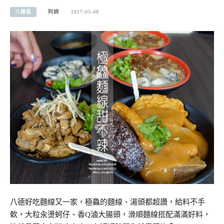
八德區
阿綿
2017-05-08
八德好吃麵線又一家，極鱻的麵線、湯頭都超讚，給料不手
軟，大粒汆燙蚵仔、香Q滷大腸頭，滑順麵線搭配滿滿好料，