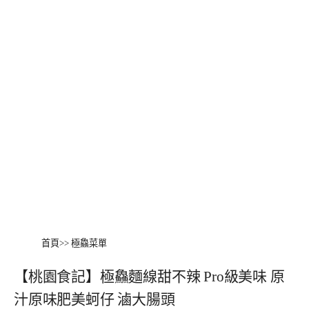
首頁
>>
極鱻菜單
【桃園食記】極鱻麵線甜不辣 Pro級美味 原
汁原味肥美蚵仔 滷大腸頭