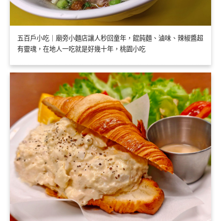
五百戶小吃｜廟旁小麵店讓人秒回童年，餛飩麵、滷味、辣椒醬超
有靈魂，在地人一吃就是好幾十年，桃園小吃