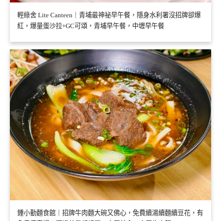
輕綠舍 Lite Canteen｜青埔最神祕早午餐，隱身水利署沒招牌卻爆
紅，爆量蛋沙拉+GC可頌，青埔早午餐，中壢早午餐
鍾小勤麵食館｜招牌牛肉麵大碗又佛心，免費續湯續麵續豆花，有