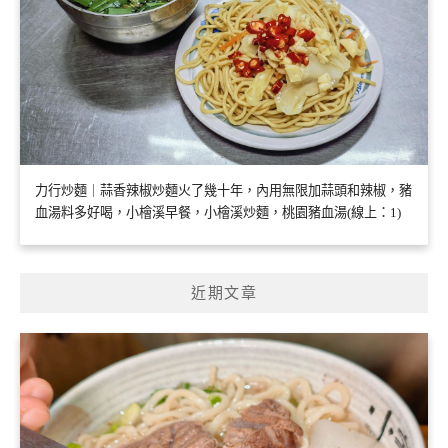
力行炒麵｜蒜香辣椒炒麵火了幾十年，內用無限加蒜頭和辣椒，豬
血湯料多好喝，小檜溪早餐，小檜溪炒麵，桃園豬血湯(線上：1)
近期文章