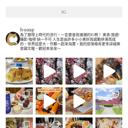
IG
lv99up
為了跟得上時代的流行，一定要會用潮潮的IG啊！
美食/旅遊/
攝影/咖啡 缺一不可
人生是由許多小小美好與感動拼湊而成
的，世界這麼大，作夥一起來淘寶。我的部落格有更多詳細美
食圖文喔，歡迎來坐坐～