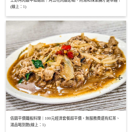
上野烤肉飯中壢總店｜烤五花肉飯必點，附湯和辣菜脯才是本體！
(線上：1)
佶園平價鐵板料理｜100元經濟套餐超平價，無服務費還有紅茶、
湯品喝到飽(線上：1)