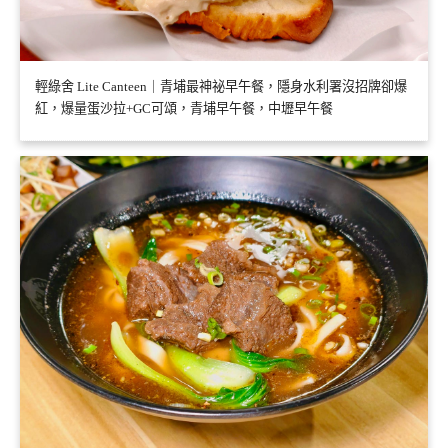
輕綠舍 Lite Canteen｜青埔最神祕早午餐，隱身水利署沒招牌卻爆
紅，爆量蛋沙拉+GC可頌，青埔早午餐，中壢早午餐