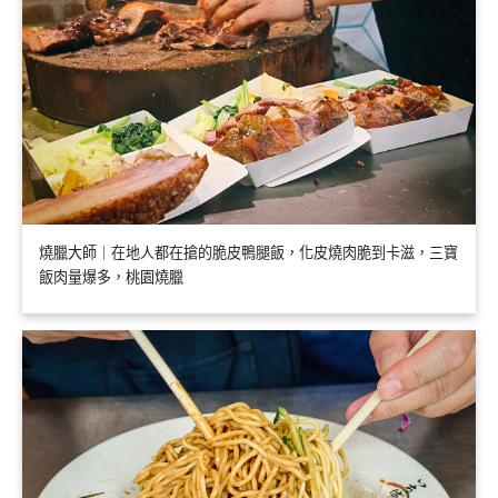
燒臘大師｜在地人都在搶的脆皮鴨腿飯，化皮燒肉脆到卡滋，三寶
飯肉量爆多，桃園燒臘