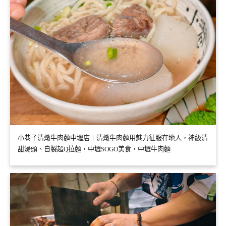
小巷子清燉牛肉麵中壢店｜清燉牛肉麵用魅力征服在地人，神級清
甜湯頭、自製超Q拉麵，中壢SOGO美食，中壢牛肉麵