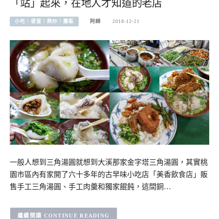
「站」起來，在地人才知道的老店
小吃︱便當︱熱炒︱攤販
阿綿
2018-12-21
一般人想到三角湯圓就想到大溪那家金字塔三角湯圓，其實桃
園市區內有家開了六十多年的古早味小吃店「美香飲食店」販
售手工三角湯圓、手工肉羹和獨家餛飩，這間銅…
CONTINUE READING