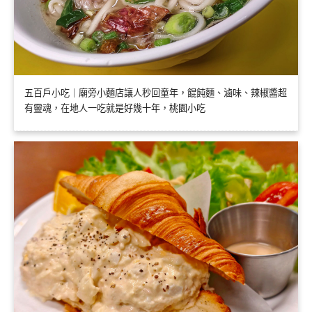
五百戶小吃｜廟旁小麵店讓人秒回童年，餛飩麵、滷味、辣椒醬超
有靈魂，在地人一吃就是好幾十年，桃園小吃