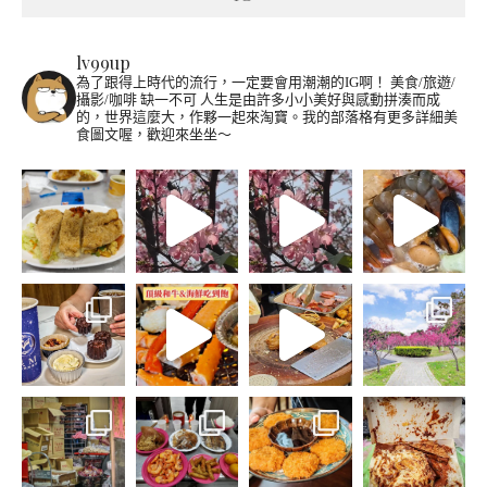
lv99up
為了跟得上時代的流行，一定要會用潮潮的IG啊！
美食/旅遊/
攝影/咖啡 缺一不可
人生是由許多小小美好與感動拼湊而成
的，世界這麼大，作夥一起來淘寶。我的部落格有更多詳細美
食圖文喔，歡迎來坐坐～