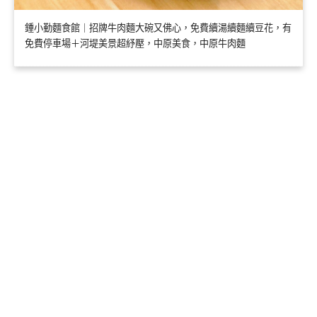
鍾小勤麵食館｜招牌牛肉麵大碗又佛心，免費續湯續麵續豆花，有
免費停車場＋河堤美景超紓壓，中原美食，中原牛肉麵