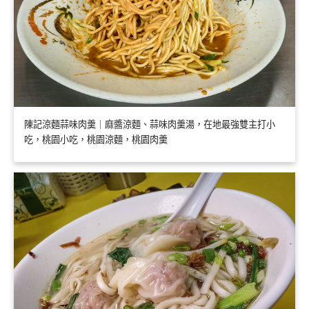
陳記涼麵蒜味肉羹｜麻醬涼麵、蒜味肉羹湯，在地最強雙主打小
吃，桃園小吃，桃園涼麵，桃園肉羹