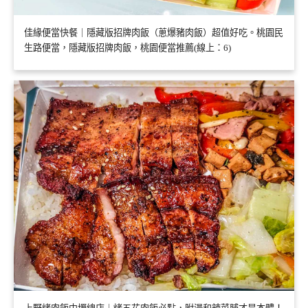
佳緣便當快餐｜隱藏版招牌肉飯（蔥爆豬肉飯）超值好吃。桃園民
生路便當，隱藏版招牌肉飯，桃園便當推薦(線上：6)