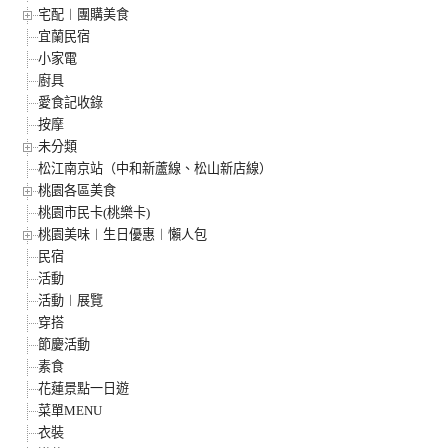
宅配︱團購美食
宜蘭民宿
小家電
廚具
愛食記收錄
按摩
未分類
松江南京站（中和新蘆線、松山新店線）
桃園各區美食
桃園市民卡(桃樂卡)
桃園美味︱生日優惠︱懶人包
民宿
活動
活動︱展覽
穿搭
節慶活動
素食
花蓮景點一日遊
菜單MENU
衣裝