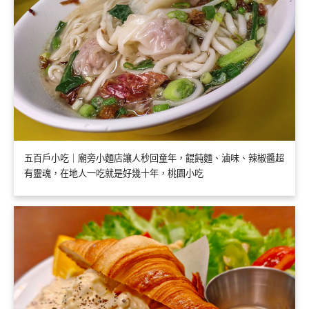
五百戶小吃｜廟旁小麵店讓人秒回童年，餛飩麵、滷味、辣椒醬超
有靈魂，在地人一吃就是好幾十年，桃園小吃