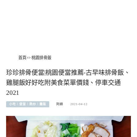
首頁
>>
桃園排骨飯
珍珍排骨便當|桃園便當推薦-古早味排骨飯、
雞腿飯好好吃附美食菜單價錢、停車交通
2021
小吃︱便當︱熱炒︱攤販
阿綿
2021-04-12