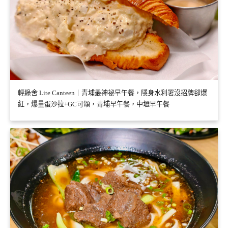
輕綠舍 Lite Canteen｜青埔最神祕早午餐，隱身水利署沒招牌卻爆
紅，爆量蛋沙拉+GC可頌，青埔早午餐，中壢早午餐