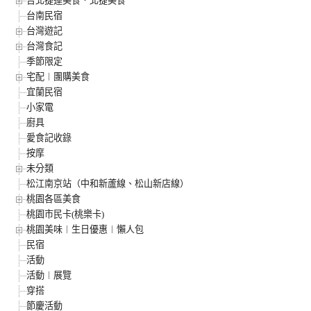
台北捷運美食．北捷美食
台南民宿
台灣遊記
台灣食記
季節限定
宅配︱團購美食
宜蘭民宿
小家電
廚具
愛食記收錄
按摩
未分類
松江南京站（中和新蘆線、松山新店線）
桃園各區美食
桃園市民卡(桃樂卡)
桃園美味︱生日優惠︱懶人包
民宿
活動
活動︱展覽
穿搭
節慶活動