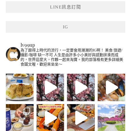
LINE訊息訂閱
IG
lv99up
為了跟得上時代的流行，一定要會用潮潮的IG啊！
美食/旅遊/
攝影/咖啡 缺一不可
人生是由許多小小美好與感動拼湊而成
的，世界這麼大，作夥一起來淘寶。我的部落格有更多詳細美
食圖文喔，歡迎來坐坐～