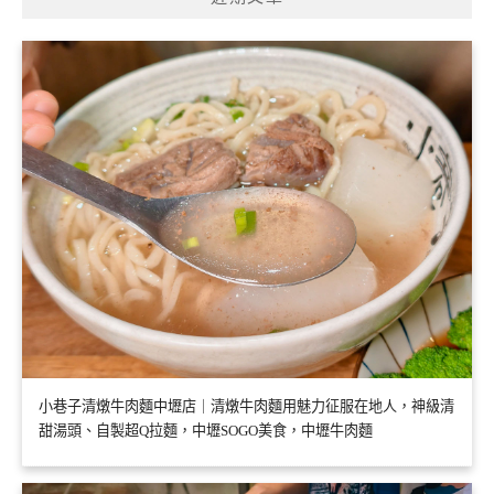
小巷子清燉牛肉麵中壢店｜清燉牛肉麵用魅力征服在地人，神級清
甜湯頭、自製超Q拉麵，中壢SOGO美食，中壢牛肉麵