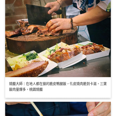
燒臘大師｜在地人都在搶的脆皮鴨腿飯，化皮燒肉脆到卡滋，三寶
飯肉量爆多，桃園燒臘