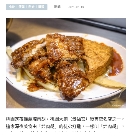
小吃︱便當︱熱炒︱攤販
阿綿
2024-04-19
桃園宵夜推薦焢肉胡，桃園大廟（景福宮）後宵夜名店之一，
這家深夜美食由「焢肉胡」的徒弟打造，一樣叫「焢肉胡」，