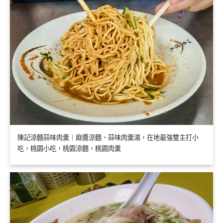
陳記涼麵蒜味肉羹｜麻醬涼麵、蒜味肉羹湯，在地最強雙主打小
吃，桃園小吃，桃園涼麵，桃園肉羹