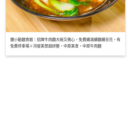
鍾小勤麵食館｜招牌牛肉麵大碗又佛心，免費續湯續麵續豆花，有
免費停車場＋河堤美景超紓壓，中原美食，中原牛肉麵