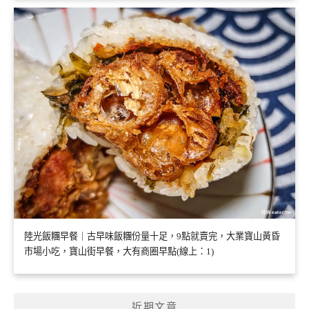
陸光飯糰早餐｜古早味飯糰份量十足，9點就賣完，大業寶山黃昏
市場小吃，寶山街早餐，大有商圈早點(線上：1)
近期文章