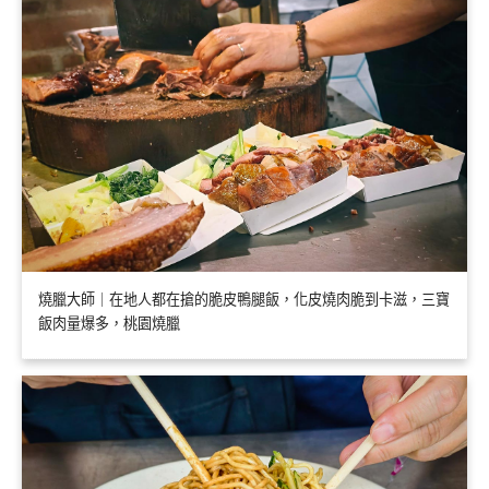
燒臘大師｜在地人都在搶的脆皮鴨腿飯，化皮燒肉脆到卡滋，三寶
飯肉量爆多，桃園燒臘