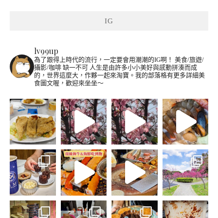
IG
lv99up
為了跟得上時代的流行，一定要會用潮潮的IG啊！
美食/旅遊/
攝影/咖啡 缺一不可
人生是由許多小小美好與感動拼湊而成
的，世界這麼大，作夥一起來淘寶。我的部落格有更多詳細美
食圖文喔，歡迎來坐坐～