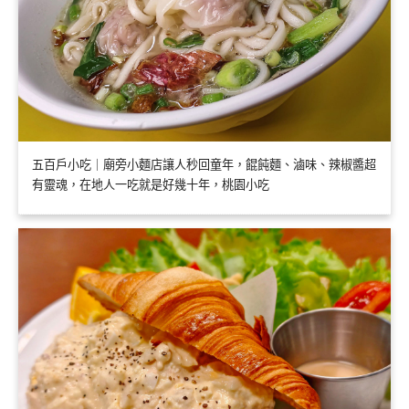
五百戶小吃｜廟旁小麵店讓人秒回童年，餛飩麵、滷味、辣椒醬超
有靈魂，在地人一吃就是好幾十年，桃園小吃