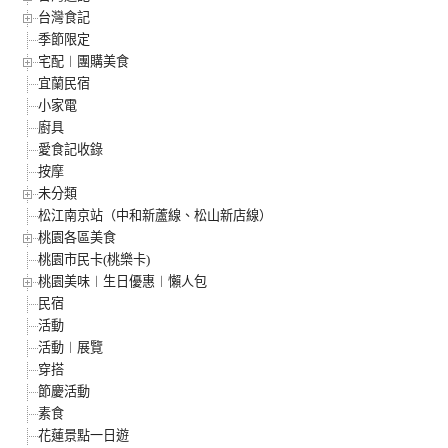
台灣食記
季節限定
宅配︱團購美食
宜蘭民宿
小家電
廚具
愛食記收錄
按摩
未分類
松江南京站（中和新蘆線、松山新店線）
桃園各區美食
桃園市民卡(桃樂卡)
桃園美味︱生日優惠︱懶人包
民宿
活動
活動︱展覽
穿搭
節慶活動
素食
花蓮景點一日遊