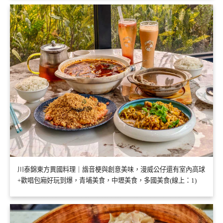
川泰錦東方異國料理｜諧音梗與創意美味，漫威公仔還有室內高球
+歡唱包廂好玩到爆，青埔美食，中壢美食，多國美食(線上：1)