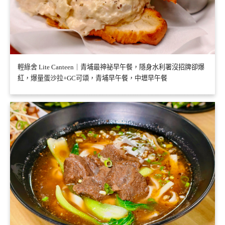
輕綠舍 Lite Canteen｜青埔最神祕早午餐，隱身水利署沒招牌卻爆
紅，爆量蛋沙拉+GC可頌，青埔早午餐，中壢早午餐