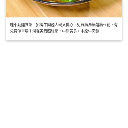
鍾小勤麵食館｜招牌牛肉麵大碗又佛心，免費續湯續麵續豆花，有
免費停車場＋河堤美景超紓壓，中原美食，中原牛肉麵