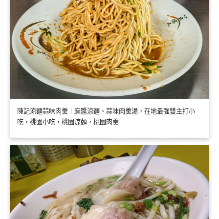
陳記涼麵蒜味肉羹｜麻醬涼麵、蒜味肉羹湯，在地最強雙主打小
吃，桃園小吃，桃園涼麵，桃園肉羹