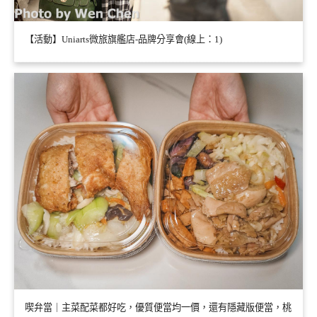
【活動】Uniarts微旅旗艦店-品牌分享會(線上：1)
喫弁當｜主菜配菜都好吃，優質便當均一價，還有隱藏版便當，桃