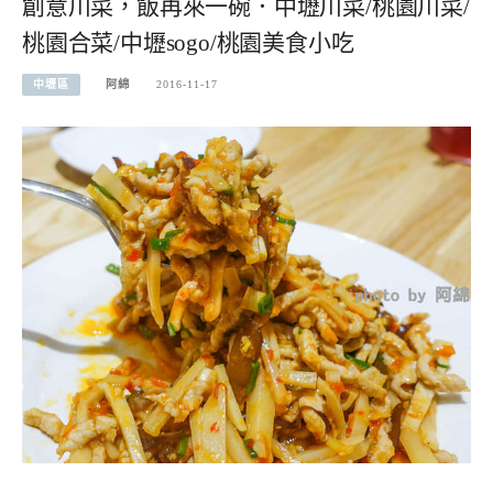
創意川菜，飯再來一碗．中壢川菜/桃園川菜/
桃園合菜/中壢sogo/桃園美食小吃
中壢區
阿綿
2016-11-17