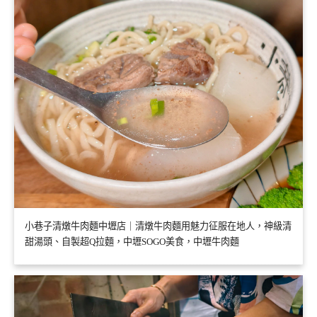
小巷子清燉牛肉麵中壢店｜清燉牛肉麵用魅力征服在地人，神級清
甜湯頭、自製超Q拉麵，中壢SOGO美食，中壢牛肉麵