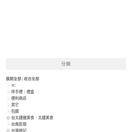
分類
展開全部
|
收合全部
3C
伴手禮︱禮盒
便利商店
其它
包膜
台北捷運美食．北捷美食
台南民宿
台灣遊記