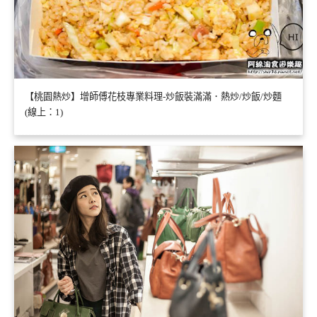
【桃園熱炒】增師傅花枝專業料理-炒飯裝滿滿．熱炒/炒飯/炒麵
(線上：1)