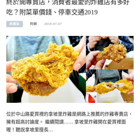
終於開專賣店，消費者最愛的炸雞店有多好
吃？附菜單價錢、停車交通2019
桃園區
阿綿
2019-07-07
位於中山路愛買裡的拿坡里炸雞是網路上推薦的炸雞專賣店，
擁有超高討論度。 繼續閱讀…… 拿坡里炸雞開在愛買裡面
喔！聽說拿坡里擅長…