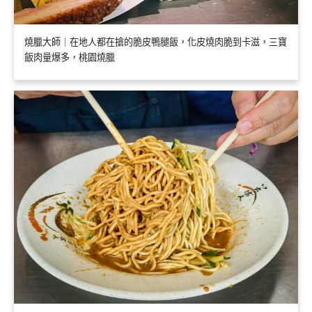
燒臘大師｜在地人都在搶的脆皮鴨腿飯，化皮燒肉脆到卡滋，三寶
飯肉量爆多，桃園燒臘