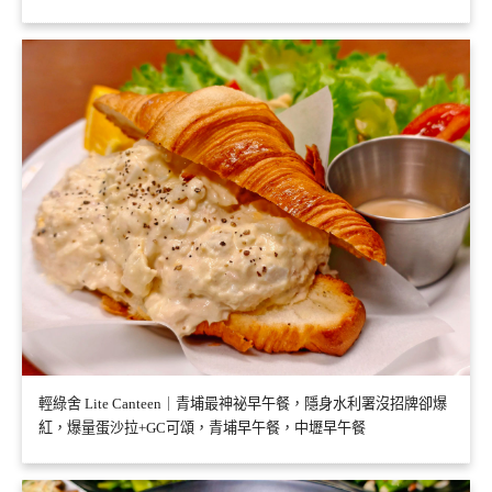
輕綠舍 Lite Canteen｜青埔最神祕早午餐，隱身水利署沒招牌卻爆
紅，爆量蛋沙拉+GC可頌，青埔早午餐，中壢早午餐