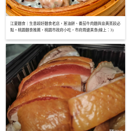
江夏麵食｜生意超好麵食老店，蔥油餅、番茄牛肉麵與韭黃蒸餃必
點。桃園麵食推薦，桃園市政府小吃，市府周邊美食(線上：3)