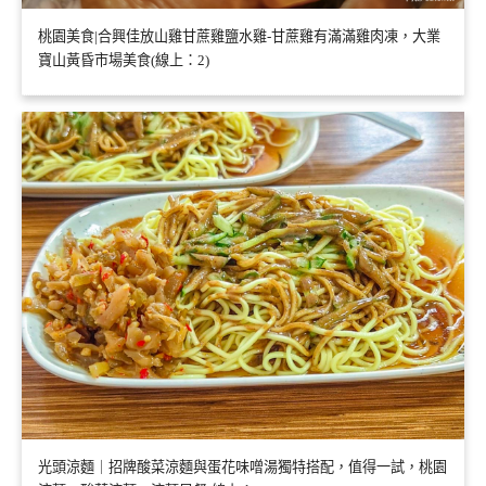
桃園美食|合興佳放山雞甘蔗雞鹽水雞-甘蔗雞有滿滿雞肉凍，大業
寶山黃昏市場美食(線上：2)
光頭涼麵｜招牌酸菜涼麵與蛋花味噌湯獨特搭配，值得一試，桃園