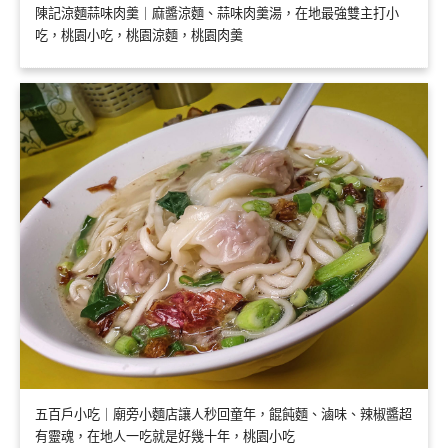
陳記涼麵蒜味肉羹｜麻醬涼麵、蒜味肉羹湯，在地最強雙主打小
吃，桃園小吃，桃園涼麵，桃園肉羹
五百戶小吃｜廟旁小麵店讓人秒回童年，餛飩麵、滷味、辣椒醬超
有靈魂，在地人一吃就是好幾十年，桃園小吃