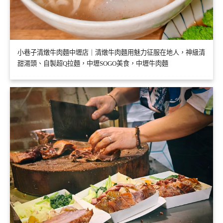
小巷子清燉牛肉麵中壢店｜清燉牛肉麵用魅力征服在地人，神級清
甜湯頭、自製超Q拉麵，中壢SOGO美食，中壢牛肉麵