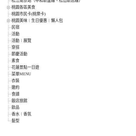
松江南京站（中和新蘆線、松山新店線）
桃園各區美食
桃園市民卡(桃樂卡)
桃園美味︱生日優惠︱懶人包
民宿
活動
活動︱展覽
穿搭
節慶活動
素食
花蓮景點一日遊
菜單MENU
衣裝
邀約
食譜
飯店旅館
飲品
香水︱香氛
髮型