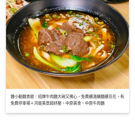
鍾小勤麵食館｜招牌牛肉麵大碗又佛心，免費續湯續麵續豆花，有
免費停車場＋河堤美景超紓壓，中原美食，中原牛肉麵