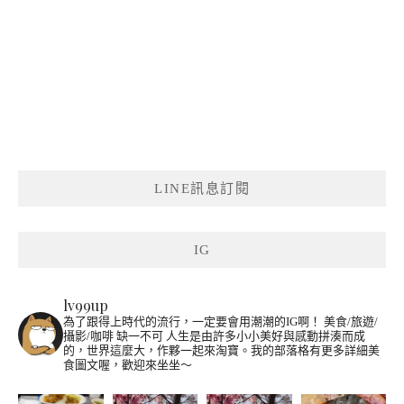
LINE訊息訂閱
IG
lv99up
為了跟得上時代的流行，一定要會用潮潮的IG啊！
美食/旅遊/
攝影/咖啡 缺一不可
人生是由許多小小美好與感動拼湊而成
的，世界這麼大，作夥一起來淘寶。我的部落格有更多詳細美
食圖文喔，歡迎來坐坐～