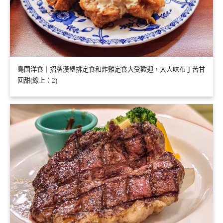
島国洋食｜招牌漢堡排定食和炸雞定食大受歡迎，大人味布丁苦甘
回甜(線上：2)