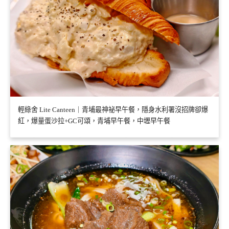
輕綠舍 Lite Canteen｜青埔最神祕早午餐，隱身水利署沒招牌卻爆
紅，爆量蛋沙拉+GC可頌，青埔早午餐，中壢早午餐