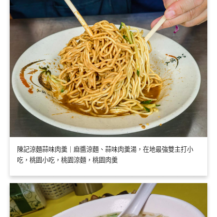
陳記涼麵蒜味肉羹｜麻醬涼麵、蒜味肉羹湯，在地最強雙主打小
吃，桃園小吃，桃園涼麵，桃園肉羹