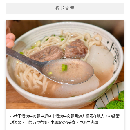
近期文章
小巷子清燉牛肉麵中壢店｜清燉牛肉麵用魅力征服在地人，神級清
甜湯頭、自製超Q拉麵，中壢SOGO美食，中壢牛肉麵