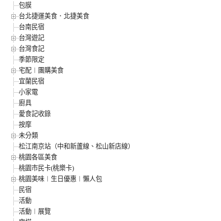
包膜
台北捷運美食．北捷美食
台南民宿
台灣遊記
台灣食記
季節限定
宅配︱團購美食
宜蘭民宿
小家電
廚具
愛食記收錄
按摩
未分類
松江南京站（中和新蘆線、松山新店線）
桃園各區美食
桃園市民卡(桃樂卡)
桃園美味︱生日優惠︱懶人包
民宿
活動
活動︱展覽