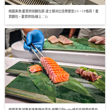
桃園美食|愛買烘焙麵包部-波士頓派比佳樂便宜2/3，CP值高！愛
買麵包，愛買烘焙(線上：2)
桃園美食|旭集和食集錦中茂店-最難訂的buffet終於在桃園也能吃