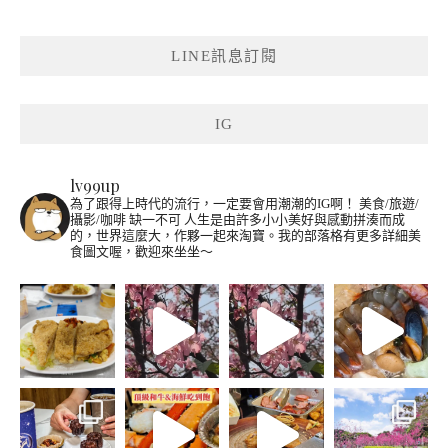
LINE訊息訂閱
IG
lv99up
為了跟得上時代的流行，一定要會用潮潮的IG啊！
美食/旅遊/
攝影/咖啡 缺一不可
人生是由許多小小美好與感動拼湊而成
的，世界這麼大，作夥一起來淘寶。我的部落格有更多詳細美
食圖文喔，歡迎來坐坐～