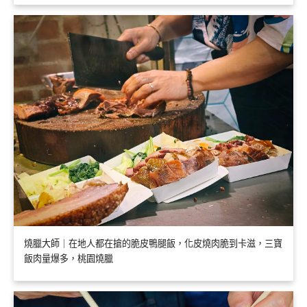
燒臘大師｜在地人都在搶的脆皮鴨腿飯，化皮燒肉脆到卡滋，三寶
飯肉量爆多，桃園燒臘