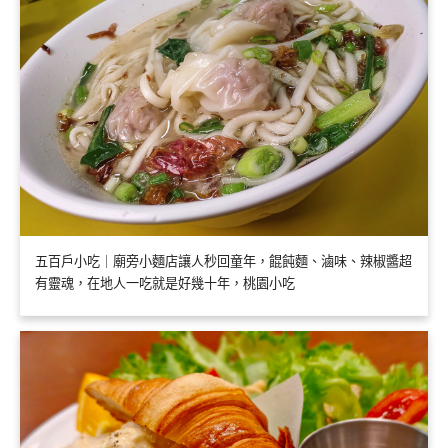
五百戶小吃｜廟旁小麵店讓人秒回童年，餛飩麵、滷味、辣椒醬超
有靈魂，在地人一吃就是好幾十年，桃園小吃