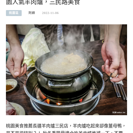
園人氣羊肉爐，三民路美食
桃園區
阿綿
2022-11-06
桃園美食推薦長疆羊肉爐三民店，羊肉爐吃起來卻像薑母鴨，