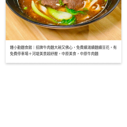
鍾小勤麵食館｜招牌牛肉麵大碗又佛心，免費續湯續麵續豆花，有
免費停車場＋河堤美景超紓壓，中原美食，中原牛肉麵