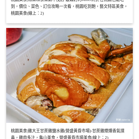
到，價位、菜色、訂位攻略一次看，桃園吃到飽，藝文特區美食，
桃園美食(線上：2)
桃園美食|雞大王甘蔗雞鹽水雞(營盛黃昏市場)-甘蔗雞煙燻香氣撲
鼻，雞肉多汁，龜山美食，營盛黃昏市場美食(線上：2)