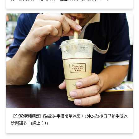
【全家便利超商】酷繽沙-平價版星冰樂，1沖2捏3攪自己動手做冰
沙樂趣多！(線上：1)