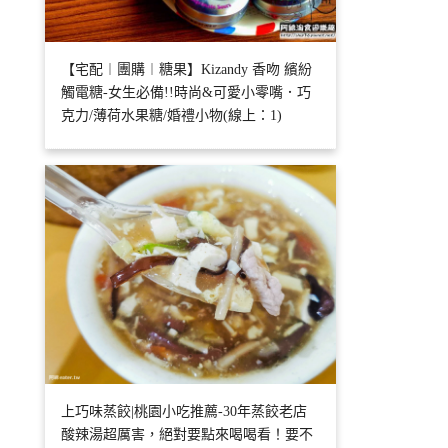
【宅配︱團購︱糖果】Kizandy 香吻 繽紛
觸電糖-女生必備!!時尚&可愛小零嘴．巧
克力/薄荷水果糖/婚禮小物(線上：1)
上巧味蒸餃|桃園小吃推薦-30年蒸餃老店
酸辣湯超厲害，絕對要點來喝喝看！要不