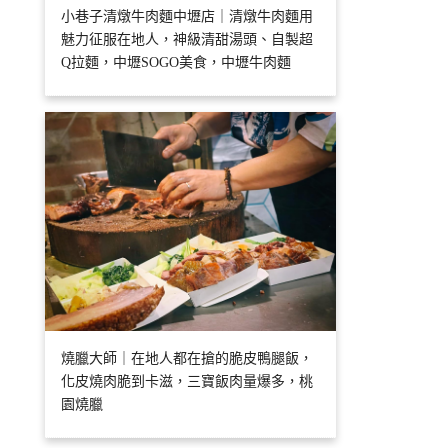
小巷子清燉牛肉麵中壢店｜清燉牛肉麵用
魅力征服在地人，神級清甜湯頭、自製超
Q拉麵，中壢SOGO美食，中壢牛肉麵
燒臘大師｜在地人都在搶的脆皮鴨腿飯，
化皮燒肉脆到卡滋，三寶飯肉量爆多，桃
園燒臘