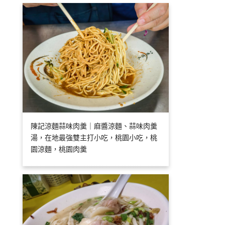
陳記涼麵蒜味肉羹｜麻醬涼麵、蒜味肉羹
湯，在地最強雙主打小吃，桃園小吃，桃
園涼麵，桃園肉羹