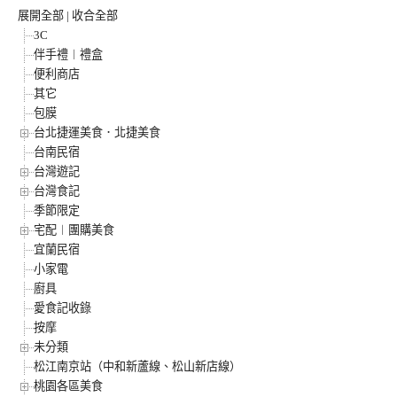
展開全部
|
收合全部
3C
伴手禮︱禮盒
便利商店
其它
包膜
台北捷運美食．北捷美食
台南民宿
台灣遊記
台灣食記
季節限定
宅配︱團購美食
宜蘭民宿
小家電
廚具
愛食記收錄
按摩
未分類
松江南京站（中和新蘆線、松山新店線）
桃園各區美食