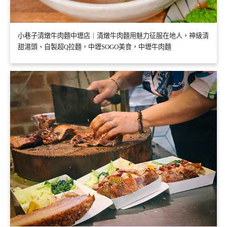
小巷子清燉牛肉麵中壢店｜清燉牛肉麵用魅力征服在地人，神級清
甜湯頭、自製超Q拉麵，中壢SOGO美食，中壢牛肉麵