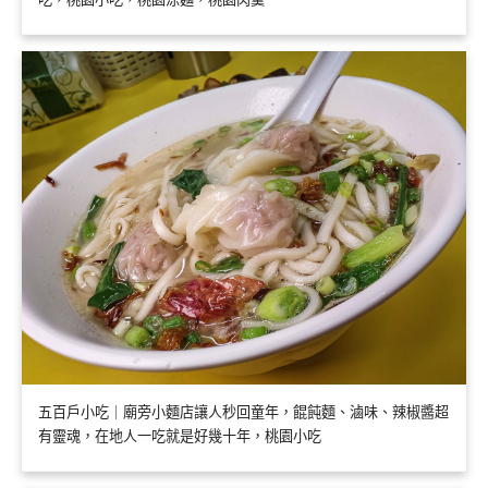
五百戶小吃｜廟旁小麵店讓人秒回童年，餛飩麵、滷味、辣椒醬超
有靈魂，在地人一吃就是好幾十年，桃園小吃