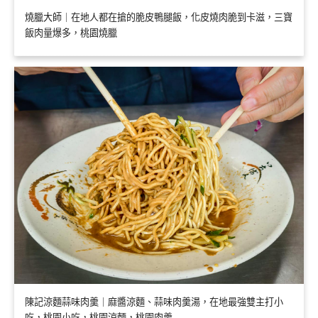
燒臘大師｜在地人都在搶的脆皮鴨腿飯，化皮燒肉脆到卡滋，三寶
飯肉量爆多，桃園燒臘
陳記涼麵蒜味肉羹｜麻醬涼麵、蒜味肉羹湯，在地最強雙主打小
吃，桃園小吃，桃園涼麵，桃園肉羹