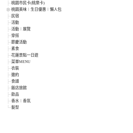
桃園市民卡(桃樂卡)
桃園美味︱生日優惠︱懶人包
民宿
活動
活動︱展覽
穿搭
節慶活動
素食
花蓮景點一日遊
菜單MENU
衣裝
邀約
食譜
飯店旅館
飲品
香水︱香氛
髮型