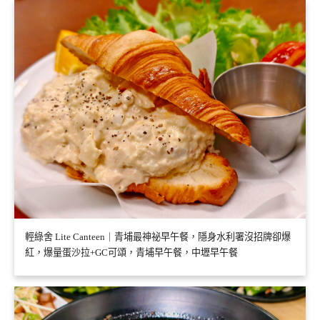
輕綠舍 Lite Canteen｜青埔最神祕早午餐，隱身水利署沒招牌卻爆
紅，爆量蛋沙拉+GC可頌，青埔早午餐，中壢早午餐