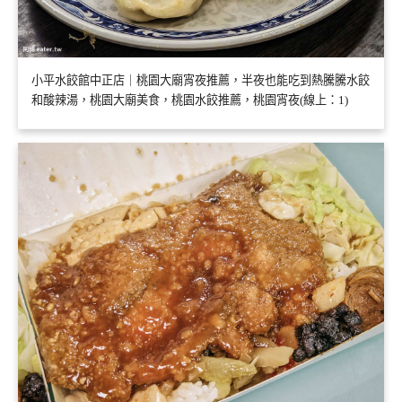
小平水餃館中正店｜桃園大廟宵夜推薦，半夜也能吃到熱騰騰水餃
和酸辣湯，桃園大廟美食，桃園水餃推薦，桃園宵夜(線上：1)