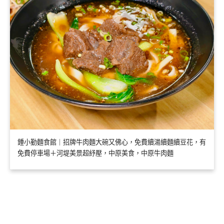
鍾小勤麵食館｜招牌牛肉麵大碗又佛心，免費續湯續麵續豆花，有
免費停車場＋河堤美景超紓壓，中原美食，中原牛肉麵