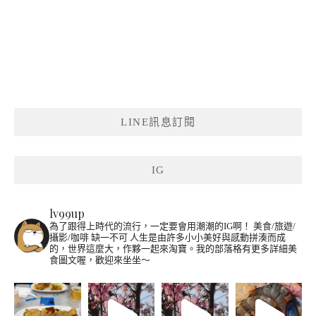
LINE訊息訂閱
IG
lv99up
為了跟得上時代的流行，一定要會用潮潮的IG啊！
美食/旅遊/
攝影/咖啡 缺一不可
人生是由許多小小美好與感動拼湊而成
的，世界這麼大，作夥一起來淘寶。我的部落格有更多詳細美
食圖文喔，歡迎來坐坐～