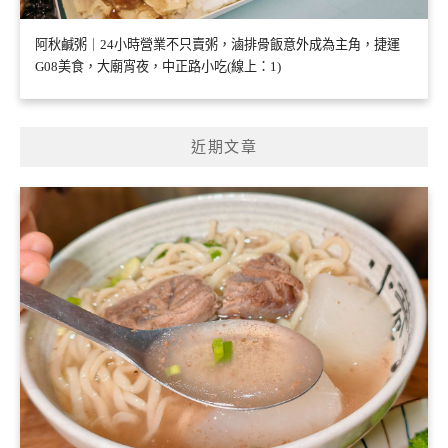
阿秋鹹粥｜24小時營業不只賣粥，滷排骨飯意外成為主角，捷運
G08美食，大廟宵夜，中正路小吃(線上：1)
近期文章