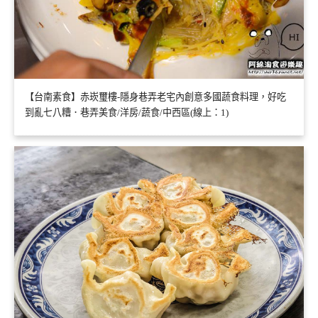
【台南素食】赤崁璽樓-隱身巷弄老宅內創意多國蔬食料理，好吃
到亂七八糟．巷弄美食/洋房/蔬食/中西區(線上：1)