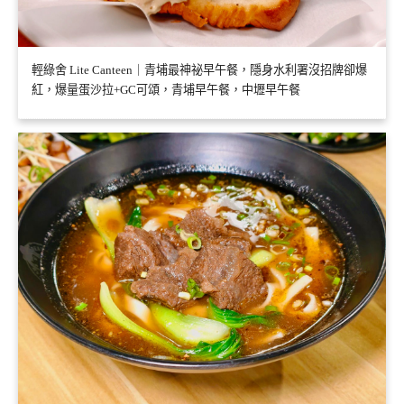
輕綠舍 Lite Canteen｜青埔最神祕早午餐，隱身水利署沒招牌卻爆
紅，爆量蛋沙拉+GC可頌，青埔早午餐，中壢早午餐