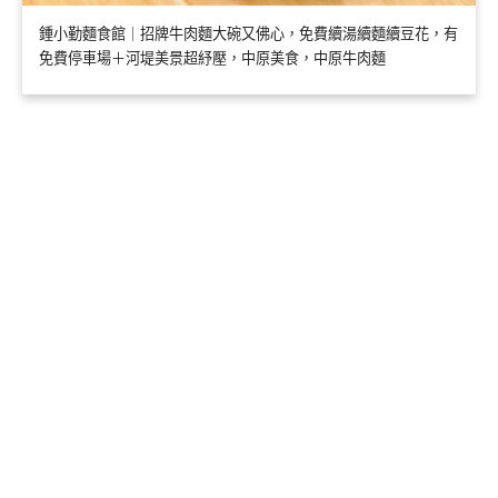
鍾小勤麵食館｜招牌牛肉麵大碗又佛心，免費續湯續麵續豆花，有
免費停車場＋河堤美景超紓壓，中原美食，中原牛肉麵