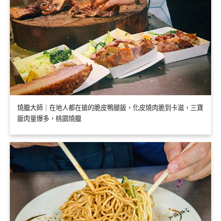
燒臘大師｜在地人都在搶的脆皮鴨腿飯，化皮燒肉脆到卡滋，三寶
飯肉量爆多，桃園燒臘