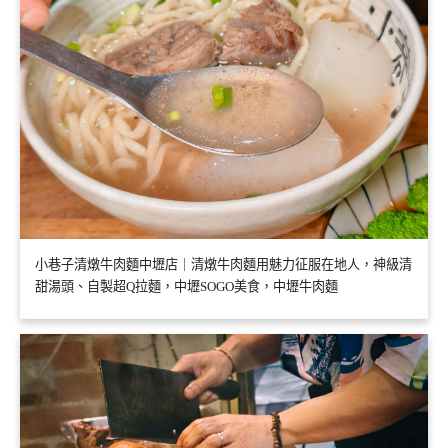
小巷子清燉牛肉麵中壢店｜清燉牛肉麵用魅力征服在地人，神級清
甜湯頭、自製超Q拉麵，中壢SOGO美食，中壢牛肉麵