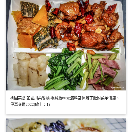
桃園美食|芷園川菜餐廳-隱藏版80元滿料宮保雞丁飯附菜單價錢、
停車交通2022(線上：1)