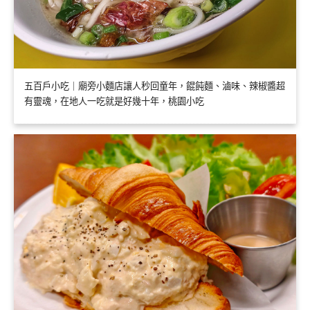
五百戶小吃｜廟旁小麵店讓人秒回童年，餛飩麵、滷味、辣椒醬超
有靈魂，在地人一吃就是好幾十年，桃園小吃