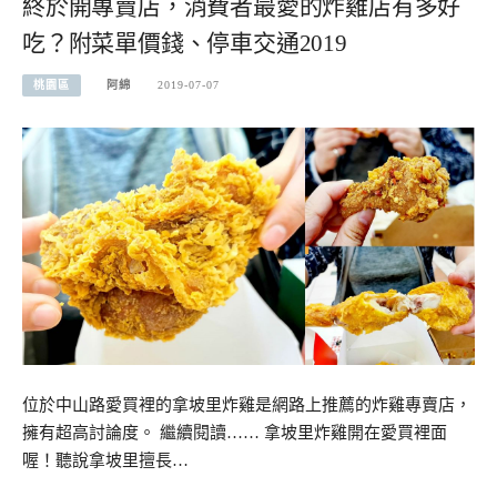
終於開專賣店，消費者最愛的炸雞店有多好
吃？附菜單價錢、停車交通2019
桃園區
阿綿
2019-07-07
位於中山路愛買裡的拿坡里炸雞是網路上推薦的炸雞專賣店，
擁有超高討論度。 繼續閱讀…… 拿坡里炸雞開在愛買裡面
喔！聽說拿坡里擅長…