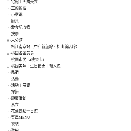
宅配︱團購美食
宜蘭民宿
小家電
廚具
愛食記收錄
按摩
未分類
松江南京站（中和新蘆線、松山新店線）
桃園各區美食
桃園市民卡(桃樂卡)
桃園美味︱生日優惠︱懶人包
民宿
活動
活動︱展覽
穿搭
節慶活動
素食
花蓮景點一日遊
菜單MENU
衣裝
邀約