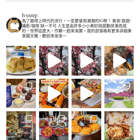
lv99up
為了跟得上時代的流行，一定要會用潮潮的IG啊！
美食/旅遊/
攝影/咖啡 缺一不可
人生是由許多小小美好與感動拼湊而成
的，世界這麼大，作夥一起來淘寶。我的部落格有更多詳細美
食圖文喔，歡迎來坐坐～