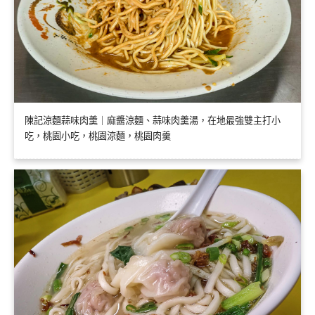
陳記涼麵蒜味肉羹｜麻醬涼麵、蒜味肉羹湯，在地最強雙主打小
吃，桃園小吃，桃園涼麵，桃園肉羹