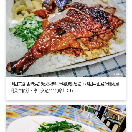
桃園美食|香港洪記燒臘-港味燒鴨腿飯超強，桃園中正路燒臘推薦
附菜單價錢、停車交通2022(線上：1)