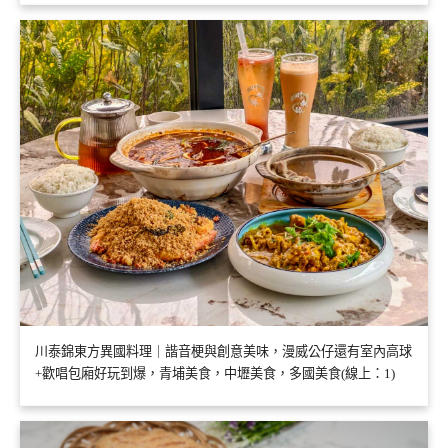
川泰錦東方異國料理｜諧音梗與創意美味，漫威公仔還有室內高球
+歡唱包廂好玩到爆，青埔美食，中壢美食，多國美食(線上：1)