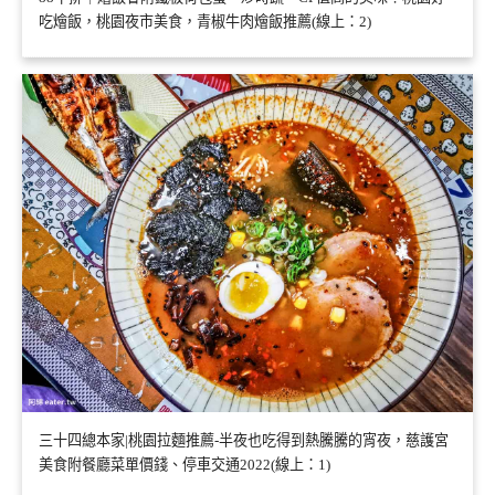
吃燴飯，桃園夜市美食，青椒牛肉燴飯推薦(線上：2)
三十四總本家|桃園拉麵推薦-半夜也吃得到熱騰騰的宵夜，慈護宮
美食附餐廳菜單價錢、停車交通2022(線上：1)