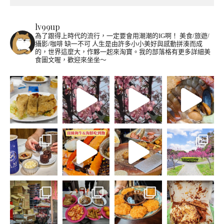
lv99up
為了跟得上時代的流行，一定要會用潮潮的IG啊！
美食/旅遊/
攝影/咖啡 缺一不可
人生是由許多小小美好與感動拼湊而成
的，世界這麼大，作夥一起來淘寶。我的部落格有更多詳細美
食圖文喔，歡迎來坐坐～