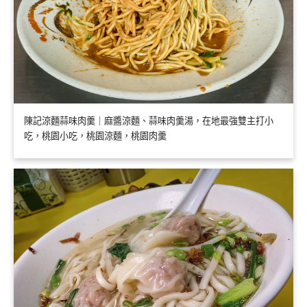
陳記涼麵蒜味肉羹｜麻醬涼麵、蒜味肉羹湯，在地最強雙主打小
吃，桃園小吃，桃園涼麵，桃園肉羹