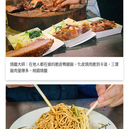
燒臘大師｜在地人都在搶的脆皮鴨腿飯，化皮燒肉脆到卡滋，三寶
飯肉量爆多，桃園燒臘