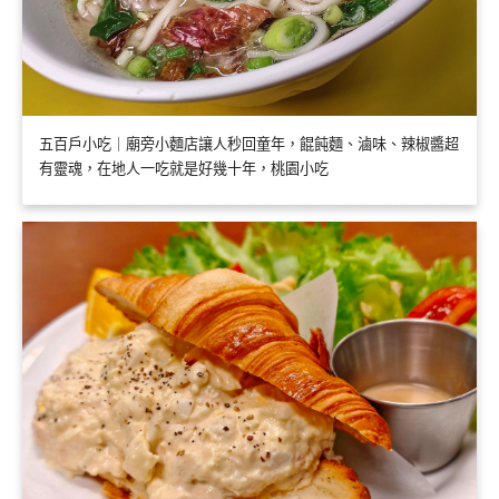
五百戶小吃｜廟旁小麵店讓人秒回童年，餛飩麵、滷味、辣椒醬超
有靈魂，在地人一吃就是好幾十年，桃園小吃