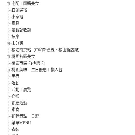
宅配︱團購美食
宜蘭民宿
小家電
廚具
愛食記收錄
按摩
未分類
松江南京站（中和新蘆線、松山新店線）
桃園各區美食
桃園市民卡(桃樂卡)
桃園美味︱生日優惠︱懶人包
民宿
活動
活動︱展覽
穿搭
節慶活動
素食
花蓮景點一日遊
菜單MENU
衣裝