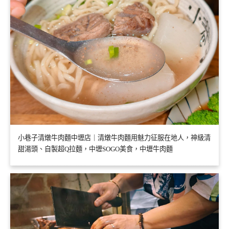
小巷子清燉牛肉麵中壢店｜清燉牛肉麵用魅力征服在地人，神級清
甜湯頭、自製超Q拉麵，中壢SOGO美食，中壢牛肉麵