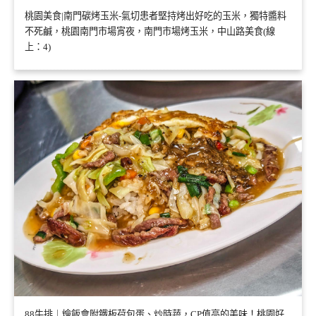
桃園美食|南門碳烤玉米-氣切患者堅持烤出好吃的玉米，獨特醬料
不死鹹，桃園南門市場宵夜，南門市場烤玉米，中山路美食(線
上：4)
88牛排｜燴飯會附鐵板荷包蛋、炒時蔬，CP值高的美味！桃園好