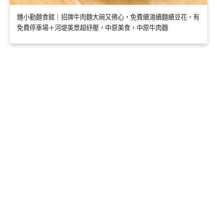
鍾小勤麵食館｜招牌牛肉麵大碗又佛心，免費續湯續麵續豆花，有
免費停車場＋河堤美景超紓壓，中原美食，中原牛肉麵