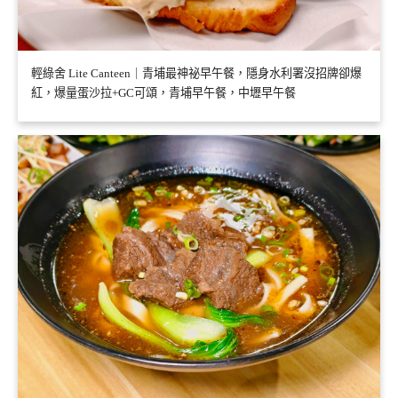
輕綠舍 Lite Canteen｜青埔最神祕早午餐，隱身水利署沒招牌卻爆
紅，爆量蛋沙拉+GC可頌，青埔早午餐，中壢早午餐