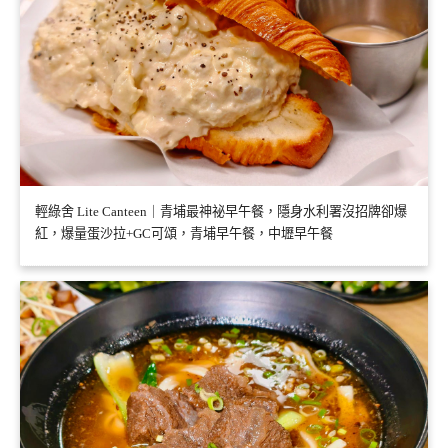
輕綠舍 Lite Canteen｜青埔最神祕早午餐，隱身水利署沒招牌卻爆
紅，爆量蛋沙拉+GC可頌，青埔早午餐，中壢早午餐