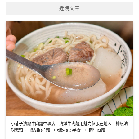
近期文章
小巷子清燉牛肉麵中壢店｜清燉牛肉麵用魅力征服在地人，神級清
甜湯頭、自製超Q拉麵，中壢SOGO美食，中壢牛肉麵