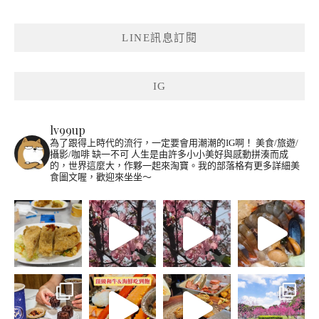
LINE訊息訂閱
IG
lv99up
為了跟得上時代的流行，一定要會用潮潮的IG啊！
美食/旅遊/
攝影/咖啡 缺一不可
人生是由許多小小美好與感動拼湊而成
的，世界這麼大，作夥一起來淘寶。我的部落格有更多詳細美
食圖文喔，歡迎來坐坐～