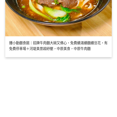
鍾小勤麵食館｜招牌牛肉麵大碗又佛心，免費續湯續麵續豆花，有
免費停車場＋河堤美景超紓壓，中原美食，中原牛肉麵