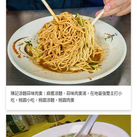
陳記涼麵蒜味肉羹｜麻醬涼麵、蒜味肉羹湯，在地最強雙主打小
吃，桃園小吃，桃園涼麵，桃園肉羹