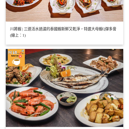
川將蝦 | 三道活水過濾的泰國蝦新鮮又乾淨，特選大母蝦Q彈多膏
(線上：1)