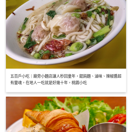
五百戶小吃｜廟旁小麵店讓人秒回童年，餛飩麵、滷味、辣椒醬超
有靈魂，在地人一吃就是好幾十年，桃園小吃