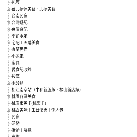
包膜
台北捷運美食．北捷美食
台南民宿
台灣遊記
台灣食記
季節限定
宅配︱團購美食
宜蘭民宿
小家電
廚具
愛食記收錄
按摩
未分類
松江南京站（中和新蘆線、松山新店線）
桃園各區美食
桃園市民卡(桃樂卡)
桃園美味︱生日優惠︱懶人包
民宿
活動
活動︱展覽
穿搭