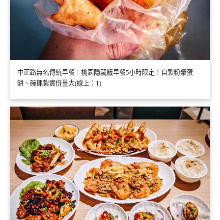
中正路無名傳統早餐｜桃園隱藏版早餐5小時限定！自製粉漿蛋
餅、碗粿紮實份量大(線上：1)