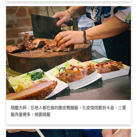
燒臘大師｜在地人都在搶的脆皮鴨腿飯，化皮燒肉脆到卡滋，三寶
飯肉量爆多，桃園燒臘