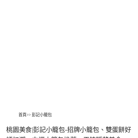
首頁
>>
彭記小籠包
桃園美食|彭記小籠包-招牌小籠包、雙蛋餅好