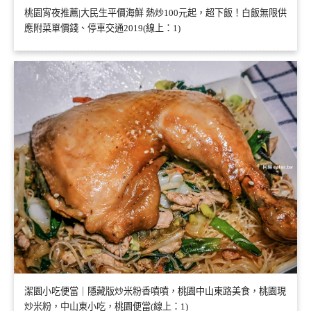
桃園宵夜推薦|大民生平價海鮮 熱炒100元起，超下飯！白飯無限供
應附菜單價錢、停車交通2019(線上：1)
潔園小吃便當｜隱藏版炒米粉香噴噴，桃園中山東路美食，桃園現
炒米粉，中山東小吃，桃園便當(線上：1)